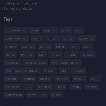
Política de Privacidade
Termos e condições
Tags
100% elétrico
Audi
Baterias
BMW
BYD
carros elétricos
China
Citröen
CUPRA
Elon Musk
Elétrico
Elétricos
Europa
Ferrari
FIAT
Ford
Honda
Hyundai
KIA
Marcas
Mazda
Mercado
Mercedes
Mercedes-Benz
Mobilidade elétrica
mobilidade sustentável
Nissan
Opel
Peugeot
Porsche
Portugal
preços
Produção
Renault
SEAT
Stellantis
SUV
tecnologia
Tesla
Toyota
Vendas
Volkswagen
Volvo
VW
Škoda