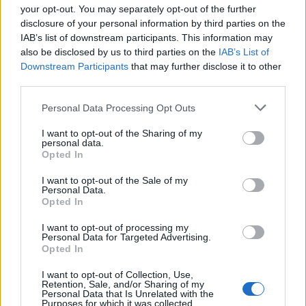
your opt-out. You may separately opt-out of the further
mundo devem estar a morrer de vontade de ir a toda a
disclosure of your personal information by third parties on the
velocidade a Magarigawa. Mas para ter este privilégio, é
IAB’s list of downstream participants. This information may
preciso ter finanças sólidas, pois a taxa de inscrição é de
also be disclosed by us to third parties on the
IAB’s List of
Downstream Participants
that may further disclose it to other
200.000 euros, sem contar com as taxas anuais. Já para
third parties.
não falar que não vale a pena ir lá num Volkswagen Golf
GTI ou num Mercedes A45 AMG… Ferraris, Porsches ou
Personal Data Processing Opt Outs
McLarens estão na ordem do dia.
I want to opt-out of the Sharing of my
personal data.
Leia também:
Porsche “mata” 718 Cayman e Boxster na
Opted In
Europa
I want to opt-out of the Sale of my
Personal Data.
Tags:
circuito
Japão
Magarigawa
Opted In
I want to opt-out of processing my
Personal Data for Targeted Advertising.
Opted In
I want to opt-out of Collection, Use,
Retention, Sale, and/or Sharing of my
Personal Data that Is Unrelated with the
Purposes for which it was collected.