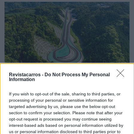
Revistacarros -
Do Not Process My Personal
Information
O Club Magarigawa está escondido numa floresta, mas
ainda assim oferece aos pilotos vistas sublimes do Monte
If you wish to opt-out of the sale, sharing to third parties, or
Fuji, para aqueles que forem suficientemente corajosos
processing of your personal or sensitive information for
para tirar os olhos da pista. Para além da pista, o circuito
targeted advertising by us, please use the below opt-out
oferece uma série de instalações, incluindo um pit lane
section to confirm your selection. Please note that after your
opt-out request is processed you may continue seeing
coberto, uma piscina e até um bar de karaoke!
interest-based ads based on personal information utilized by
us or personal information disclosed to third parties prior to
Não há dúvida de que muitos entusiastas de todo o