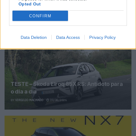
Ricardo Carvalho
Opted Out
CONFIRM
Related Posts
Data Deletion
Data Access
Privacy Policy
TESTE – Škoda Elroq 85X RS: Antídoto para
o dia a dia
BY
VIRGILIO MACHADO
09/08/2026