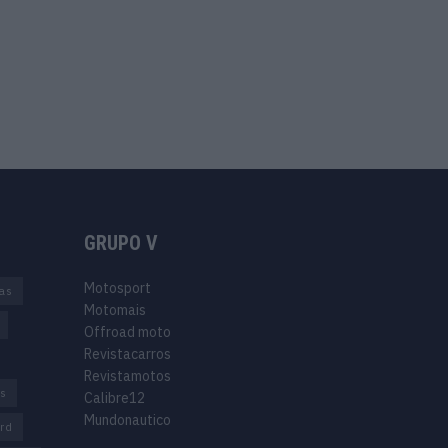
GRUPO V
Motosport
ias
Motomais
Offroad moto
Revistacarros
Revistamotos
os
Calibre12
Mundonautico
rd