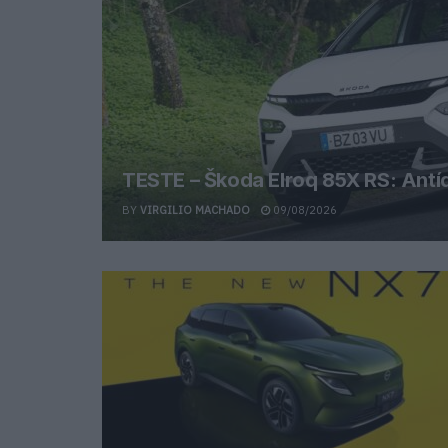
TESTE – Škoda Elroq 85X RS: Antíd
BY
VIRGILIO MACHADO
09/08/2026