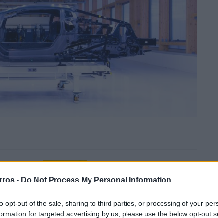
 85X RS:
NX7 é o novo SUV da Nissan
 dia
para China e pode chegar à
rros -
Do Not Process My Personal Information
Europa
08/08/2026
to opt-out of the sale, sharing to third parties, or processing of your per
Trump lança ataque aos
formation for targeted advertising by us, please use the below opt-out s