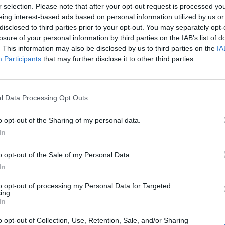
o SUV
elétricos com acusação
r selection. Please note that after your opt-out request is processed y
inesperada
eing interest-based ads based on personal information utilized by us or
07/08/2026
disclosed to third parties prior to your opt-out. You may separately opt-
losure of your personal information by third parties on the IAB’s list of
. This information may also be disclosed by us to third parties on the
IA
Participants
that may further disclose it to other third parties.
nto de uma mudança de paradigma após a pandemia de
l Data Processing Opt Outs
 serviços públicos estão a alterar a forma como as
o bem-estar dos trabalhadores e promover uma maior
o opt-out of the Sharing of my personal data.
In
o opt-out of the Sale of my Personal Data.
um horário rotativo de dois turnos alternarão uma
In
na de quatro dias, reduzindo assim 22 dias de
catos. Os trabalhadores com um horário rotativo de três
to opt-out of processing my Personal Data for Targeted
ing.
s noturnos, terão uma semana de cinco dias alternada
In
reduzindo em 31 os seus dias de trabalho anuais.
o opt-out of Collection, Use, Retention, Sale, and/or Sharing