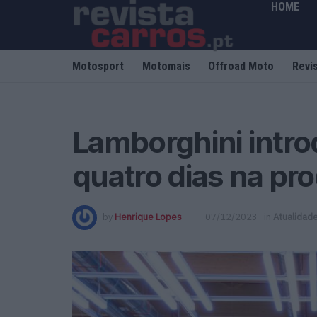
HOME
Motosport
Motomais
Offroad Moto
Revi
Lamborghini intr
quatro dias na pr
by
Henrique Lopes
07/12/2023
in
Atualidad