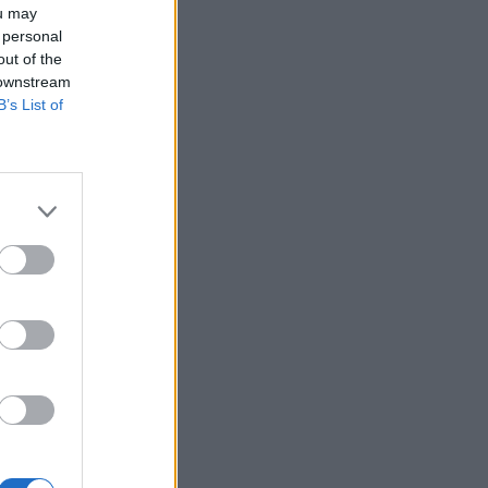
ou may
 personal
out of the
 downstream
B’s List of