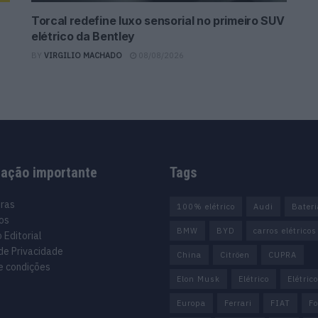
Torcal redefine luxo sensorial no primeiro SUV
elétrico da Bentley
BY
VIRGILIO MACHADO
08/08/2026
mação importante
Tags
uras
100% elétrico
Audi
Bater
os
BMW
BYD
carros elétricos
 Editorial
 de Privacidade
China
Citröen
CUPRA
e condições
Elon Musk
Elétrico
Elétric
Europa
Ferrari
FIAT
Fo