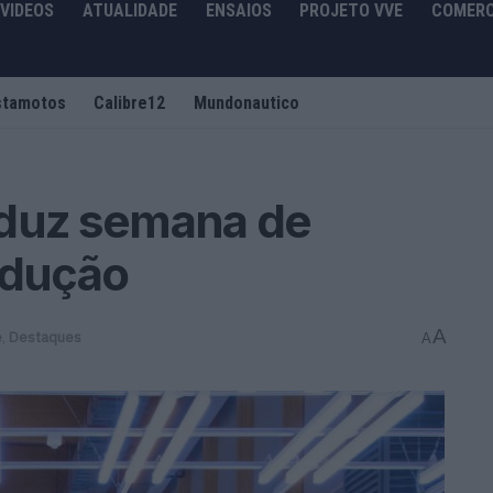
VIDEOS
ATUALIDADE
ENSAIOS
PROJETO VVE
COMERC
stamotos
Calibre12
Mundonautico
oduz semana de
odução
A
e
,
Destaques
A