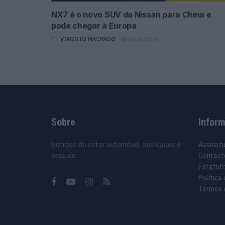
NX7 é o novo SUV da Nissan para China e
pode chegar à Europa
BY
VIRGILIO MACHADO
08/08/2026
Sobre
Infor
Noticias do setor automóvel, novidades e
Assinat
ensaios.
Contact
Estatuto
Política
Termos 