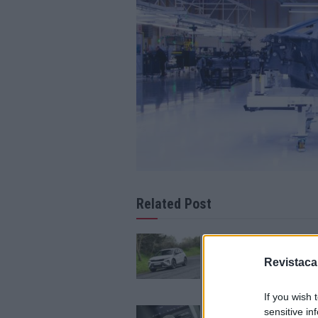
Related Post
TESTE – Škoda Elroq
Antídoto para o dia a
Revistaca
09/08/2026
If you wish 
Torcal redefine luxo
sensitive in