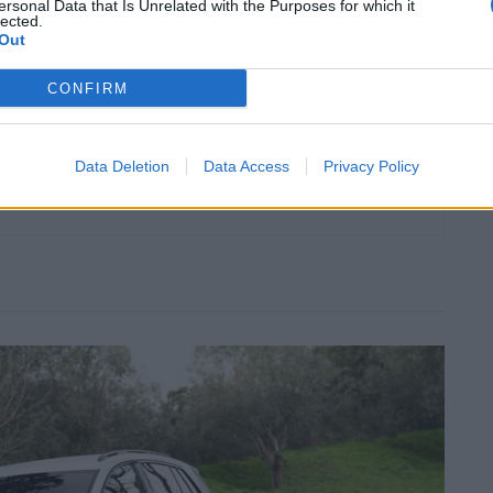
ersonal Data that Is Unrelated with the Purposes for which it
lected.
cado
Produção
trabalho
Out
CONFIRM
Data Deletion
Data Access
Privacy Policy