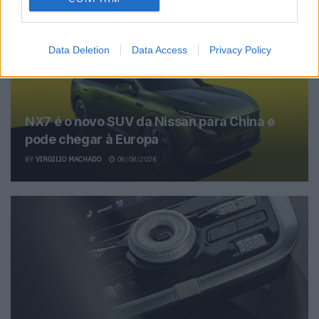
Related Posts
Data Deletion
Data Access
Privacy Policy
NX7 é o novo SUV da Nissan para China e
pode chegar à Europa
BY
VIRGILIO MACHADO
08/08/2026