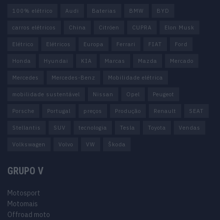
100% elétrico
Audi
Baterias
BMW
BYD
carros elétricos
China
Citröen
CUPRA
Elon Musk
Elétrico
Elétricos
Europa
Ferrari
FIAT
Ford
Honda
Hyundai
KIA
Marcas
Mazda
Mercado
Mercedes
Mercedes-Benz
Mobilidade elétrica
mobilidade sustentável
Nissan
Opel
Peugeot
Porsche
Portugal
preços
Produção
Renault
SEAT
Stellantis
SUV
tecnologia
Tesla
Toyota
Vendas
Volkswagen
Volvo
VW
Škoda
GRUPO V
Motosport
Motomais
Offroad moto