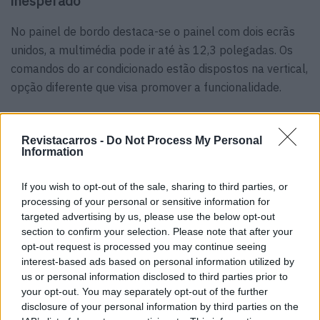
inesperado
No painel de bordo destaca-se o painel com dois ecrãs
unidos, a multimédia pode ir até às 12,3 polegadas. Os
comandos do ar condicionado estão dispostos na vertical,
opção diferente que visa promover a funcionalidade.
De resto, temos carregamento por indução, câmara
traseira, cruise control adaptativo, travagem automática
Revistacarros -
Do Not Process My Personal
Information
de emergência e detector de ângulo morto. Tudo o que se
espera de um modelo moderno, sem surpresas, mas com
If you wish to opt-out of the sale, sharing to third parties, or
boa execução.
processing of your personal or sensitive information for
targeted advertising by us, please use the below opt-out
Motores? Para já, só no Brasil
section to confirm your selection. Please note that after your
opt-out request is processed you may continue seeing
No mercado brasileiro, onde já foi apresentado, o i20
interest-based ads based on personal information utilized by
chega com um 1.0 atmosférico de 75 CV (a gasolina ou
us or personal information disclosed to third parties prior to
etanol) e caixa manual, e um 1.0 T-GDI turbo de 115 CV,
your opt-out. You may separately opt-out of the further
disclosure of your personal information by third parties on the
apenas com caixa automática. Nenhum deles é