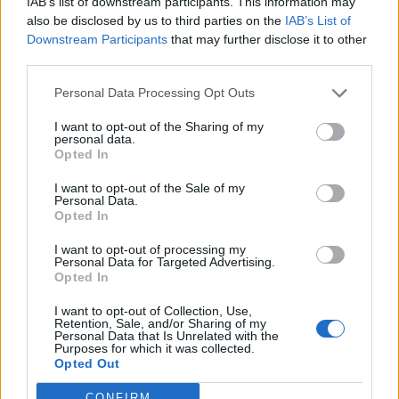
IAB’s list of downstream participants. This information may
eletrificado — mas estamos a falar de um mercado onde
also be disclosed by us to third parties on the
IAB’s List of
a realidade é bem diferente da nossa.
Downstream Participants
that may further disclose it to other
third parties.
Ainda não há data confirmada para a estreia no Velho
Continente, mas tudo aponta para uma apresentação no
Personal Data Processing Opt Outs
final de 2026 ou início de 2027.
I want to opt-out of the Sharing of my
personal data.
Opted In
I want to opt-out of the Sale of my
Personal Data.
Opted In
I want to opt-out of processing my
Personal Data for Targeted Advertising.
Opted In
I want to opt-out of Collection, Use,
Vitor Mendes
Retention, Sale, and/or Sharing of my
Personal Data that Is Unrelated with the
Purposes for which it was collected.
Opted Out
CONFIRM