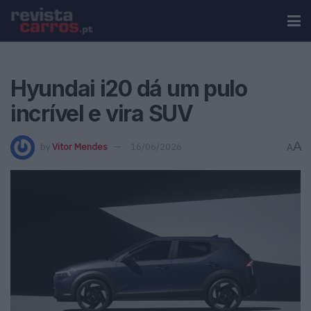
Hyundai i20 dá um pulo
incrível e vira SUV
A
by
Vitor Mendes
16/06/2026
A