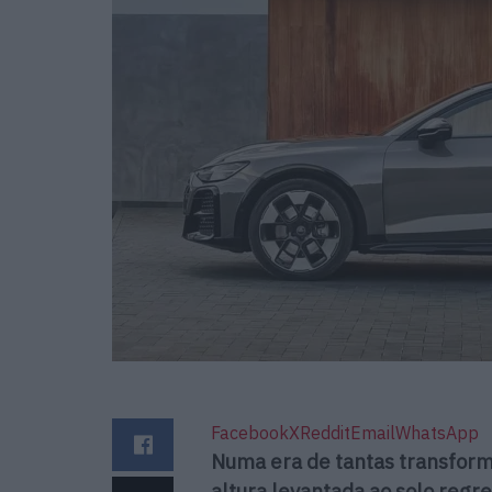
Facebook
X
Reddit
Email
WhatsApp
Numa era de tantas transform
altura levantada ao solo regr