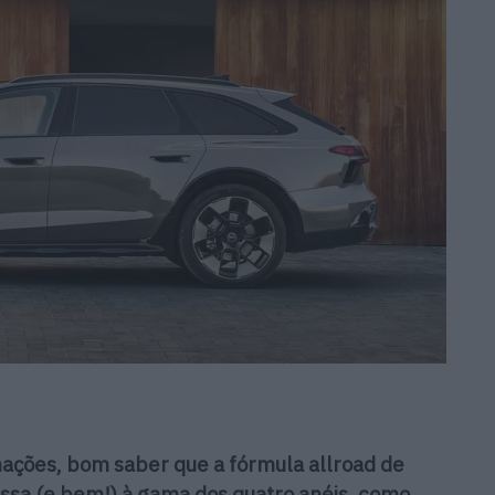
ações, bom saber que a fórmula allroad de
essa (e bem!) à gama dos quatro anéis, como