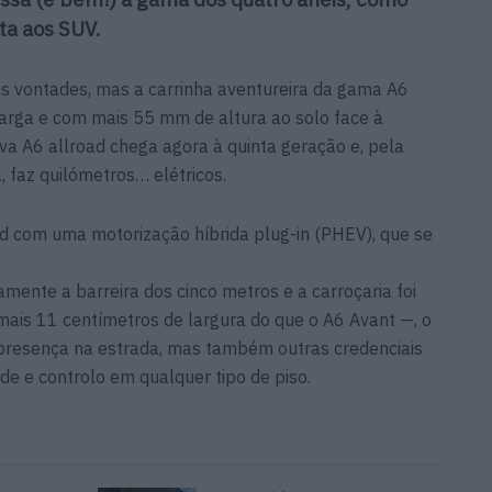
ta aos SUV.
vontades, mas a carrinha aventureira da gama A6
 larga e com mais 55 mm de altura ao solo face à
ova A6 allroad chega agora à quinta geração e, pela
, faz quilómetros… elétricos.
ad com uma motorização híbrida plug-in (PHEV), que se
amente a barreira dos cinco metros e a carroçaria foi
mais 11 centímetros de largura do que o A6 Avant —, o
presença na estrada, mas também outras credenciais
de e controlo em qualquer tipo de piso.