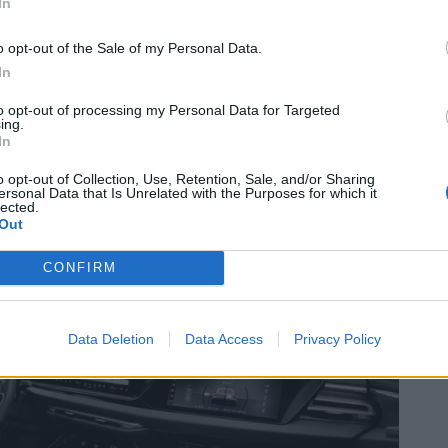
In
e binário sempre disponíveis, com consumos contidos
0 km. Melhor ainda: o sprint dos 0 aos 100 km/h é
o opt-out of the Sale of my Personal Data.
Mas a grande estreia do novo allroad é a motorização
In
 um bloco a gasolina 2.0 TFSI com um motor elétrico de
7 CV e 500 Nm. Graças a uma bateria de iões de lítio
to opt-out of processing my Personal Data for Targeted
ing.
(20,7 kWh líquidos), o A6 allroad e-hybrid consegue
In
 elétrico.
o opt-out of Collection, Use, Retention, Sale, and/or Sharing
ersonal Data that Is Unrelated with the Purposes for which it
lected.
Out
CONFIRM
Data Deletion
Data Access
Privacy Policy