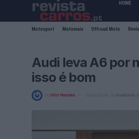
HOME
Motosport
Motomais
Offroad Moto
Revi
Audi leva A6 por 
isso é bom
by
Vitor Mendes
16/06/2026
in
Atualidade
,