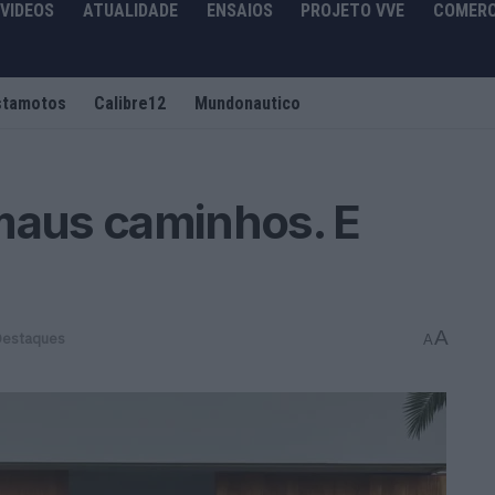
VIDEOS
ATUALIDADE
ENSAIOS
PROJETO VVE
COMERC
stamotos
Calibre12
Mundonautico
maus caminhos. E
A
Destaques
A