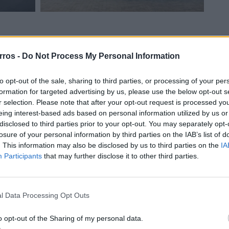
 generosa e flexível, igualando o conforto das versões
rros -
Do Not Process My Personal Information
dos os ocupantes, sem comprometer o espaço para
 nas versões com teto de abrir panorâmico. Ja á
to opt-out of the sale, sharing to third parties, or processing of your per
.497 litros (valores ligeiramente inferiores na versão
formation for targeted advertising by us, please use the below opt-out s
pacidade de reboque atinge uns impressionantes 2.500 kg
r selection. Please note that after your opt-out request is processed y
A6 Avant.
eing interest-based ads based on personal information utilized by us or
disclosed to third parties prior to your opt-out. You may separately opt-
losure of your personal information by third parties on the IAB’s list of
. This information may also be disclosed by us to third parties on the
IA
senta na plataforma PPC para os novos modelos Audi
Participants
that may further disclose it to other third parties.
por isso não está disponível numa e-tron 100%
ama são eletrificadas. O motor 3.0 V6 TDI mantém-se
EV plus de 48 volts, ajudado por um compressor
l Data Processing Opt Outs
 lag.
o opt-out of the Sharing of my personal data.