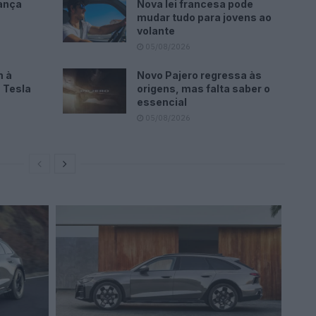
ança
Nova lei francesa pode
mudar tudo para jovens ao
volante
05/08/2026
m à
Novo Pajero regressa às
 Tesla
origens, mas falta saber o
essencial
05/08/2026