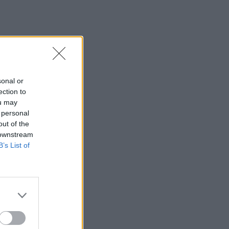
sonal or
ection to
ou may
 personal
out of the
 downstream
B’s List of