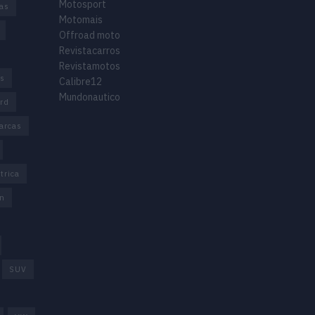
Motosport
ias
Motomais
Offroad moto
Revistacarros
Revistamotos
os
Calibre12
Mundonautico
rd
arcas
trica
n
SUV