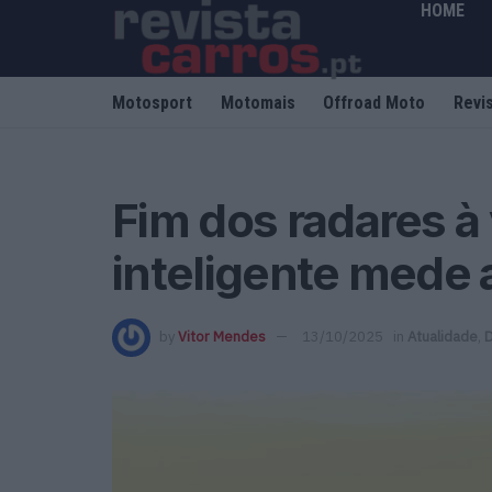
HOME
Motosport
Motomais
Offroad Moto
Revi
Fim dos radares à 
inteligente mede 
by
Vitor Mendes
13/10/2025
in
Atualidade
,