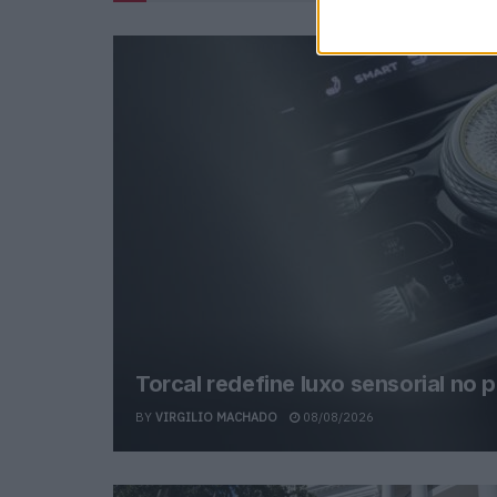
Torcal redefine luxo sensorial no 
BY
VIRGILIO MACHADO
08/08/2026