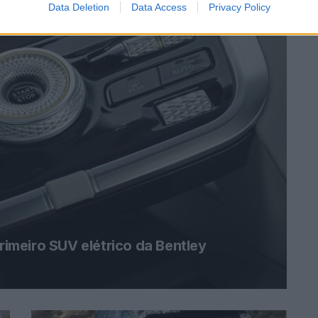
Data Deletion
Data Access
Privacy Policy
primeiro SUV elétrico da Bentley