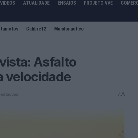
VIDEOS
ATUALIDADE
ENSAIOS
PROJETO VVE
COMERC
stamotos
Calibre12
Mundonautico
vista: Asfalto
a velocidade
A
Destaques
A