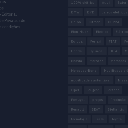
uras
100% elétrico
Audi
Bater
os
BMW
BYD
carros elétricos
 Editorial
 de Privacidade
China
Citröen
CUPRA
e condições
Elon Musk
Elétrico
Elétric
Europa
Ferrari
FIAT
Fo
Honda
Hyundai
KIA
M
Mazda
Mercado
Mercedes
Mercedes-Benz
Mobilidade elé
mobilidade sustentável
Nissa
Opel
Peugeot
Porsche
Portugal
preços
Produção
Renault
SEAT
Stellantis
tecnologia
Tesla
Toyota