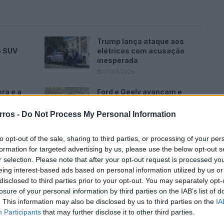
Trump lança ataque aos
o SUV
elétricos com acusação
inesperada
07/08/2026
ra e a
Ford e Geely avançam e
udo no
sucessor do Kuga pode
surpreender
rros -
Do Not Process My Personal Information
07/08/2026
to opt-out of the sale, sharing to third parties, or processing of your per
formation for targeted advertising by us, please use the below opt-out s
r selection. Please note that after your opt-out request is processed y
eing interest-based ads based on personal information utilized by us or
disclosed to third parties prior to your opt-out. You may separately opt-
a Andaluzia, sob a alçada da Junta regional, que planeia
losure of your personal information by third parties on the IAB’s list of
 grandes obras e reabilitações a partir de 2025.
. This information may also be disclosed by us to third parties on the
IA
Participants
that may further disclose it to other third parties.