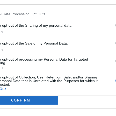
is, o debate público na região centra-se no uso
onatórios de velocidade. As entidades oficiais afirmam
l Data Processing Opt Outs
sobre velocidade serve exclusivamente para análises
go. Não obstante, a confirmação de que a tecnologia
o opt-out of the Sharing of my personal data.
ir a velocidade em tempo real, abre a porta à
In
icação fiscalizadora no futuro.
o opt-out of the Sale of my Personal Data.
In
to opt-out of processing my Personal Data for Targeted
ing.
In
o opt-out of Collection, Use, Retention, Sale, and/or Sharing
ersonal Data that Is Unrelated with the Purposes for which it
lected.
Out
CONFIRM