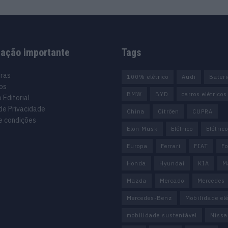
mação importante
Tags
uras
100% elétrico
Audi
Bater
os
BMW
BYD
carros elétricos
 Editorial
 de Privacidade
China
Citröen
CUPRA
e condições
Elon Musk
Elétrico
Elétric
Europa
Ferrari
FIAT
Fo
Honda
Hyundai
KIA
M
Mazda
Mercado
Mercedes
Mercedes-Benz
Mobilidade elé
mobilidade sustentável
Nissa