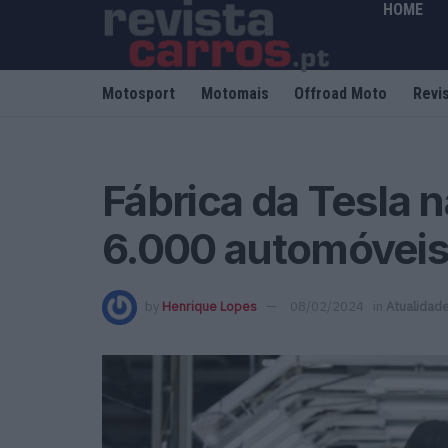
HOME
Motosport
Motomais
Offroad Moto
Revi
Fábrica da Tesla 
6.000 automóvei
by
Henrique Lopes
08/02/2024
in
Atualidad