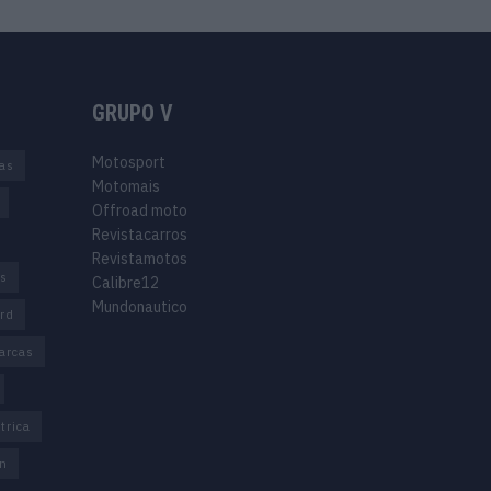
GRUPO V
Motosport
ias
Motomais
Offroad moto
Revistacarros
Revistamotos
os
Calibre12
Mundonautico
rd
arcas
trica
n