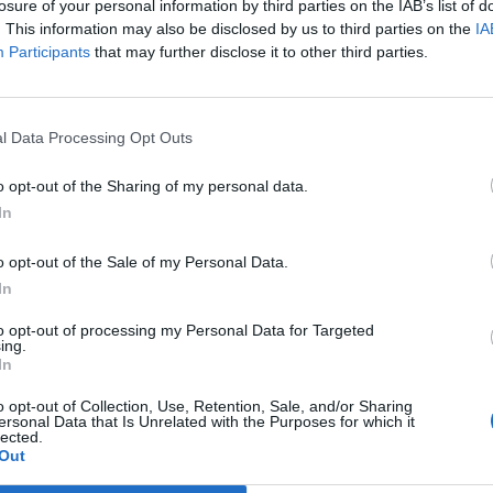
losure of your personal information by third parties on the IAB’s list of
. This information may also be disclosed by us to third parties on the
IA
Participants
that may further disclose it to other third parties.
m está a aguardar a aprovação de um pedido para
para 1 milhão de automóveis por ano, estando em curso
ber se a comunidade permitirá o abate de cerca de 70
l Data Processing Opt Outs
, perto da capital alemã, para abrir caminho para a
o opt-out of the Sharing of my personal data.
In
rá ser retomada já no próximo dia 12 de fevereiro,
o opt-out of the Sale of my Personal Data.
deias de abastecimento estão, de acordo com o
In
vamente operacionais.
to opt-out of processing my Personal Data for Targeted
ing.
In
o
Tesla
o opt-out of Collection, Use, Retention, Sale, and/or Sharing
ersonal Data that Is Unrelated with the Purposes for which it
lected.
Out