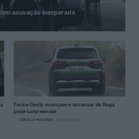
 com acusação inesperada
da
Ford e Geely avançam e sucessor do Kuga
pode surpreender
BY
VIRGILIO MACHADO
07/08/2026