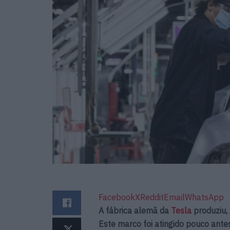
Facebook
X
Reddit
Email
WhatsApp
A fábrica alemã da
Tesla
produziu,
Este marco foi atingido pouco ante