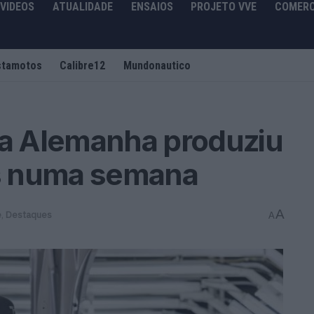
VIDEOS
ATUALIDADE
ENSAIOS
PROJETO VVE
COMERC
stamotos
Calibre12
Mundonautico
na Alemanha produziu
s numa semana
A
e
,
Destaques
A