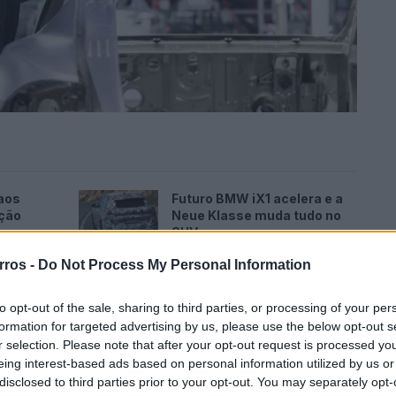
aos
Futuro BMW iX1 acelera e a
ação
Neue Klasse muda tudo no
SUV
07/08/2026
rros -
Do Not Process My Personal Information
m e
Peugeot radicaliza design
ode
com bigodes de gato em vez
to opt-out of the sale, sharing to third parties, or processing of your per
de garras de leão
formation for targeted advertising by us, please use the below opt-out s
07/08/2026
r selection. Please note that after your opt-out request is processed y
eing interest-based ads based on personal information utilized by us or
disclosed to third parties prior to your opt-out. You may separately opt-