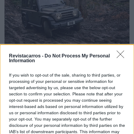
Revistacarros -
Do Not Process My Personal
Information
Em Itália, o EMC 212 é proposto apenas com um motor
2.0 turbo a gasolina, de 217 CV e 410 Nm, associado a
If you wish to opt-out of the sale, sharing to third parties, or
uma caixa automática de oito velocidades.
processing of your personal or sensitive information for
targeted advertising by us, please use the below opt-out
section to confirm your selection. Please note that after your
opt-out request is processed you may continue seeing
interest-based ads based on personal information utilized by
us or personal information disclosed to third parties prior to
your opt-out. You may separately opt-out of the further
disclosure of your personal information by third parties on the
IAB’s list of downstream participants. This information may