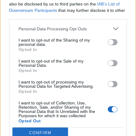
also be disclosed by us to third parties on the
IAB’s List of
Downstream Participants
that may further disclose it to other
third parties.
Personal Data Processing Opt Outs
O sistema de tração integral desconetável, com
I want to opt-out of the Sharing of my
redutoras, assegura excelente desempenho fora de
personal data.
estrada. Em estrada, o conforto é aceitável, embora os
Opted In
consumos sejam elevados, facilmente acima dos 10
I want to opt-out of the Sale of my
l/100 km em ciclo misto. Homologado segundo a norma
Personal Data.
Opted In
Euro 6e, o modelo não oferece ainda opções diesel ou
híbridas, o que, no entanto, pode não ser impeditivo para
I want to opt-out of processing my
Personal Data for Targeted Advertising.
o seu público-alvo.
Opted In
I want to opt-out of Collection, Use,
Retention, Sale, and/or Sharing of my
Personal Data that Is Unrelated with the
Purposes for which it was collected.
Opted Out
CONFIRM