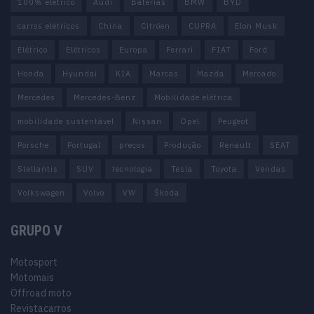
100% elétrico
Audi
Baterias
BMW
BYD
carros elétricos
China
Citröen
CUPRA
Elon Musk
Elétrico
Elétricos
Europa
Ferrari
FIAT
Ford
Honda
Hyundai
KIA
Marcas
Mazda
Mercado
Mercedes
Mercedes-Benz
Mobilidade elétrica
mobilidade sustentável
Nissan
Opel
Peugeot
Porsche
Portugal
preços
Produção
Renault
SEAT
Stellantis
SUV
tecnologia
Tesla
Toyota
Vendas
Volkswagen
Volvo
VW
Škoda
GRUPO V
Motosport
Motomais
Offroad moto
Revistacarros