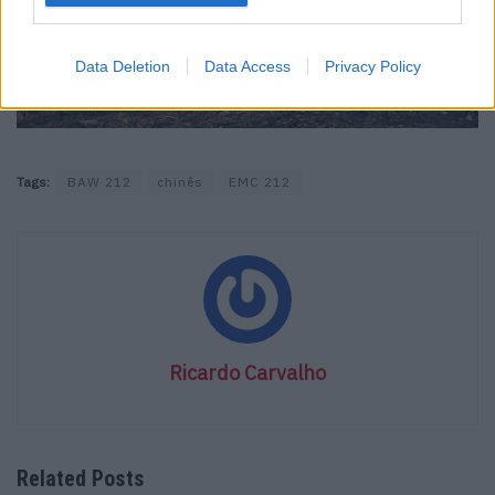
Data Deletion
Data Access
Privacy Policy
Tags:
BAW 212
chinês
EMC 212
Ricardo Carvalho
Related Posts