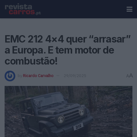
EMC 212 4×4 quer “arrasar”
a Europa. E tem motor de
combustão!
A
by
Ricardo Carvalho
29/09/2025
A