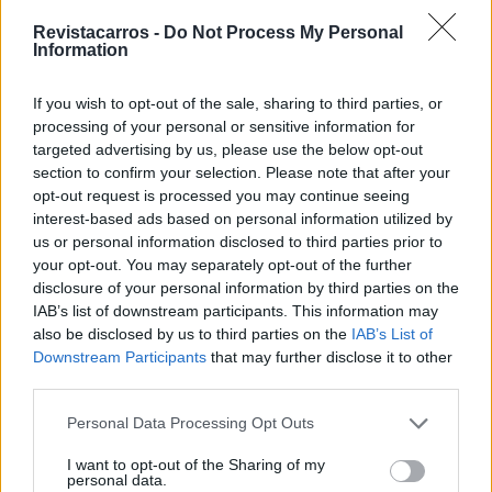
tecnológico dos melhores fabricantes chineses, na
Revistacarros -
Do Not Process My Personal
mesma velocidade que eles.”
, disse François Provost.
Information
Leia também:
If you wish to opt-out of the sale, sharing to third parties, or
processing of your personal or sensitive information for
Descapotámos o novo
targeted advertising by us, please use the below opt-out
section to confirm your selection. Please note that after your
Twingo e a Renault devia
opt-out request is processed you may continue seeing
interest-based ads based on personal information utilized by
ver isto
us or personal information disclosed to third parties prior to
your opt-out. You may separately opt-out of the further
disclosure of your personal information by third parties on the
Tags:
5 E-Tech
carros elétricos
François Provost
IAB’s list of downstream participants. This information may
Les Echos
modelos elétricos
R4
Renault
Twingo
also be disclosed by us to third parties on the
IAB’s List of
Downstream Participants
that may further disclose it to other
third parties.
Personal Data Processing Opt Outs
I want to opt-out of the Sharing of my
personal data.