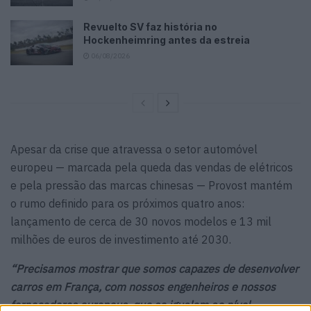
Revuelto SV faz história no
Hockenheimring antes da estreia
06/08/2026
Apesar da crise que atravessa o setor automóvel
europeu — marcada pela queda das vendas de elétricos
e pela pressão das marcas chinesas — Provost mantém
o rumo definido para os próximos quatro anos:
lançamento de cerca de 30 novos modelos e 13 mil
milhões de euros de investimento até 2030.
“Precisamos mostrar que somos capazes de desenvolver
carros em França, com nossos engenheiros e nossos
fornecedores europeus, que se igualem ao nível