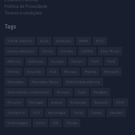
Política de Privacidade
Termos e condições
Tags
100% elétrico
Audi
Baterias
BMW
BYD
carros elétricos
China
Citröen
CUPRA
Elon Musk
Elétrico
Elétricos
Europa
Ferrari
FIAT
Ford
Honda
Hyundai
KIA
Marcas
Mazda
Mercado
Mercedes
Mercedes-Benz
Mobilidade elétrica
mobilidade sustentável
Nissan
Opel
Peugeot
Porsche
Portugal
preços
Produção
Renault
SEAT
Stellantis
SUV
tecnologia
Tesla
Toyota
Vendas
Volkswagen
Volvo
VW
Škoda