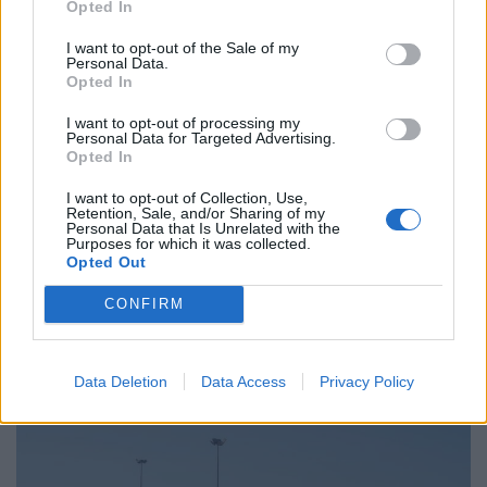
Opted In
Virgilio Machado
I want to opt-out of the Sale of my
Personal Data.
Opted In
I want to opt-out of processing my
Related Posts
Personal Data for Targeted Advertising.
Opted In
I want to opt-out of Collection, Use,
Retention, Sale, and/or Sharing of my
Personal Data that Is Unrelated with the
Purposes for which it was collected.
Opted Out
CONFIRM
Novo Bugatti Destrier mostra que o W16
ainda não acabou
BY
VIRGILIO MACHADO
06/08/2026
Data Deletion
Data Access
Privacy Policy