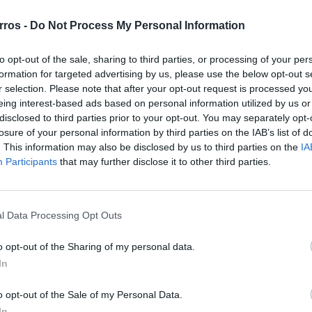
m e
Peugeot radicaliza design
rros -
Do Not Process My Personal Information
ode
com bigodes de gato em vez
de garras de leão
to opt-out of the sale, sharing to third parties, or processing of your per
07/08/2026
formation for targeted advertising by us, please use the below opt-out s
r selection. Please note that after your opt-out request is processed y
eing interest-based ads based on personal information utilized by us or
disclosed to third parties prior to your opt-out. You may separately opt-
losure of your personal information by third parties on the IAB’s list of
. This information may also be disclosed by us to third parties on the
IA
a como BAW 212 Special Edition. Apresenta um para-
Participants
that may further disclose it to other third parties.
ha diferente. Foi equipado com novas jantes e pneus
 um pequeno capô e cavas das rodas pintadas. Este
0 kg.
l Data Processing Opt Outs
móveis chineses estejam a lançar veículos todo-o-
não é um veículo elétrico. Em vez disso, está equipado
o opt-out of the Sharing of my personal data.
e quatro cilindros que produz 248 CV que está
In
ades com tração às quatro rodas.
o opt-out of the Sale of my Personal Data.
In