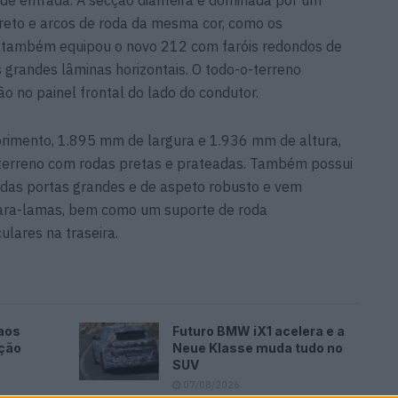
de entrada. A secção dianteira é dominada por um
reto e arcos de roda da mesma cor, como os
 também equipou o novo 212 com faróis redondos de
 grandes lâminas horizontais. O todo-o-terreno
 no painel frontal do lado do condutor.
imento, 1.895 mm de largura e 1.936 mm de altura,
terreno com rodas pretas e prateadas. Também possui
 das portas grandes e de aspeto robusto e vem
para-lamas, bem como um suporte de roda
ulares na traseira.
aos
Futuro BMW iX1 acelera e a
ação
Neue Klasse muda tudo no
SUV
07/08/2026