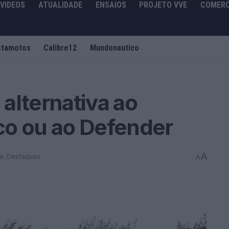
VIDEOS
ATUALIDADE
ENSAIOS
PROJETO VVE
COMERC
stamotos
Calibre12
Mundonautico
alternativa ao
co ou ao Defender
A
de
,
Destaques
A