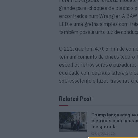
Foram divulgadas fotos do modelo 
grande para-choques de plástico p
encontrados num Wrangler. A BAW
LED e uma grelha simples com três
também possui uma luz de condução
O 212, que tem 4.705 mm de compr
tem um conjunto de pneus todo-o-
espelhos retrovisores e puxadores
equipado com degraus laterais e 
sobresselente e luzes traseiras circ
Related Post
Trump lança ataque 
elétricos com acus
inesperada
07/08/2026