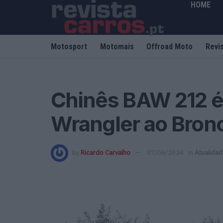
HOME
Motosport
Motomais
Offroad Moto
Revi
Chinês BAW 212 é 
Wrangler ao Bron
by
Ricardo Carvalho
07/06/2024
in
Atualida