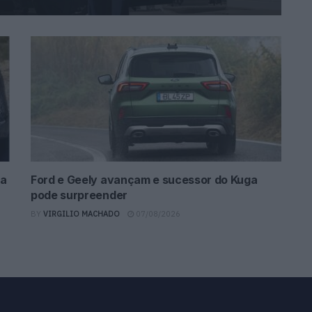
da
Ford e Geely avançam e sucessor do Kuga
pode surpreender
BY
VIRGILIO MACHADO
07/08/2026