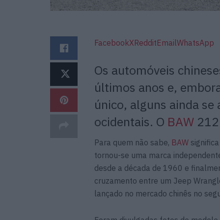
Facebook
X
Reddit
Email
WhatsApp
Os automóveis chinese
últimos anos e, embora
único, alguns ainda se
ocidentais. O
BAW
212 
Para quem não sabe,
BAW
signific
tornou-se uma marca independente 
desde a década de 1960 e finalme
cruzamento entre um Jeep Wrangle
lançado no mercado chinês no seg