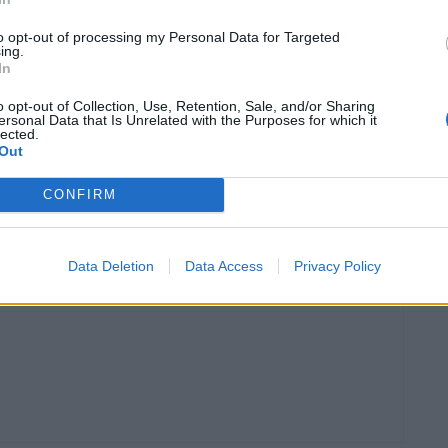
culo do novo modelo revela um grande ecrã de
 instrumentos digital. Também podemos ver botões
to opt-out of processing my Personal Data for Targeted
ing.
 bem como botões para bloquear os diferenciais e
In
o opt-out of Collection, Use, Retention, Sale, and/or Sharing
ersonal Data that Is Unrelated with the Purposes for which it
lected.
Out
CONFIRM
Data Deletion
Data Access
Privacy Policy