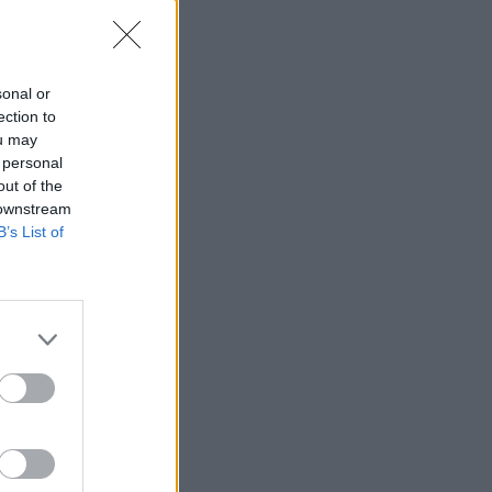
sonal or
ection to
ou may
 personal
out of the
 downstream
B’s List of