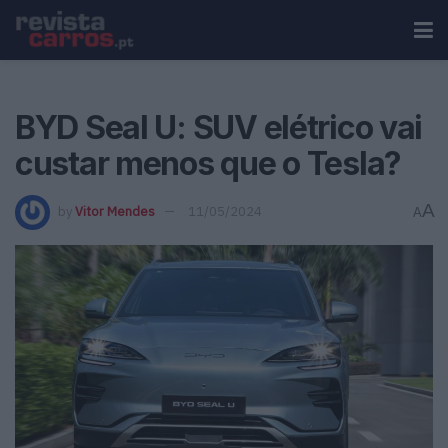
BYD Seal U: SUV elétrico vai
custar menos que o Tesla?
A
by
Vitor Mendes
11/05/2024
A