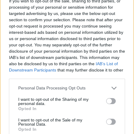
If you wish to opt-out of the sale, sharing to third parties, or
condições ideais, precisa de menos de meia hora para
processing of your personal or sensitive information for
repor a capacidade da bateria dos 30 aos 80%.
targeted advertising by us, please use the below opt-out
section to confirm your selection. Please note that after your
Leia também:
Novo elétrico da BYD a partir de 12.000 €
opt-out request is processed you may continue seeing
interest-based ads based on personal information utilized by
Tags:
100% elétrico
BYD
Tesla
us or personal information disclosed to third parties prior to
your opt-out. You may separately opt-out of the further
disclosure of your personal information by third parties on the
IAB’s list of downstream participants. This information may
also be disclosed by us to third parties on the
IAB’s List of
Downstream Participants
that may further disclose it to other
third parties.
Vitor Mendes
Personal Data Processing Opt Outs
I want to opt-out of the Sharing of my
personal data.
Opted In
Related Posts
I want to opt-out of the Sale of my
Personal Data.
Opted In