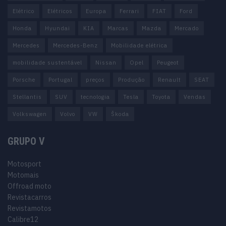
Elétrico
Elétricos
Europa
Ferrari
FIAT
Ford
Honda
Hyundai
KIA
Marcas
Mazda
Mercado
Mercedes
Mercedes-Benz
Mobilidade elétrica
mobilidade sustentável
Nissan
Opel
Peugeot
Porsche
Portugal
preços
Produção
Renault
SEAT
Stellantis
SUV
tecnologia
Tesla
Toyota
Vendas
Volkswagen
Volvo
VW
Škoda
GRUPO V
Motosport
Motomais
Offroad moto
Revistacarros
Revistamotos
Calibre12