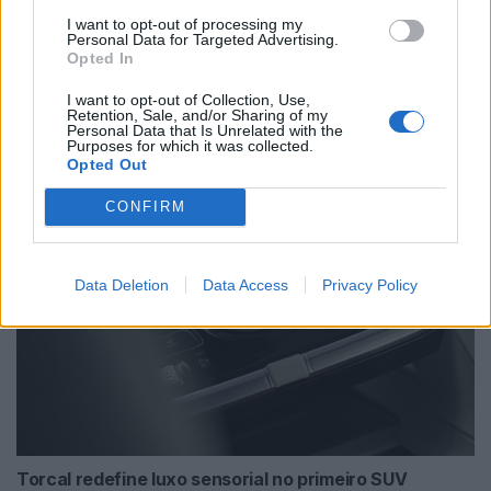
I want to opt-out of processing my
Personal Data for Targeted Advertising.
Opted In
I want to opt-out of Collection, Use,
NX7 é o novo SUV da Nissan para China e
Retention, Sale, and/or Sharing of my
Personal Data that Is Unrelated with the
pode chegar à Europa
Purposes for which it was collected.
Opted Out
BY
VIRGILIO MACHADO
08/08/2026
CONFIRM
Data Deletion
Data Access
Privacy Policy
Torcal redefine luxo sensorial no primeiro SUV