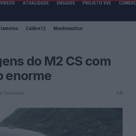
VIDEOS
ATUALIDADE
ENSAIOS
PROJETO VVE
COMERC
stamotos
Calibre12
Mundonautico
ens do M2 CS com
ro enorme
A
de
,
Destaques
A