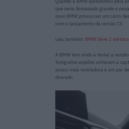
Quando a BMW apresentou pela pri
que seria demasiado grande e pesad
novo BMW provou ser um carro desp
com o lançamento da versão CS.
Leia também:
BMW Série 2 elétric
A BMW tem vindo a testar a versã
fotógrafos espiões voltaram a ca
pouco mais reveladora e um par d
dourado.