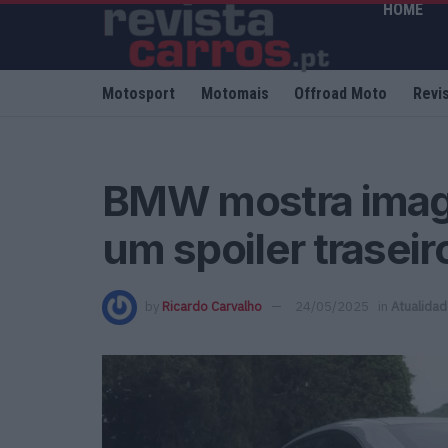
HOME
Motosport
Motomais
Offroad Moto
Revi
BMW mostra imag
um spoiler trasei
by
Ricardo Carvalho
24/05/2025
in
Atualida