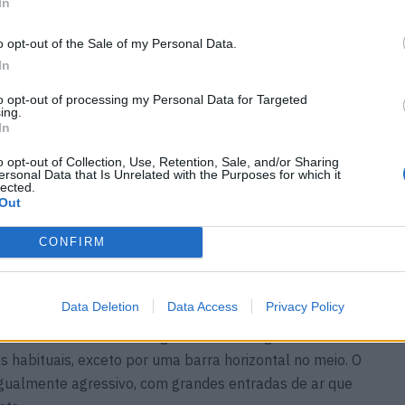
In
o opt-out of the Sale of my Personal Data.
In
to opt-out of processing my Personal Data for Targeted
ing.
In
o opt-out of Collection, Use, Retention, Sale, and/or Sharing
ersonal Data that Is Unrelated with the Purposes for which it
lected.
Out
m algumas características de design que
orme spoiler traseiro estilo CSL moldado na tampa da
CONFIRM
carbono, além de um conjunto de rodas de bronze
argos e aderentes.
Data Deletion
Data Access
Privacy Policy
mento distinto: um design exclusivo da grelha frontal
 habituais, exceto por uma barra horizontal no meio. O
igualmente agressivo, com grandes entradas de ar que