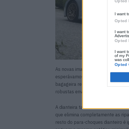
Opted 
I want t
Opted 
I want 
Advertis
Opted 
I want t
of my P
was col
Opted 
As novas imagens também confirma
esperávamos. O M2 CS adota um en
bagageira reforçada com fibra de 
robustas envoltas em pneus mais l
A dianteira também recebe um trata
que elimina completamente as ripas
resto do para-choques dianteiro é 