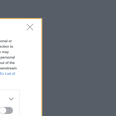
sonal or
ection to
ou may
 personal
out of the
 downstream
B’s List of