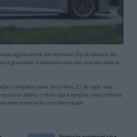
teja algures entre um telemóvel flip de meados dos
ça granulada, é suficiente para dar uma boa ideia do
ações completas para terça-feira, 27 de maio, mas,
clusiva abaixo, o título aqui é simples: mais potência,
ue deve tornar este carro bem rápido.
r
Produção automóvel cai e