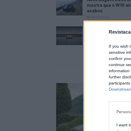
mostra que o W16 ai
acabou
06/08/2026
Audi criou o Nuvolar
Revistaca
tempo recorde e pr
mais
If you wish 
06/08/2026
sensitive in
confirm you
continue se
information 
further disc
participants
Downstream 
Persona
I want t