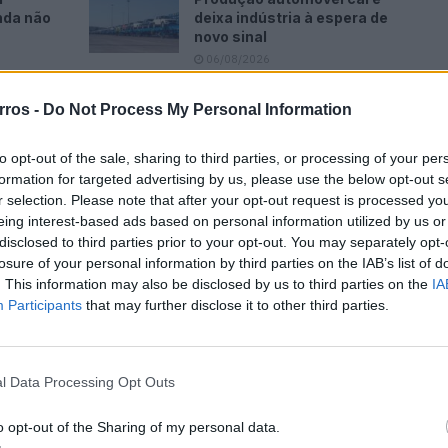
nda não
deixa indústria à espera de
novo sinal
06/08/2026
i em
Revuelto SV faz história no
rros -
Do Not Process My Personal Information
omete
Hockenheimring antes da
estreia
to opt-out of the sale, sharing to third parties, or processing of your per
06/08/2026
formation for targeted advertising by us, please use the below opt-out s
r selection. Please note that after your opt-out request is processed y
eing interest-based ads based on personal information utilized by us or
disclosed to third parties prior to your opt-out. You may separately opt-
losure of your personal information by third parties on the IAB’s list of
. This information may also be disclosed by us to third parties on the
IA
Participants
that may further disclose it to other third parties.
l Data Processing Opt Outs
o opt-out of the Sharing of my personal data.