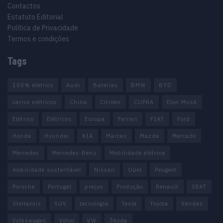
Contactos
Estatuto Editorial
Política de Privacidade
Termos e condições
Tags
100% elétrico
Audi
Baterias
BMW
BYD
carros elétricos
China
Citröen
CUPRA
Elon Musk
Elétrico
Elétricos
Europa
Ferrari
FIAT
Ford
Honda
Hyundai
KIA
Marcas
Mazda
Mercado
Mercedes
Mercedes-Benz
Mobilidade elétrica
mobilidade sustentável
Nissan
Opel
Peugeot
Porsche
Portugal
preços
Produção
Renault
SEAT
Stellantis
SUV
tecnologia
Tesla
Toyota
Vendas
Volkswagen
Volvo
VW
Škoda