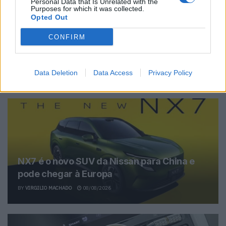
Personal Data that Is Unrelated with the
Purposes for which it was collected.
Opted Out
Vitor Mendes
CONFIRM
Data Deletion
Data Access
Privacy Policy
Related Posts
NX7 é o novo SUV da Nissan para China e
pode chegar à Europa
BY
VIRGILIO MACHADO
08/08/2026