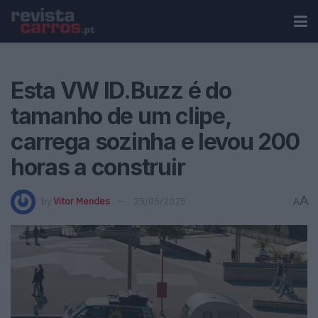
Esta VW ID.Buzz é do
tamanho de um clipe,
carrega sozinha e levou 200
horas a construir
A
by
Vitor Mendes
25/05/2025
A