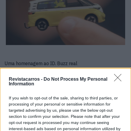
Uma homenagem ao ID. Buzz real
Este projeto não é apenas uma demonstração de
Revistacarros -
Do Not Process My Personal
habilidade técnica – é também uma homenagem ao ID.
Information
Buzz real, que já percorreu mais de 125.000 quilómetros
If you wish to opt-out of the sale, sharing to third parties, or
em viagens pelo mundo. A Volkswagen está mesmo a
processing of your personal or sensitive information for
comparar a quilometragem em escala da miniatura com
targeted advertising by us, please use the below opt-out
a do veículo original, num desafio que entretém os
section to confirm your selection. Please note that after your
visitantes do
Miniatur Wunderland
.
opt-out request is processed you may continue seeing
interest-based ads based on personal information utilized by