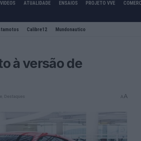
VIDEOS
ATUALIDADE
ENSAIOS
PROJETO VVE
COMERC
stamotos
Calibre12
Mundonautico
to à versão de
A
de
,
Destaques
A