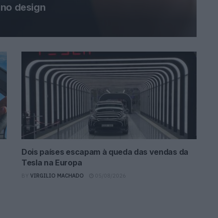
 no design
Dois países escapam à queda das vendas da
Tesla na Europa
BY
VIRGILIO MACHADO
05/08/2026