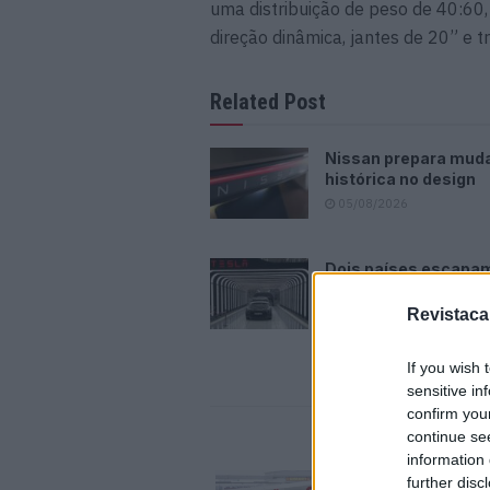
uma distribuição de peso de 40:60
direção dinâmica, jantes de 20” e t
Related Post
Nissan prepara mud
histórica no design
05/08/2026
Dois países escapa
queda das vendas da
na Europa
Revistaca
05/08/2026
If you wish 
sensitive in
confirm you
continue se
information 
further disc