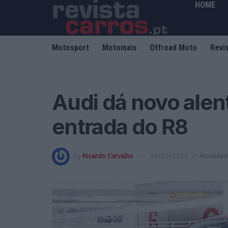
HOME
Motosport
Motomais
Offroad Moto
Revi
Audi dá novo alen
entrada do R8
by
Ricardo Carvalho
08/10/2021
in
Atualida