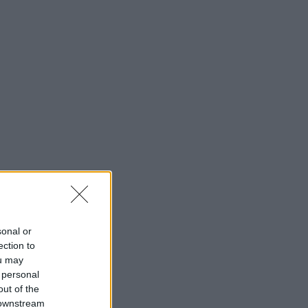
sonal or
ection to
ou may
 personal
out of the
 downstream