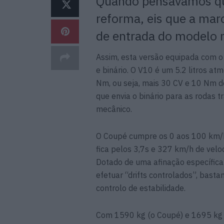
Quando pensavamos que
reforma, eis que a ma
de entrada do modelo 
Assim, esta versão equipada com o 
e binário. O V10 é um 5.2 litros at
Nm, ou seja, mais 30 CV e 10 Nm de
que envia o binário para as rodas t
mecânico.
O Coupé cumpre os 0 aos 100 km/h
fica pelos 3,7s e 327 km/h de vel
Dotado de uma afinação específic
efetuar “drifts controlados”, basta
controlo de estabilidade.
Com 1590 kg (o Coupé) e 1695 kg 