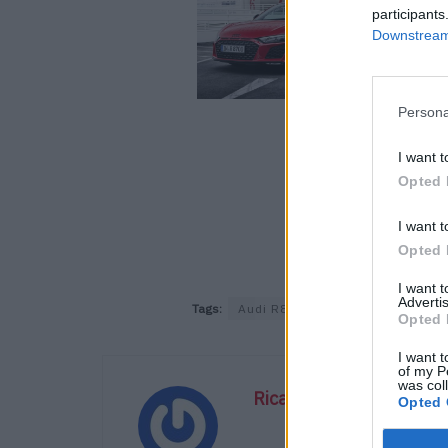
participants
Downstream 
Persona
I want t
Opted 
I want t
Opted 
I want 
Advertis
Tags:
Audi R8
V10
Opted 
I want t
of my P
was col
Ricardo Carvalho
Opted 