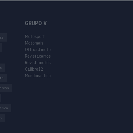
GRUPO V
Motosport
ias
Motomais
Offroad moto
Revistacarros
Revistamotos
os
Calibre12
Mundonautico
rd
arcas
trica
n