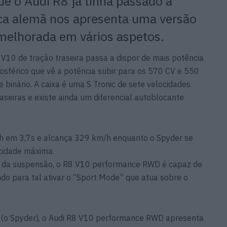
 o Audi R8 já tinha passado à
rca alemã nos apresenta uma versão
melhorada em vários aspetos.
V10 de tração traseira passa a dispor de mais potência
mosférico que vê a potência subir para os 570 CV e 550
 binário. A caixa é uma S Tronic de sete velocidades
raseiras e existe ainda um diferencial autoblocante
 em 3,7s e alcança 329 km/h enquanto o Spyder se
ocidade máxima.
a da suspensão, o R8 V10 performance RWD é capaz de
ndo para tal ativar o “Sport Mode” que atua sobre o
(o Spyder), o Audi R8 V10 performance RWD apresenta