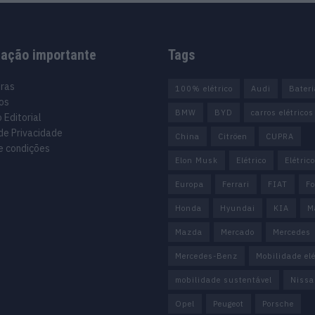
mação importante
Tags
uras
100% elétrico
Audi
Bater
os
BMW
BYD
carros elétricos
 Editorial
 de Privacidade
China
Citröen
CUPRA
e condições
Elon Musk
Elétrico
Elétric
Europa
Ferrari
FIAT
Fo
Honda
Hyundai
KIA
M
Mazda
Mercado
Mercedes
Mercedes-Benz
Mobilidade elé
mobilidade sustentável
Nissa
Opel
Peugeot
Porsche