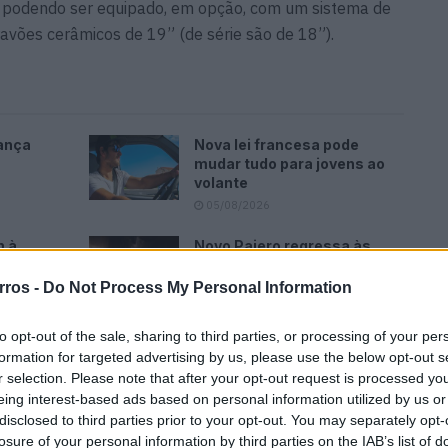
, podendo ser equipado, em opção, com um sistema de
ravões cerâmicos de 19” (de série são de 18”).
ança
Nova lei francesa pode
mudar tudo para jovens ao
volante
05/08/2026
m à
Novo Pajero regressa às
 Tesla
origens, mas falta saber o
essencial
rros -
Do Not Process My Personal Information
05/08/2026
to opt-out of the sale, sharing to third parties, or processing of your per
formation for targeted advertising by us, please use the below opt-out s
r selection. Please note that after your opt-out request is processed y
eing interest-based ads based on personal information utilized by us or
disclosed to third parties prior to your opt-out. You may separately opt-
losure of your personal information by third parties on the IAB’s list of