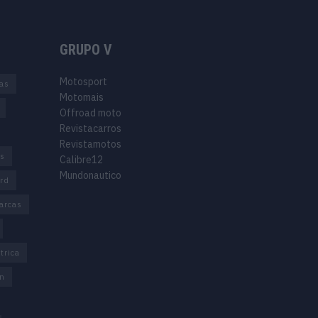
GRUPO V
Motosport
ias
Motomais
Offroad moto
Revistacarros
Revistamotos
os
Calibre12
Mundonautico
rd
arcas
trica
n