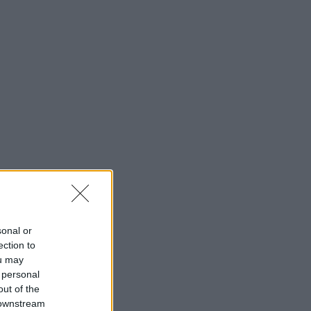
sonal or
ection to
ou may
 personal
out of the
 downstream