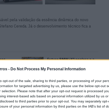
vel pela validação da essência dinâmica do novo
 Stefano Cereda. Já o desenvolvimento técnico fica a
aos
Futuro BMW iX1 acelera e a
ação
Neue Klasse muda tudo no
SUV
rros -
Do Not Process My Personal Information
07/08/2026
to opt-out of the sale, sharing to third parties, or processing of your per
m e
Peugeot radicaliza design
formation for targeted advertising by us, please use the below opt-out s
ode
com bigodes de gato em vez
r selection. Please note that after your opt-out request is processed y
de garras de leão
eing interest-based ads based on personal information utilized by us or
07/08/2026
disclosed to third parties prior to your opt-out. You may separately opt-
losure of your personal information by third parties on the IAB’s list of