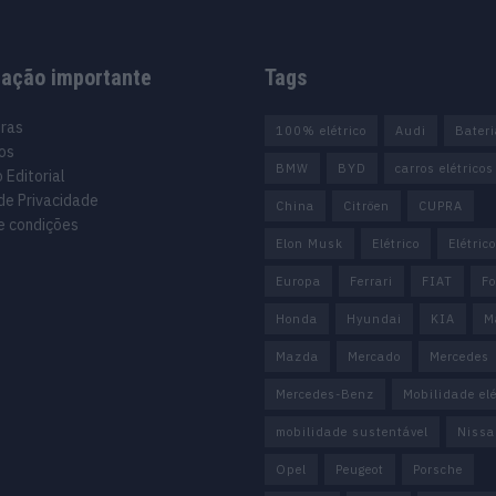
mação importante
Tags
uras
100% elétrico
Audi
Bater
os
BMW
BYD
carros elétricos
 Editorial
 de Privacidade
China
Citröen
CUPRA
e condições
Elon Musk
Elétrico
Elétric
Europa
Ferrari
FIAT
Fo
Honda
Hyundai
KIA
M
Mazda
Mercado
Mercedes
Mercedes-Benz
Mobilidade elé
mobilidade sustentável
Nissa
Opel
Peugeot
Porsche