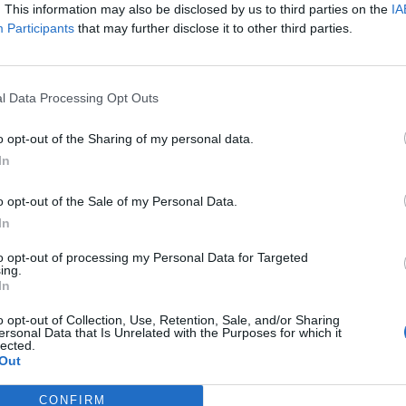
. This information may also be disclosed by us to third parties on the
IA
Participants
that may further disclose it to other third parties.
pais objetivos proporcionar um comportamento em
l Data Processing Opt Outs
em como destacar-se pela ergonomia líder no seu
a interface homem-máquina.
o opt-out of the Sharing of my personal data.
In
lado num evento a realizar no dia 10 de abril, em
direto para que todos os interessados e apaixonados
o opt-out of the Sale of my Personal Data.
In
to opt-out of processing my Personal Data for Targeted
ing.
Milano
In
o opt-out of Collection, Use, Retention, Sale, and/or Sharing
ersonal Data that Is Unrelated with the Purposes for which it
lected.
Out
CONFIRM