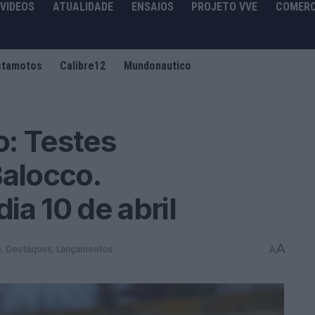
VIDEOS
ATUALIDADE
ENSAIOS
PROJETO VVE
COMERC
stamotos
Calibre12
Mundonautico
o: Testes
alocco.
ia 10 de abril
A
e
,
Destaques
,
Lançamentos
A