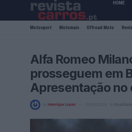
HOME
Motosport
Motomais
Offroad Moto
Revi
Alfa Romeo Milan
prosseguem em B
Apresentação no d
by
Henrique Lopes
24/01/2024
in
Atualidad