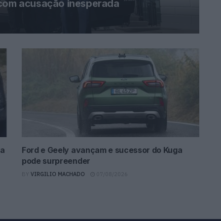
 com acusação inesperada
da
Ford e Geely avançam e sucessor do Kuga
pode surpreender
BY
VIRGILIO MACHADO
07/08/2026