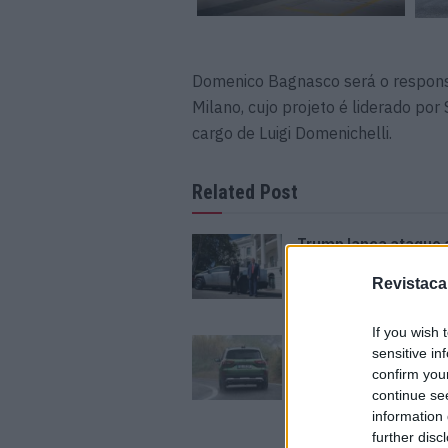
Domenico Bagnasco será o responsá
Milano, cujo projeto é liderado por
cargo de Luigi Domenichelli.
Related Post
Trump lança ataque 
elétricos com acus
inesperada
Revistaca
07/08/2026
If you wish 
Ford e Geely avança
sensitive in
sucessor do Kuga p
confirm you
surpreender
continue se
07/08/2026
information 
further disc