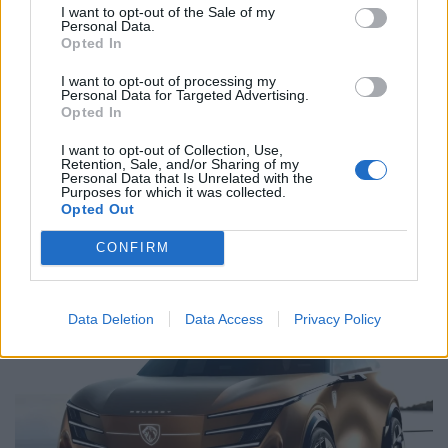
I want to opt-out of the Sale of my
Personal Data.
Opted In
Related Posts
I want to opt-out of processing my
Personal Data for Targeted Advertising.
Opted In
I want to opt-out of Collection, Use,
Retention, Sale, and/or Sharing of my
Personal Data that Is Unrelated with the
Purposes for which it was collected.
Opted Out
Ford e Geely avançam e sucessor do Kuga
pode surpreender
CONFIRM
BY
VIRGILIO MACHADO
07/08/2026
Data Deletion
Data Access
Privacy Policy