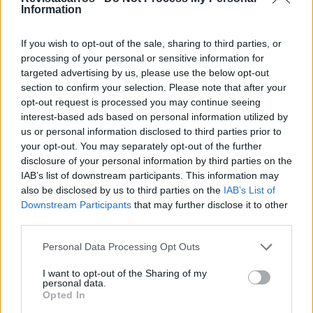
Information
foram parcialmente compensadas pelo crescimento na
América do Sul (+3%), Europa Ocidental (+1%) e Europa
If you wish to opt-out of the sale, sharing to third parties, or
Central e de Leste (+7%).
processing of your personal or sensitive information for
targeted advertising by us, please use the below opt-out
Para 2026, o grupo prevê um crescimento das vendas
section to confirm your selection. Please note that after your
globais entre 0% e 3%, com uma rentabilidade
opt-out request is processed you may continue seeing
operacional situada entre 4% e 5,5%.
interest-based ads based on personal information utilized by
us or personal information disclosed to third parties prior to
Tags:
2026
Arno Antlitz
cortes
primeiro trimestre
your opt-out. You may separately opt-out of the further
disclosure of your personal information by third parties on the
queda dos lucros
VW
IAB’s list of downstream participants. This information may
also be disclosed by us to third parties on the
IAB’s List of
Downstream Participants
that may further disclose it to other
third parties.
Personal Data Processing Opt Outs
I want to opt-out of the Sharing of my
Virgilio Machado
personal data.
Opted In