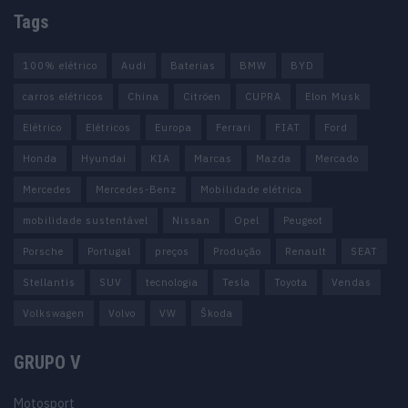
Tags
100% elétrico
Audi
Baterias
BMW
BYD
carros elétricos
China
Citröen
CUPRA
Elon Musk
Elétrico
Elétricos
Europa
Ferrari
FIAT
Ford
Honda
Hyundai
KIA
Marcas
Mazda
Mercado
Mercedes
Mercedes-Benz
Mobilidade elétrica
mobilidade sustentável
Nissan
Opel
Peugeot
Porsche
Portugal
preços
Produção
Renault
SEAT
Stellantis
SUV
tecnologia
Tesla
Toyota
Vendas
Volkswagen
Volvo
VW
Škoda
GRUPO V
Motosport