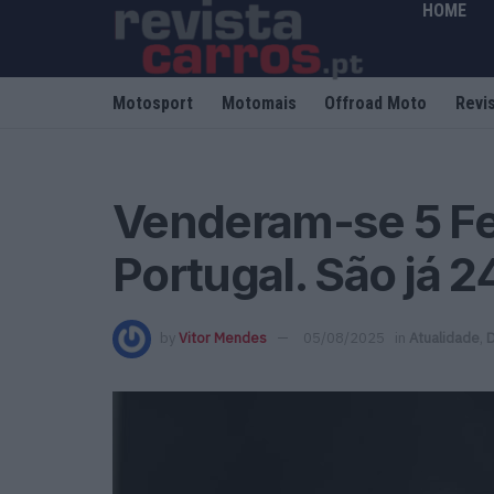
HOME
Motosport
Motomais
Offroad Moto
Revi
Venderam-se 5 Fe
Portugal. São já 2
by
Vitor Mendes
05/08/2025
in
Atualidade
,