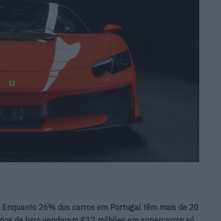
i: Enquanto 26% dos carros em Portugal têm mais de 20
ários de luxo venderam €32 milhões em supercarros só