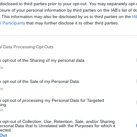
ões, Urus lidera vendas)
disclosed to third parties prior to your opt-out. You may separately opt-
losure of your personal information by third parties on the IAB’s list of
. This information may also be disclosed by us to third parties on the
IA
€7,4 milhões)
Participants
that may further disclose it to other third parties.
, Continental GT no topo).
l Data Processing Opt Outs
o opt-out of the Sharing of my personal data.
In
ra elétricos. A
o opt-out of the Sale of my Personal Data.
ica?
In
to opt-out of processing my Personal Data for Targeted
ing.
In
upercarros
o opt-out of Collection, Use, Retention, Sale, and/or Sharing
ersonal Data that Is Unrelated with the Purposes for which it
lected.
Out