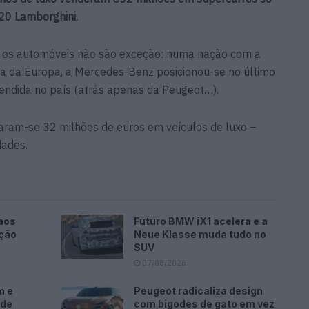
 20 Lamborghini.
e os automóveis não são exceção: numa nação com a
ga da Europa, a Mercedes-Benz posicionou-se no último
ndida no país (atrás apenas da Peugeot…).
taram-se 32 milhões de euros em veículos de luxo –
dades.
aos
Futuro BMW iX1 acelera e a
ação
Neue Klasse muda tudo no
SUV
07/08/2026
m e
Peugeot radicaliza design
ode
com bigodes de gato em vez