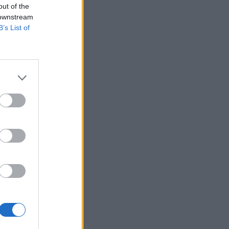
out of the
 downstream
B’s List of