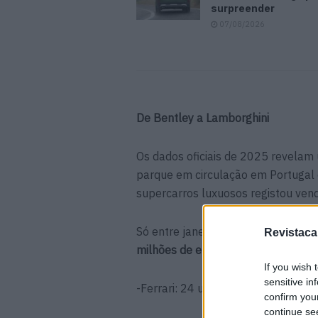
surpreender
07/08/2026
De Bentley a Lamborghini
Os dados oficiais de 2025 revelam
parque em circulação em Portugal 
supercarros luxuosos registou ven
Só entre janeiro e agosto, 106 veí
Revistaca
milhões de euros em quatro marcas
If you wish 
sensitive in
-Ferrari: 24 unidades (€10,8 milhõe
confirm you
continue se