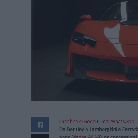
Facebook
X
Reddit
Email
WhatsApp
De Bentley a Lamborghini e Ferrar
anos (
dados ACAP
), os concession