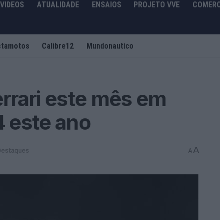
VIDEOS
ATUALIDADE
ENSAIOS
PROJETO VVE
COMERC
stamotos
Calibre12
Mundonautico
rrari este mês em
4 este ano
A
Destaques
A