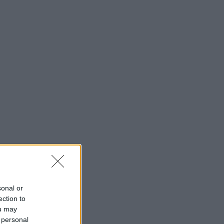
sonal or
ection to
ou may
 personal