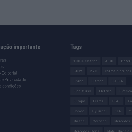
mação importante
Tags
uras
100% elétrico
Audi
Bater
os
BMW
BYD
carros elétricos
 Editorial
 de Privacidade
China
Citröen
CUPRA
e condições
Elon Musk
Elétrico
Elétric
Europa
Ferrari
FIAT
Fo
Honda
Hyundai
KIA
M
Mazda
Mercado
Mercedes
Mercedes-Benz
Mobilidade elé