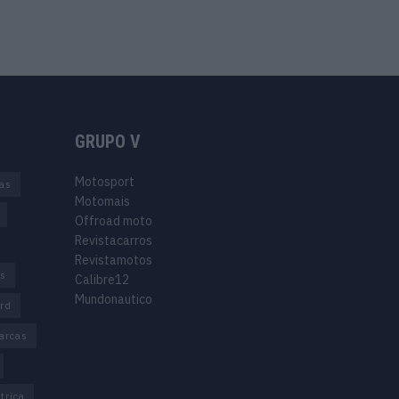
GRUPO V
Motosport
ias
Motomais
Offroad moto
Revistacarros
Revistamotos
os
Calibre12
Mundonautico
rd
arcas
trica