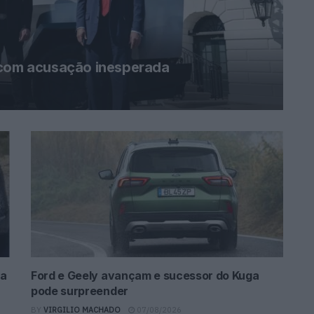
 com acusação inesperada
da
Ford e Geely avançam e sucessor do Kuga
pode surpreender
BY
VIRGILIO MACHADO
07/08/2026