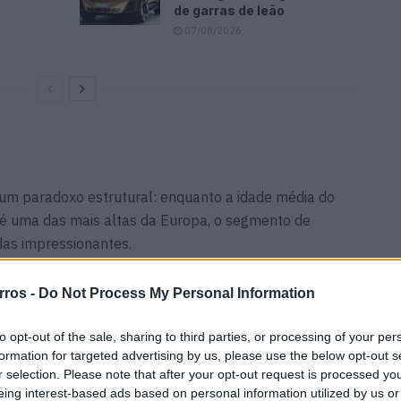
de garras de leão
07/08/2026
 um paradoxo estrutural: enquanto a idade média do
é uma das mais altas da Europa, o segmento de
das impressionantes.
culos de luxo foram comercializados, totalizando
32,3
rros -
Do Not Process My Personal Information
 icónicas
. Fizemos as contas (por baixo…!):
to opt-out of the sale, sharing to third parties, or processing of your per
formation for targeted advertising by us, please use the below opt-out s
s, valor médio: €450 mil)
r selection. Please note that after your opt-out request is processed y
eing interest-based ads based on personal information utilized by us or