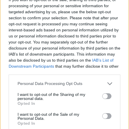
processing of your personal or sensitive information for
Tags:
ACAP
Associação Automóvel de Portugal
targeted advertising by us, please use the below opt-out
carros elétricos
híbridos
Híbridos plug-in
section to confirm your selection. Please note that after your
Ligeiros de mercadorias
Ligeiros de passageiros
opt-out request is processed you may continue seeing
interest-based ads based on personal information utilized by
Mobilidade elétrica
Pesados
us or personal information disclosed to third parties prior to
your opt-out. You may separately opt-out of the further
disclosure of your personal information by third parties on the
IAB’s list of downstream participants. This information may
also be disclosed by us to third parties on the
IAB’s List of
Downstream Participants
that may further disclose it to other
third parties.
Virgilio Machado
Personal Data Processing Opt Outs
I want to opt-out of the Sharing of my
personal data.
Opted In
Related Posts
I want to opt-out of the Sale of my
Personal Data.
Opted In