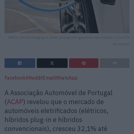
Electric vehicle changing on street parking with graphical user interface, Future EV
car concept
Facebook
X
Reddit
Email
WhatsApp
A Associação Automóvel de Portugal
(
ACAP
) revelou que o mercado de
automóveis eletrificados (elétricos,
híbridos plug-in e híbridos
convencionais), cresceu 32,1% até