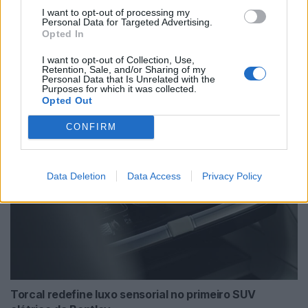
I want to opt-out of processing my
Personal Data for Targeted Advertising.
Opted In
I want to opt-out of Collection, Use,
NX7 é o novo SUV da Nissan para China e
Retention, Sale, and/or Sharing of my
Personal Data that Is Unrelated with the
pode chegar à Europa
Purposes for which it was collected.
Opted Out
BY
VIRGILIO MACHADO
08/08/2026
CONFIRM
Data Deletion
Data Access
Privacy Policy
Torcal redefine luxo sensorial no primeiro SUV