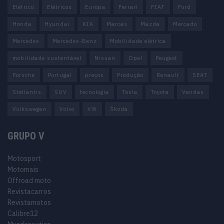
Elétrico
Elétricos
Europa
Ferrari
FIAT
Ford
Honda
Hyundai
KIA
Marcas
Mazda
Mercado
Mercedes
Mercedes-Benz
Mobilidade elétrica
mobilidade sustentável
Nissan
Opel
Peugeot
Porsche
Portugal
preços
Produção
Renault
SEAT
Stellantis
SUV
tecnologia
Tesla
Toyota
Vendas
Volkswagen
Volvo
VW
Škoda
GRUPO V
Motosport
Motomais
Offroad moto
Revistacarros
Revistamotos
Calibre12