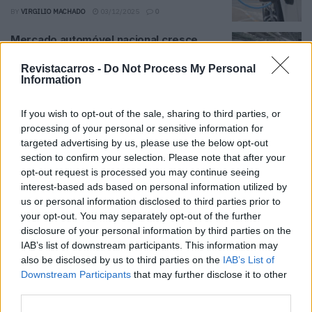
BY
VIRGILIO MACHADO
03/12/2025
0
Mercado automóvel nacional cresce
4,5% no penúltimo mês do ano
Revistacarros -
Do Not Process My Personal
BY
VIRGILIO MACHADO
02/12/2025
0
Information
Vendas de veículos eletrificados
crescem 33,2% até outubro
If you wish to opt-out of the sale, sharing to third parties, or
processing of your personal or sensitive information for
BY
VIRGILIO MACHADO
04/11/2025
0
targeted advertising by us, please use the below opt-out
section to confirm your selection. Please note that after your
Mercado automóvel nacional cresce
opt-out request is processed you may continue seeing
6,8% até outubro
interest-based ads based on personal information utilized by
BY
VIRGILIO MACHADO
04/11/2025
0
us or personal information disclosed to third parties prior to
your opt-out. You may separately opt-out of the further
disclosure of your personal information by third parties on the
Trending
Comments
Latest
IAB’s list of downstream participants. This information may
also be disclosed by us to third parties on the
IAB’s List of
Este é um Porsche 911 Carrera RS 2.7 Safari
Downstream Participants
that may further disclose it to other
que todos podem comprar
third parties.
13/03/2024