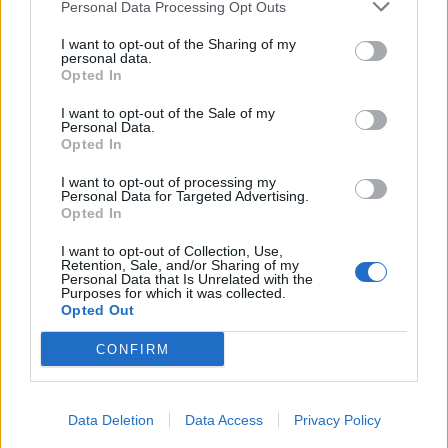
Personal Data Processing Opt Outs
Vídeo – Tesla Cybertruck – Nunca vimos
I want to opt-out of the Sharing of my
nada assim!
personal data.
Opted In
13/05/2024
I want to opt-out of the Sale of my
O Toyota mais português continua à venda
Personal Data.
40 anos depois
Opted In
31/07/2026
I want to opt-out of processing my
Personal Data for Targeted Advertising.
Vídeo – Os renovados Skoda Scala e Kamiq
Opted In
12/02/2024
I want to opt-out of Collection, Use,
Retention, Sale, and/or Sharing of my
Personal Data that Is Unrelated with the
Purposes for which it was collected.
Opted Out
CONFIRM
Sobre
Data Deletion
Data Access
Privacy Policy
Noticias do setor automóvel, novidades e ensaios.