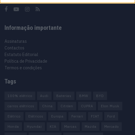
Informação importante
Assinaturas
Contactos
Estatuto Editorial
Política de Privacidade
Termos e condições
Tags
100% elétrico
Audi
Baterias
BMW
BYD
carros elétricos
China
Citröen
CUPRA
Elon Musk
Elétrico
Elétricos
Europa
Ferrari
FIAT
Ford
Honda
Hyundai
KIA
Marcas
Mazda
Mercado