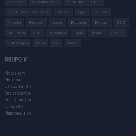
Mercedes
Mercedes-Benz
Mobilidade elétrica
mobilidade sustentável
Nissan
Opel
Peugeot
Porsche
Portugal
preços
Produção
Renault
SEAT
Stellantis
SUV
tecnologia
Tesla
Toyota
Vendas
Volkswagen
Volvo
VW
Škoda
GRUPO V
Motosport
Motomais
Offroad moto
Revistacarros
Revistamotos
Calibre12
Mundonautico