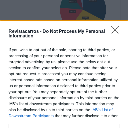
Revistacarros -
Do Not Process My Personal
Information
Em novembro, a quota de mercado dos automóveis
If you wish to opt-out of the sale, sharing to third parties, or
elétricos a bateria aumentou para 16,3%, um aumento
processing of your personal or sensitive information for
targeted advertising by us, please use the below opt-out
em relação aos 15% do ano passado. No acumulado do
section to confirm your selection. Please note that after your
ano, a quota mantém-se estável em 14,2%,
opt-out request is processed you may continue seeing
ultrapassando os veículos a gasóleo, os quais se mantêm
interest-based ads based on personal information utilized by
em 13,7%. Os automóveis híbridos ficaram em segundo
us or personal information disclosed to third parties prior to
lugar, com uma quota de mercado de 27,4%, enquanto os
your opt-out. You may separately opt-out of the further
disclosure of your personal information by third parties on the
automóveis a gasolina mantiveram a liderança com
IAB’s list of downstream participants. This information may
32,7%.
also be disclosed by us to third parties on the
IAB’s List of
Downstream Participants
that may further disclose it to other
Fonte: Automotive News Europe/Bloomberg/ACEA
third parties.