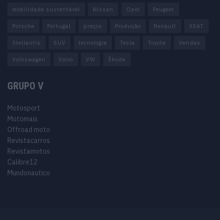
mobilidade sustentável
Nissan
Opel
Peugeot
Porsche
Portugal
preços
Produção
Renault
SEAT
Stellantis
SUV
tecnologia
Tesla
Toyota
Vendas
Volkswagen
Volvo
VW
Škoda
GRUPO V
Motosport
Motomais
Offroad moto
Revistacarros
Revistamotos
Calibre12
Mundonautico