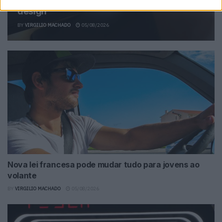
design
BY
VIRGILIO MACHADO
05/08/2026
Nova lei francesa pode mudar tudo para jovens ao
volante
BY
VIRGILIO MACHADO
05/08/2026