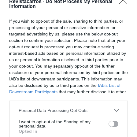
Revistacarros -
Do Not Process My Personal
da Tesla na Europa
Information
05/08/2026
If you wish to opt-out of the sale, sharing to third parties, or
Novo Pajero regressa às origens, mas falta
processing of your personal or sensitive information for
saber o essencial
targeted advertising by us, please use the below opt-out
05/08/2026
section to confirm your selection. Please note that after your
opt-out request is processed you may continue seeing
interest-based ads based on personal information utilized by
us or personal information disclosed to third parties prior to
your opt-out. You may separately opt-out of the further
disclosure of your personal information by third parties on the
Tags:
Honda Civic Type-R
IAB’s list of downstream participants. This information may
also be disclosed by us to third parties on the
IAB’s List of
Downstream Participants
that may further disclose it to other
third parties.
Personal Data Processing Opt Outs
I want to opt-out of the Sharing of my
personal data.
Ricardo Carvalho
Opted In