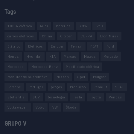
Tags
100% elétrico
Audi
Baterias
BMW
BYD
carros elétricos
China
Citröen
CUPRA
Elon Musk
Elétrico
Elétricos
Europa
Ferrari
FIAT
Ford
Honda
Hyundai
KIA
Marcas
Mazda
Mercado
Mercedes
Mercedes-Benz
Mobilidade elétrica
mobilidade sustentável
Nissan
Opel
Peugeot
Porsche
Portugal
preços
Produção
Renault
SEAT
Stellantis
SUV
tecnologia
Tesla
Toyota
Vendas
Volkswagen
Volvo
VW
Škoda
GRUPO V