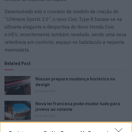
Desenvolvido sob o conceito de modelo de criação do
“Ultimate Sports 2.0”, o novo Civic Type R baseia-se na
silhueta elegante e desportiva do Novo Honda Civic
e:HEV, recentemente também revelado, sendo uma nova
referência em conforto, espaço no habitáculo e requinte
minimalista.
Related Post
Nissan prepara mudança histórica no
design
05/08/2026
Nova lei francesa pode mudar tudo para
jovens ao volante
05/08/2026
Dois países escapam à queda das vendas