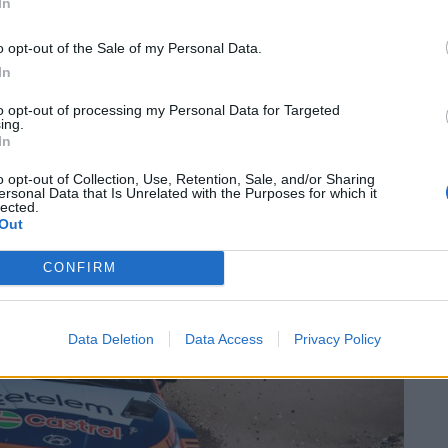
In
omete
Hockenheimring antes da
estreia
o opt-out of the Sale of my Personal Data.
06/08/2026
In
to opt-out of processing my Personal Data for Targeted
ing.
In
o opt-out of Collection, Use, Retention, Sale, and/or Sharing
ersonal Data that Is Unrelated with the Purposes for which it
lected.
Out
CONFIRM
Data Deletion
Data Access
Privacy Policy