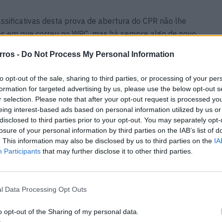
ssificativas desta prova de abertura do CPR não lhe
s em que correu no WRC, mas há sempre algo de novo
rros -
Do Not Process My Personal Information
iniciar em Fafe, já conheço parte dos troços desde as
to do Mundo de Ralis (WRC). Eu e o James, estamos a
to opt-out of the sale, sharing to third parties, or processing of your per
cutir a vitória. Essa é a nossa grande ambição, embora
formation for targeted advertising by us, please use the below opt-out s
facilitar, mas vamos lutar pela vitória e vincar a
r selection. Please note that after your opt-out request is processed y
eing interest-based ads based on personal information utilized by us or
lly2”, referiu o Kris Meeke.
disclosed to third parties prior to your opt-out. You may separately opt-
losure of your personal information by third parties on the IAB’s list of
. This information may also be disclosed by us to third parties on the
IA
Participants
that may further disclose it to other third parties.
r
Produção automóvel cai e
nda não
deixa indústria à espera de
novo sinal
l Data Processing Opt Outs
06/08/2026
o opt-out of the Sharing of my personal data.
i em
Revuelto SV faz história no