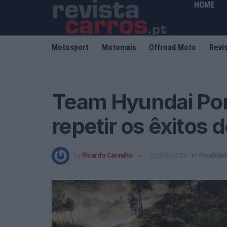
HOME
Motosport
Motomais
Offroad Moto
Revi
Team Hyundai Por
repetir os êxitos 
by
Ricardo Carvalho
21/02/2024
in
Atualida