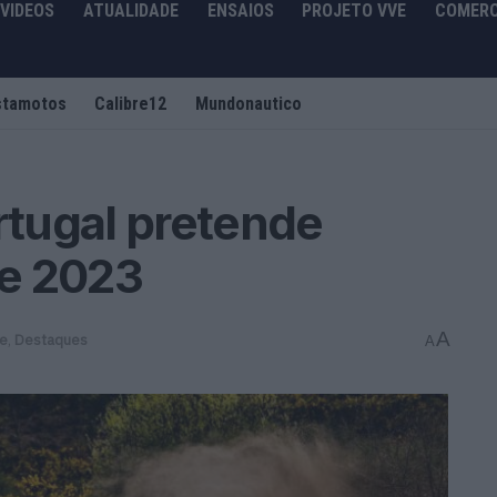
VIDEOS
ATUALIDADE
ENSAIOS
PROJETO VVE
COMERC
stamotos
Calibre12
Mundonautico
tugal pretende
de 2023
A
de
,
Destaques
A