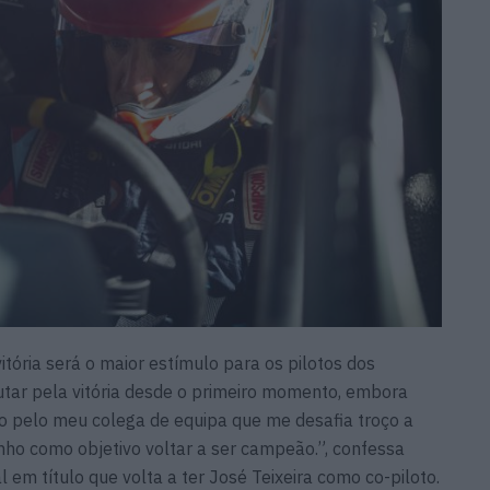
ória será o maior estímulo para os pilotos dos
utar pela vitória desde o primeiro momento, embora
do pelo meu colega de equipa que me desafia troço a
enho como objetivo voltar a ser campeão.”, confessa
em título que volta a ter José Teixeira como co-piloto.