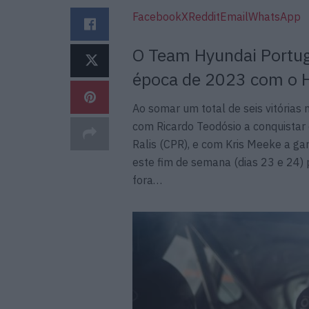
Facebook
X
Reddit
Email
WhatsApp
O Team Hyundai Portug
época de 2023 com o H
Ao somar um total de seis vitórias
com Ricardo Teodósio a conquistar
Ralis (CPR), e com Kris Meeke a gar
este fim de semana (dias 23 e 24) p
fora…