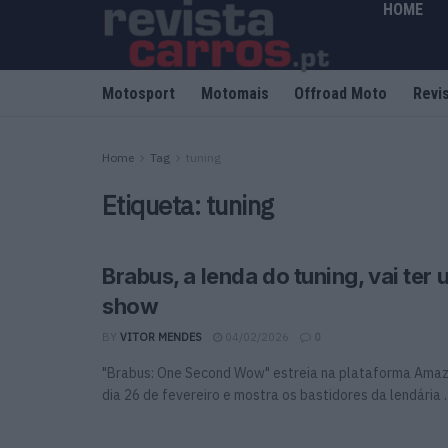
HOME
Motosport
Motomais
Offroad Moto
Revi
Home
Tag
tuning
Etiqueta:
tuning
Brabus, a lenda do tuning, vai ter 
show
BY
VITOR MENDES
04/02/2026
0
"Brabus: One Second Wow" estreia na plataforma Amaz
dia 26 de fevereiro e mostra os bastidores da lendária ..