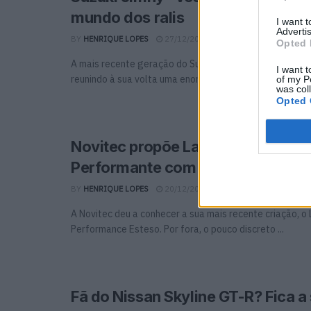
mundo dos ralis
I want 
Advertis
BY
HENRIQUE LOPES
27/12/2023
0
Opted 
A mais recente geração do Suzuki Jimny goza já de um e
I want t
reunindo à sua volta uma enorme ...
of my P
was col
Opted 
Novitec propõe Lamborghini Urus
Performante com mais de 780 ca
BY
HENRIQUE LOPES
20/12/2023
0
A Novitec deu a conhecer a sua mais recente criação, o
Performance Esteso. Por fora, o pouco discreto ...
Fã do Nissan Skyline GT-R? Fica a