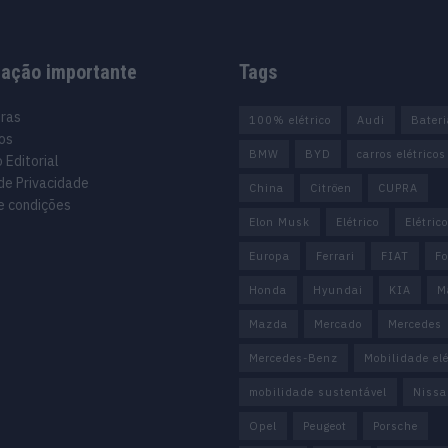
mação importante
Tags
uras
100% elétrico
Audi
Bater
os
BMW
BYD
carros elétricos
 Editorial
 de Privacidade
China
Citröen
CUPRA
e condições
Elon Musk
Elétrico
Elétric
Europa
Ferrari
FIAT
Fo
Honda
Hyundai
KIA
M
Mazda
Mercado
Mercedes
Mercedes-Benz
Mobilidade elé
mobilidade sustentável
Nissa
Opel
Peugeot
Porsche