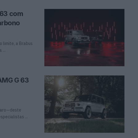
G63 com
carbono
limite, a Brabus
...
-AMG G 63
caro—deste
pecialistas ...