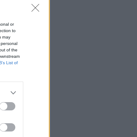
sonal or
ection to
ou may
 personal
out of the
 downstream
B’s List of