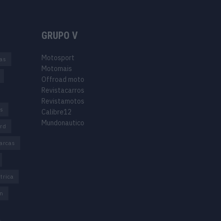
GRUPO V
Motosport
ias
Motomais
Offroad moto
Revistacarros
Revistamotos
os
Calibre12
Mundonautico
rd
arcas
trica
n