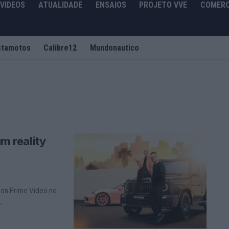
VIDEOS
ATUALIDADE
ENSAIOS
PROJETO VVE
COMERC
stamotos
Calibre12
Mundonautico
um reality
on Prime Video no
.