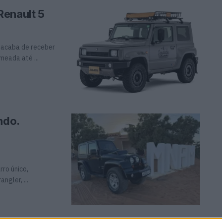
Renault 5
 acaba de receber
eada até ...
ndo.
rro único,
gler, ...