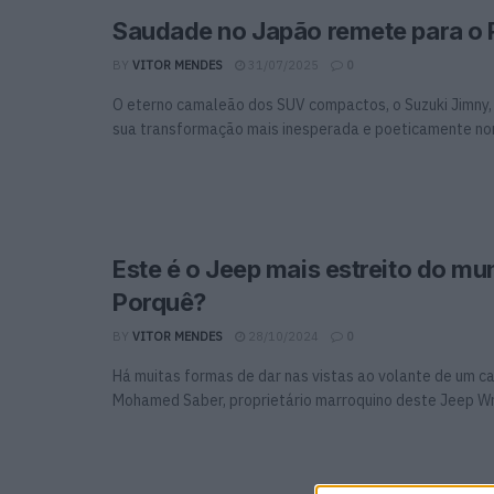
Saudade no Japão remete para o 
BY
VITOR MENDES
31/07/2025
0
O eterno camaleão dos SUV compactos, o Suzuki Jimny,
sua transformação mais inesperada e poeticamente nom
Este é o Jeep mais estreito do mu
Porquê?
BY
VITOR MENDES
28/10/2024
0
Há muitas formas de dar nas vistas ao volante de um ca
Mohamed Saber, proprietário marroquino deste Jeep Wran