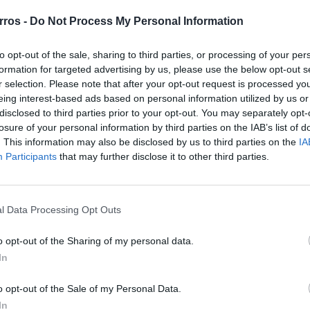
 NPX1 no
rros -
Do Not Process My Personal Information
to opt-out of the sale, sharing to third parties, or processing of your per
formation for targeted advertising by us, please use the below opt-out s
quipado com
r selection. Please note that after your opt-out request is processed y
uio ...
eing interest-based ads based on personal information utilized by us or
disclosed to third parties prior to your opt-out. You may separately opt-
losure of your personal information by third parties on the IAB’s list of
. This information may also be disclosed by us to third parties on the
IA
tratamento
Participants
that may further disclose it to other third parties.
l Data Processing Opt Outs
vo da magia das
o opt-out of the Sharing of my personal data.
In
o opt-out of the Sale of my Personal Data.
gico do
In