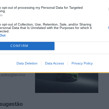
to opt-out of processing my Personal Data for Targeted
ing.
In
statuto de culto,
o opt-out of Collection, Use, Retention, Sale, and/or Sharing
ersonal Data that Is Unrelated with the Purposes for which it
lected.
Out
CONFIRM
valos
Data Deletion
Data Access
Privacy Policy
 Lamborghini Urus
 sugestão