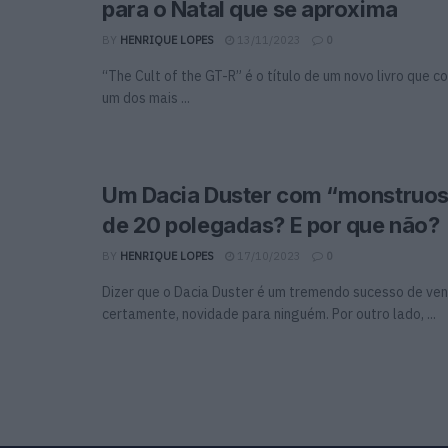
para o Natal que se aproxima
BY
HENRIQUE LOPES
13/11/2023
0
“The Cult of the GT-R” é o título de um novo livro que co
um dos mais ...
Um Dacia Duster com “monstruos
de 20 polegadas? E por que não?
BY
HENRIQUE LOPES
17/10/2023
0
Dizer que o Dacia Duster é um tremendo sucesso de ven
certamente, novidade para ninguém. Por outro lado, ...