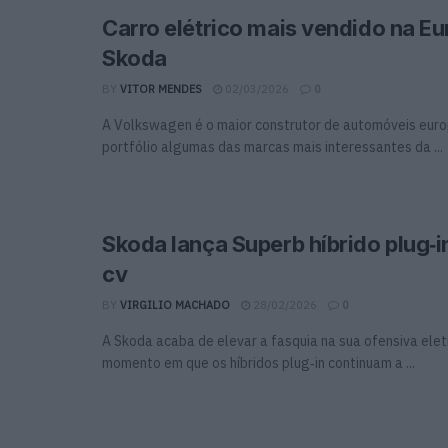
Carro elétrico mais vendido na E
Skoda
BY
VITOR MENDES
02/03/2026
0
A Volkswagen é o maior construtor de automóveis euro
portfólio algumas das marcas mais interessantes da ...
Skoda lança Superb híbrido plug‑
cv
BY
VIRGILIO MACHADO
28/02/2026
0
A Skoda acaba de elevar a fasquia na sua ofensiva elet
momento em que os híbridos plug‑in continuam a ...