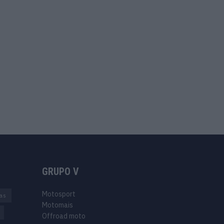
GRUPO V
Motosport
ias
Motomais
Offroad moto