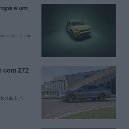
uropa é um
peu e tem no seu
in com 272
rificada. Num