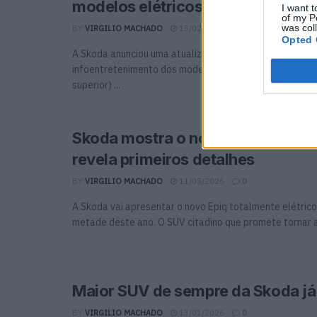
modelos elétricos com novos rec
I want t
of my P
was col
BY
VIRGILIO MACHADO
13/02/2026
0
Opted 
A Skoda anunciou uma atualização significativa para o 
infoentretenimento dos modelos elétricos Enyaq (com 
superior) ...
Skoda mostra o novo Epiq em Por
revela primeiros detalhes
BY
VIRGILIO MACHADO
11/05/2026
0
A Skoda vai apresentar o novo Epiq totalmente elétrico
metade deste ano. O SUV citadino que promete tornar a 
Maior SUV de sempre da Skoda j
BY
VIRGILIO MACHADO
13/01/2026
0