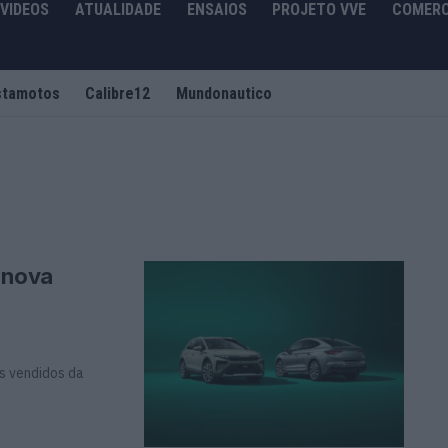
VIDEOS
ATUALIDADE
ENSAIOS
PROJETO VVE
COMERC
stamotos
Calibre12
Mundonautico
 nova
is vendidos da