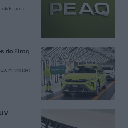
me de Peaq e a
s do Elroq
 100 mil unidades
SUV