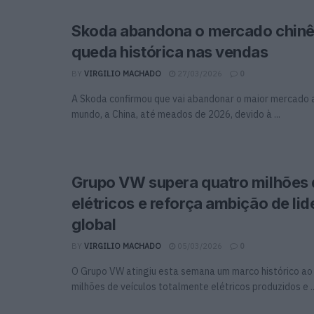
Skoda abandona o mercado chinê
queda histórica nas vendas
BY
VIRGILIO MACHADO
27/03/2026
0
A Skoda confirmou que vai abandonar o maior mercado
mundo, a China, até meados de 2026, devido à ...
Grupo VW supera quatro milhões
elétricos e reforça ambição de li
global
BY
VIRGILIO MACHADO
05/03/2026
0
O Grupo VW atingiu esta semana um marco histórico ao
milhões de veículos totalmente elétricos produzidos e ..