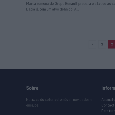
Marca romena do Grupo Renault prepara o ataque ao s
Dacia já tem um alvo definido. A ...
1
2
Sobre
Infor
Noticias do setor automóvel, novidades e
Assinat
ensaios.
Contact
Estatuto