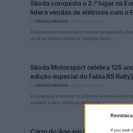
Skoda conquista o 2.º lugar na Eu
lidera vendas de elétricos com o 
BY
VIRGILIO MACHADO
27/02/2026
0
A Skoda nunca vendeu tanto como no passado mês de j
de 64 mil veículos vendidos. Segundo dados ...
Skoda Motorsport celebra 125 a
edição especial do Fabia RS Rally
BY
VIRGILIO MACHADO
25/02/2026
0
A Skoda está a celebrar os 125 anos da divisão Motorsp
assinalar a data, vai lançar um pacote ...
Revistaca
If you wish 
Carro do Ano em Portugal já tem 