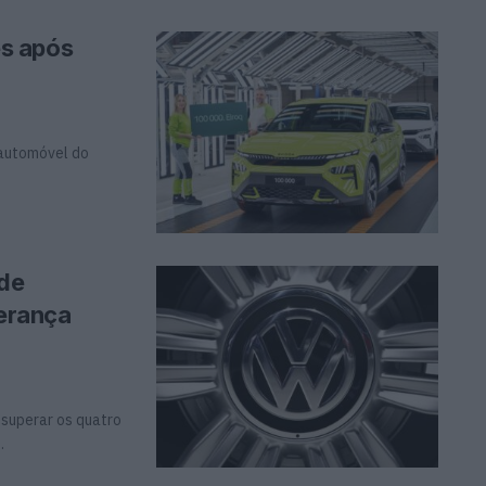
s após
 automóvel do
 de
derança
 superar os quatro
.