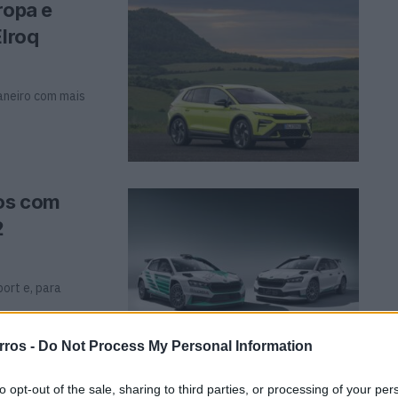
ropa e
Elroq
aneiro com mais
nos com
2
ort e, para
rros -
Do Not Process My Personal Information
to opt-out of the sale, sharing to third parties, or processing of your per
sete