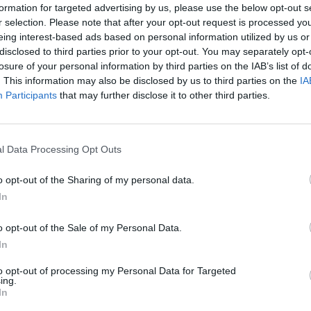
formation for targeted advertising by us, please use the below opt-out s
r selection. Please note that after your opt-out request is processed y
eing interest-based ads based on personal information utilized by us or
disclosed to third parties prior to your opt-out. You may separately opt-
 já tem candidatos
losure of your personal information by third parties on the IAB’s list of
. This information may also be disclosed by us to third parties on the
IA
Participants
that may further disclose it to other third parties.
or fraude
l Data Processing Opt Outs
o opt-out of the Sharing of my personal data.
In
 da polémica: a
o opt-out of the Sale of my Personal Data.
In
to opt-out of processing my Personal Data for Targeted
ing.
In
o dos