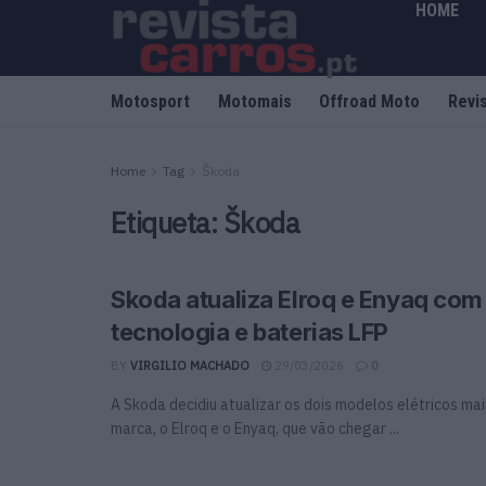
HOME
Motosport
Motomais
Offroad Moto
Revi
Home
Tag
Škoda
Etiqueta:
Škoda
Skoda atualiza Elroq e Enyaq com
tecnologia e baterias LFP
BY
VIRGILIO MACHADO
29/03/2026
0
A Skoda decidiu atualizar os dois modelos elétricos ma
marca, o Elroq e o Enyaq, que vão chegar ...