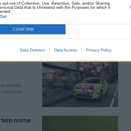
ursos
o opt-out of Collection, Use, Retention, Sale, and/or Sharing
ersonal Data that Is Unrelated with the Purposes for which it
lected.
Out
sistema de
software 4.0 ou
CONFIRM
Data Deletion
Data Access
Privacy Policy
tugal e
 na primeira
mobilidade ...
á tem nome