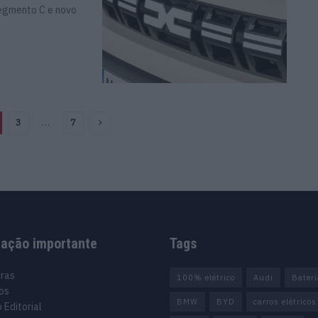
egmento C e novo
3
…
7
mação importante
Tags
uras
100% elétrico
Audi
Bater
os
BMW
BYD
carros elétricos
 Editorial