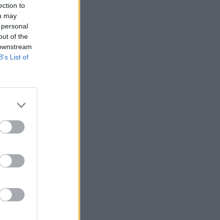
ection to
ou may
 personal
out of the
 downstream
B’s List of