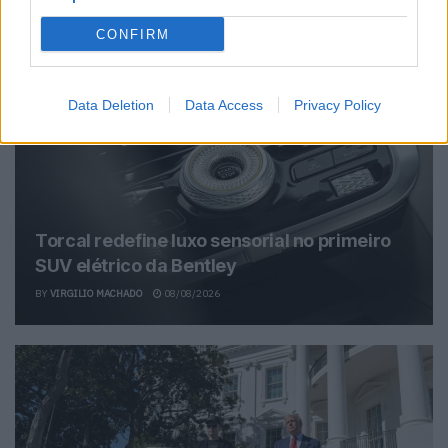
CONFIRM
Related Posts
Data Deletion
Data Access
Privacy Policy
Torcal redefine luxo sensorial no primeiro
SUV elétrico da Bentley
BY
VIRGILIO MACHADO
08/08/2026