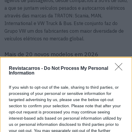
ligeiros de passageiros, desde compactos a SUVs de luxo,
a que se juntam veículos pesados e autocarros elétricos
através das marcas da TRATON: Scania, MAN,
International e VW Truck & Bus. Este conjunto faz do
Grupo VW um dos fabricantes com maior diversidade de
veículos elétricos no mercado global.
Mais de 20 novos modelos em 2026
O Grupo VW continua empenhado na mobilidade elétrica
Revistacarros -
Do Not Process My Personal
e este ano planeia lançar mais de 20 novos modelos,
Information
metade deles totalmente elétricos. Entre os quais,
If you wish to opt-out of the sale, sharing to third parties, or
modelos 100% elétricos destinados ao mercado chinês, o
processing of your personal or sensitive information for
maior do mundo, bem como uma nova Família de Carros
targeted advertising by us, please use the below opt-out
Elétricos Urbanos na Europa, composta por quatro
section to confirm your selection. Please note that after your
modelos compactos 100% elétricos.
opt-out request is processed you may continue seeing
interest-based ads based on personal information utilized by
us or personal information disclosed to third parties prior to
your opt-out. You may separately opt-out of the further