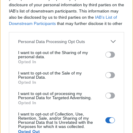
Leia também:
disclosure of your personal information by third parties on the
IAB’s list of downstream participants. This information may
Gotion High-Tech apoiada
also be disclosed by us to third parties on the
IAB’s List of
Downstream Participants
that may further disclose it to other
pela VW acelera projeto de
third parties.
baterias de estado sólido
Personal Data Processing Opt Outs
I want to opt-out of the Sharing of my
personal data.
Tags:
4 milhões
Audi
carros elétricos
CUPRA
Opted In
Elétricos
Grupo VW
Mobilidade elétrica
Oliver Blume
I want to opt-out of the Sale of my
Škoda
VW
Personal Data.
Opted In
I want to opt-out of processing my
Personal Data for Targeted Advertising.
Opted In
I want to opt-out of Collection, Use,
Retention, Sale, and/or Sharing of my
Personal Data that Is Unrelated with the
Virgilio Machado
Purposes for which it was collected.
Opted Out