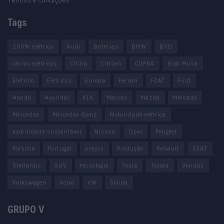
Tags
100% elétrico
Audi
Baterias
BMW
BYD
carros elétricos
China
Citröen
CUPRA
Elon Musk
Elétrico
Elétricos
Europa
Ferrari
FIAT
Ford
Honda
Hyundai
KIA
Marcas
Mazda
Mercado
Mercedes
Mercedes-Benz
Mobilidade elétrica
mobilidade sustentável
Nissan
Opel
Peugeot
Porsche
Portugal
preços
Produção
Renault
SEAT
Stellantis
SUV
tecnologia
Tesla
Toyota
Vendas
Volkswagen
Volvo
VW
Škoda
GRUPO V