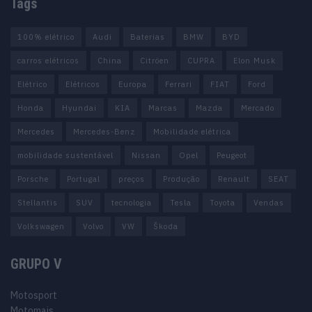
Tags
100% elétrico
Audi
Baterias
BMW
BYD
carros elétricos
China
Citröen
CUPRA
Elon Musk
Elétrico
Elétricos
Europa
Ferrari
FIAT
Ford
Honda
Hyundai
KIA
Marcas
Mazda
Mercado
Mercedes
Mercedes-Benz
Mobilidade elétrica
mobilidade sustentável
Nissan
Opel
Peugeot
Porsche
Portugal
preços
Produção
Renault
SEAT
Stellantis
SUV
tecnologia
Tesla
Toyota
Vendas
Volkswagen
Volvo
VW
Škoda
GRUPO V
Motosport
Motomais