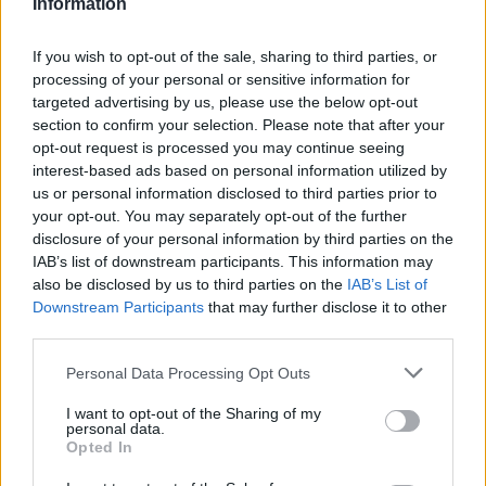
Information
Conduzir no modo Sport não significa abrir mão do
conforto – na verdade é menos rígido que o Golf GTI no
If you wish to opt-out of the sale, sharing to third parties, or
processing of your personal or sensitive information for
geral m, mas a sensação ao volante é igualmente
targeted advertising by us, please use the below opt-out
entusiasmante. Tanto o chassis como o motor garantem
section to confirm your selection. Please note that after your
diversão a rodos quando aparecem curvas e não se vai
opt-out request is processed you may continue seeing
com a família a bordo. A carrinha Octavia RS é bastante
interest-based ads based on personal information utilized by
us or personal information disclosed to third parties prior to
rápida e mais ágil nas mudanças de direção do que
your opt-out. You may separately opt-out of the further
aparenta, porque, apesar das suas dimensões generosas,
disclosure of your personal information by third parties on the
a Škoda conseguiu manter o peso contido nuns razoáveis
IAB’s list of downstream participants. This information may
1.534 kg. Para curiosidade, o Golf GTI pesa 1.454 kg.
also be disclosed by us to third parties on the
IAB’s List of
Downstream Participants
that may further disclose it to other
Em nenhum momento dá a sensação de se estar a
third parties.
conduzir um carro grande, nem mesmo nas curvas mais
Personal Data Processing Opt Outs
fechadas e nas estradas mais sinuosas: a direção é
rápida e não há inércias indesejáveis em nenhum caso; já
I want to opt-out of the Sharing of my
personal data.
agora, trava como deve ser! A única coisa que se pode
Opted In
apontar será um som de escape menos contundente do