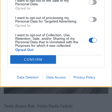
I want to opt-out of the Sale of my
que desejaríamos, embora, por outro lado, mais ruído
Personal Data.
Opted In
podia comprometer o equilíbrio que oferece entre
conforto, versatilidade… e desportividade.
I want to opt-out of processing my
Personal Data for Targeted Advertising.
Opted In
I want to opt-out of Collection, Use,
Retention, Sale, and/or Sharing of my
Personal Data that Is Unrelated with the
Purposes for which it was collected.
Opted Out
CONFIRM
Data Deletion
Data Access
Privacy Policy
Texto Álvaro Ruiz Fotos Paulo Calisto