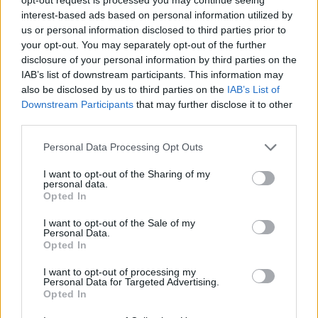
estamos a tornar a condução totalmente elétrica mais
interest-based ads based on personal information utilized by
acessível do que nunca – excelente relação
us or personal information disclosed to third parties prior to
qualidade‑preço, concebido para a vida real e pronto para
your opt-out. You may separately opt-out of the further
receber novos clientes, incluindo aqueles que procuram
disclosure of your personal information by third parties on the
IAB’s list of downstream participants. This information may
algo num nível superior.”
, referiu Klaus Zellmer, CEO da
also be disclosed by us to third parties on the
IAB’s List of
Skoda Auto.
Downstream Participants
that may further disclose it to other
third parties.
Personal Data Processing Opt Outs
Leia também:
I want to opt-out of the Sharing of my
personal data.
Skoda revela mais esboços
Opted In
do Peaq antes da estreia
I want to opt-out of the Sale of my
Personal Data.
Opted In
Tags:
acesso de gama
Elétrico
Epiq
Klaus Zellmer
I want to opt-out of processing my
Modern Solid
Škoda
SUV
Personal Data for Targeted Advertising.
Opted In