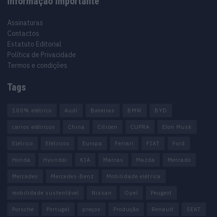
Informação importante
Assinaturas
Contactos
Estatuto Editorial
Política de Privacidade
Termos e condições
Tags
100% elétrico
Audi
Baterias
BMW
BYD
carros elétricos
China
Citröen
CUPRA
Elon Musk
Elétrico
Elétricos
Europa
Ferrari
FIAT
Ford
Honda
Hyundai
KIA
Marcas
Mazda
Mercado
Mercedes
Mercedes-Benz
Mobilidade elétrica
mobilidade sustentável
Nissan
Opel
Peugeot
Porsche
Portugal
preços
Produção
Renault
SEAT