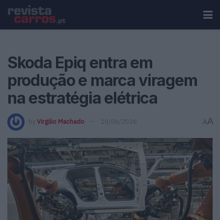
Skoda Epiq entra em
produção e marca viragem
na estratégia elétrica
A
by
Virgilio Machado
10/06/2026
A