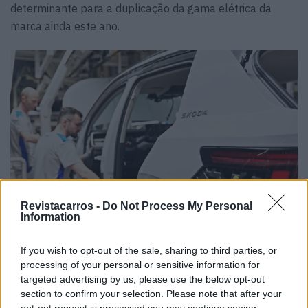
determinante para a duplicação da gama elétrica da
marca ainda este ano.
Revistacarros -
Do Not Process My Personal
Information
If you wish to opt-out of the sale, sharing to third parties, or
processing of your personal or sensitive information for
“O início da produção do novo Skoda Epiq é um momento
targeted advertising by us, please use the below opt-out
histórico. Com o i
mpulso do Brand Group Core por trás,
section to confirm your selection. Please note that after your
opt-out request is processed you may continue seeing