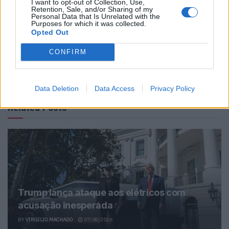
I want to opt-out of Collection, Use,
Retention, Sale, and/or Sharing of my
Personal Data that Is Unrelated with the
Purposes for which it was collected.
Opted Out
CONFIRM
Virgilio Machado
Data Deletion
Data Access
Privacy Policy
Related Posts
Trump lança ataque aos elétricos com
acusação inesperada
BY
VIRGILIO MACHADO
07/08/2026