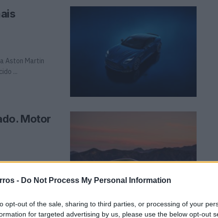
ais
a Aston Martin
do ...
ado. Motor
ão do Vantage, o
rros -
Do Not Process My Personal Information
to opt-out of the sale, sharing to third parties, or processing of your per
formation for targeted advertising by us, please use the below opt-out s