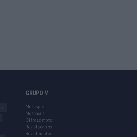
GRUPO V
Motosport
ias
Motomais
Offroad moto
Revistacarros
Revistamotos