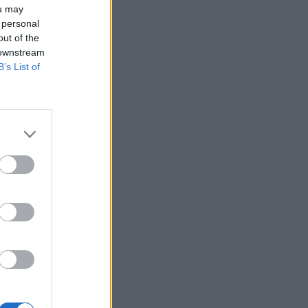
ou may
 personal
out of the
 downstream
B’s List of