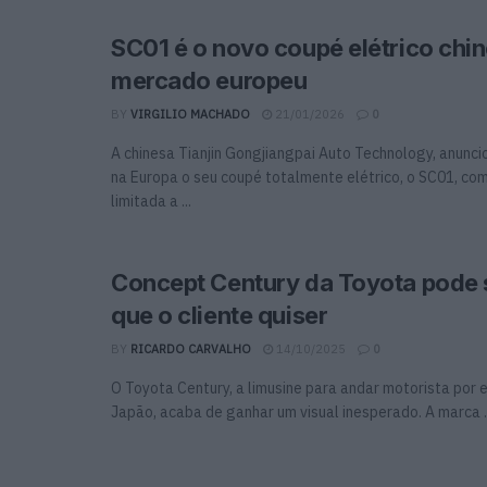
SC01 é o novo coupé elétrico chin
mercado europeu
BY
VIRGILIO MACHADO
21/01/2026
0
A chinesa Tianjin Gongjiangpai Auto Technology, anuncio
na Europa o seu coupé totalmente elétrico, o SC01, c
limitada a ...
Concept Century da Toyota pode 
que o cliente quiser
BY
RICARDO CARVALHO
14/10/2025
0
O Toyota Century, a limusine para andar motorista por 
Japão, acaba de ganhar um visual inesperado. A marca ..