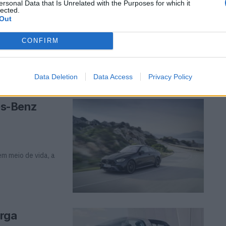
ersonal Data that Is Unrelated with the Purposes for which it
lected.
Out
CONFIRM
o formato
uristas. Os ...
Data Deletion
Data Access
Privacy Policy
es-Benz
m meio de vida, a
arga