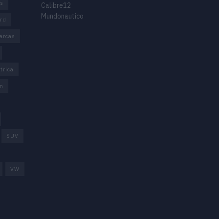
os
Calibre12
Mundonautico
rd
arcas
trica
n
SUV
VW