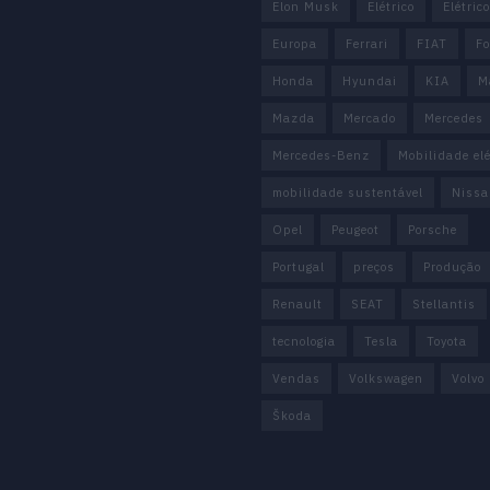
Elon Musk
Elétrico
Elétric
Europa
Ferrari
FIAT
Fo
Honda
Hyundai
KIA
M
Mazda
Mercado
Mercedes
Mercedes-Benz
Mobilidade elé
mobilidade sustentável
Nissa
Opel
Peugeot
Porsche
Portugal
preços
Produção
Renault
SEAT
Stellantis
tecnologia
Tesla
Toyota
Vendas
Volkswagen
Volvo
Škoda