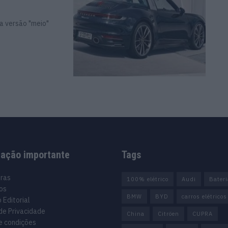
a versão "meio"
mação importante
Tags
uras
100% elétrico
Audi
Bater
os
BMW
BYD
carros elétricos
 Editorial
 de Privacidade
China
Citröen
CUPRA
e condições