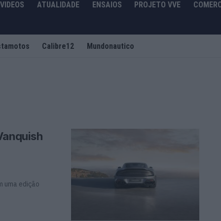
VIDEOS
ATUALIDADE
ENSAIOS
PROJETO VVE
COMERC
stamotos
Calibre12
Mundonautico
Vanquish
om uma edição