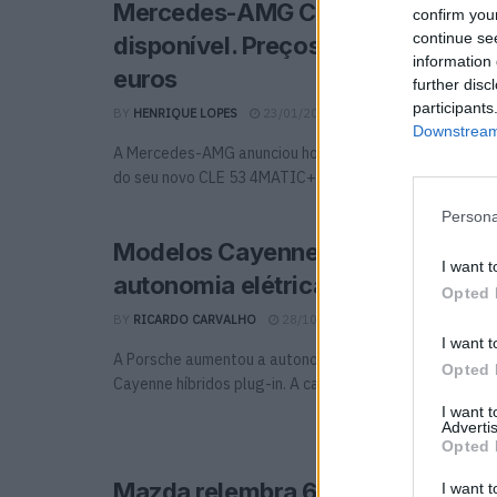
Mercedes-AMG CLE 53 4MATIC+ 
confirm you
continue se
disponível. Preços iniciam-se nos
information 
euros
further disc
participants
BY
HENRIQUE LOPES
23/01/2024
0
Downstream 
A Mercedes-AMG anunciou hoje a abertura das encome
do seu novo CLE 53 4MATIC+ Coupé. O novo coupé ...
Persona
Modelos Cayenne e-Hybrid com 
I want t
autonomia elétrica
Opted 
BY
RICARDO CARVALHO
28/10/2020
0
I want t
A Porsche aumentou a autonomia elétrica de todos os 
Opted 
Cayenne híbridos plug-in. A capacidade bruta da bateria 
I want 
Advertis
Opted 
Mazda relembra 60 anos de coup
I want t