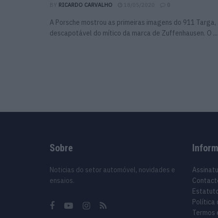
BY
RICARDO CARVALHO
18/05/2020
0
A Porsche mostrou as primeiras imagens do 911 Targa, 
descapotável do mítico da marca de Zuffenhausen. O ...
Sobre
Infor
Noticias do setor automóvel, novidades e
Assinat
ensaios.
Contact
Estatuto
Política
Termos 