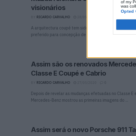
of my P
was col
visionários
Opted 
BY
RICARDO CARVALHO
28/05/2020
0
A arquitectura coupé tem sido, ao longo das décadas, 
preferido para concepção de automóveis elegantes e fut
Assim são os renovados Merced
Classe E Coupé e Cabrio
BY
RICARDO CARVALHO
27/05/2020
0
Depois de revelar as mudanças efetuadas no Classe E e
Mercedes-Benz mostrou as primeiras imagens do ...
Assim será o novo Porsche 911 T