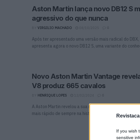
Aston Martin lança novo DB12 S m
agressivo do que nunca
BY
VIRGILIO MACHADO
08/10/2025
0
Após ter apresentado uma versão mais radical do DBX, 
apresenta agora o novo DB12 S, uma variante do conheci
Novo Aston Martin Vantage revel
V8 produz 665 cavalos
BY
HENRIQUE LOPES
12/02/2024
0
A Aston Martin revelou a sua mais recente interpretaç
mais rápido de sempre na história do modelo. ...
Revistaca
If you wish 
sensitive in