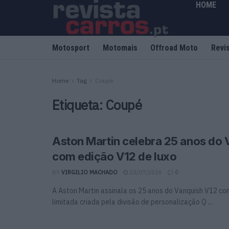
HOME
Motosport
Motomais
Offroad Moto
Revi
Home
Tag
Coupé
Etiqueta:
Coupé
Aston Martin celebra 25 anos do 
com edição V12 de luxo
BY
VIRGILIO MACHADO
22/07/2026
0
A Aston Martin assinala os 25 anos do Vanquish V12 c
limitada criada pela divisão de personalização Q ...