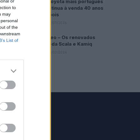
O Toyota mais português
sonal or
continua à venda 40 anos
ection to
depois
ou may
 personal
31/07/2026
out of the
 downstream
Vídeo – Os renovados
B’s List of
Skoda Scala e Kamiq
12/02/2024
GRUPO V
Motosport
ias
Motomais