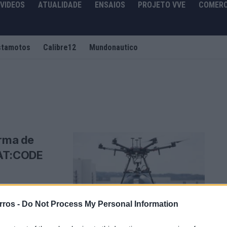
VIDEOS
ATUALIDADE
ENSAIOS
PROJETO VVE
COMERC
stamotos
Calibre12
Mundonautico
orma de
EAT:CODE
software
ade multimodal.
rros -
Do Not Process My Personal Information