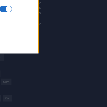
Offroad moto
Revistacarros
Revistamotos
os
Calibre12
Mundonautico
rd
arcas
trica
n
SUV
VW