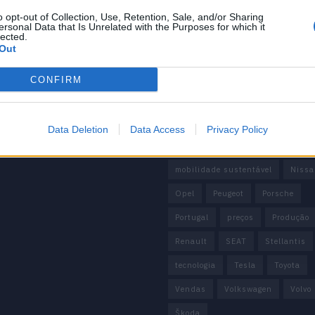
BMW
BYD
carros elétricos
 Editorial
o opt-out of Collection, Use, Retention, Sale, and/or Sharing
 de Privacidade
China
Citröen
CUPRA
ersonal Data that Is Unrelated with the Purposes for which it
lected.
e condições
Out
Elon Musk
Elétrico
Elétric
Europa
Ferrari
FIAT
Fo
CONFIRM
Honda
Hyundai
KIA
M
Mazda
Mercado
Mercedes
Data Deletion
Data Access
Privacy Policy
Mercedes-Benz
Mobilidade elé
mobilidade sustentável
Nissa
Opel
Peugeot
Porsche
Portugal
preços
Produção
Renault
SEAT
Stellantis
tecnologia
Tesla
Toyota
Vendas
Volkswagen
Volvo
Škoda