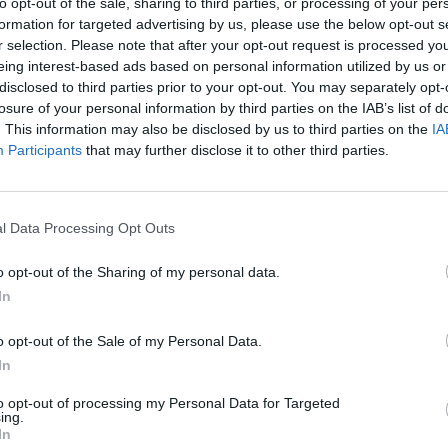
to opt-out of the sale, sharing to third parties, or processing of your per
formation for targeted advertising by us, please use the below opt-out s
ra o seu
r selection. Please note that after your opt-out request is processed y
eing interest-based ads based on personal information utilized by us or
ne” da
disclosed to third parties prior to your opt-out. You may separately opt-
losure of your personal information by third parties on the IAB’s list of
. This information may also be disclosed by us to third parties on the
IA
Participants
that may further disclose it to other third parties.
por mudanças e
l Data Processing Opt Outs
o opt-out of the Sharing of my personal data.
In
o opt-out of the Sale of my Personal Data.
mação importante
Tags
In
to opt-out of processing my Personal Data for Targeted
uras
ing.
100% elétrico
Audi
Bater
In
os