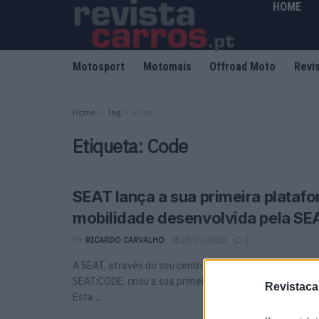
HOME
Motosport
Motomais
Offroad Moto
Revi
Home
Tag
Code
Etiqueta:
Code
SEAT lança a sua primeira plataf
mobilidade desenvolvida pela S
BY
RICARDO CARVALHO
28/10/2020
0
A SEAT, através do seu centro de desenvolvimento de 
SEAT:CODE, criou a sua primeira plataforma de mobilid
Revistaca
Esta ...