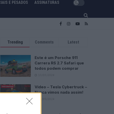
IAIS E PESADOS
ASSINATURAS
Trending
Comments
Latest
Este é um Porsche 911
Carrera RS 2.7 Safari que
todos podem comprar
13/03/2024
Vídeo – Tesla Cybertruck –
Nunca vimos nada assim!
13/05/2024