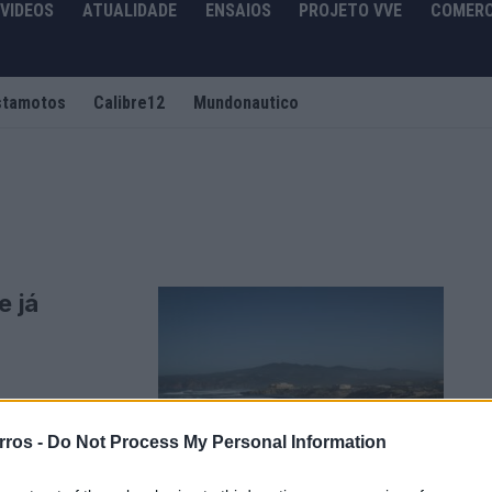
VIDEOS
ATUALIDADE
ENSAIOS
PROJETO VVE
COMERC
stamotos
Calibre12
Mundonautico
e já
da nova versão de
.
rros -
Do Not Process My Personal Information