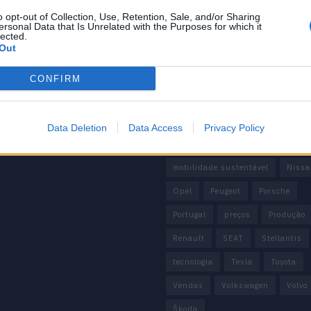
BMW
BYD
carros elétricos
 Editorial
o opt-out of Collection, Use, Retention, Sale, and/or Sharing
 de Privacidade
China
Citröen
CUPRA
ersonal Data that Is Unrelated with the Purposes for which it
lected.
e condições
Out
Elon Musk
Elétrico
Elétric
Europa
Ferrari
FIAT
Fo
CONFIRM
Honda
Hyundai
KIA
M
Mazda
Mercado
Mercedes
Data Deletion
Data Access
Privacy Policy
Mercedes-Benz
Mobilidade elé
mobilidade sustentável
Nissa
Opel
Peugeot
Porsche
Portugal
preços
Produção
Renault
SEAT
Stellantis
tecnologia
Tesla
Toyota
Vendas
Volkswagen
Volvo
Škoda