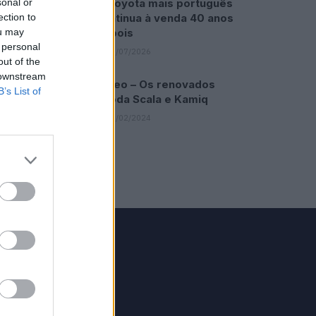
O Toyota mais português
sonal or
continua à venda 40 anos
ection to
depois
ou may
 personal
31/07/2026
out of the
 downstream
Vídeo – Os renovados
B’s List of
Skoda Scala e Kamiq
12/02/2024
GRUPO V
Motosport
ias
Motomais