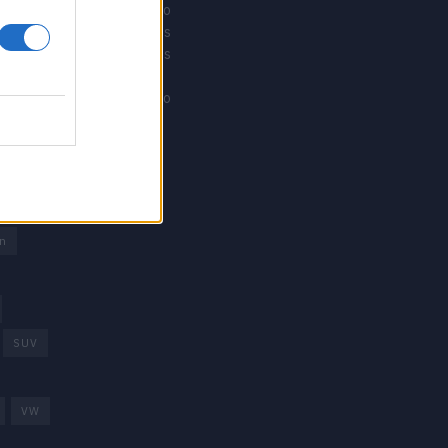
Offroad moto
Revistacarros
Revistamotos
os
Calibre12
Mundonautico
rd
arcas
trica
n
SUV
VW