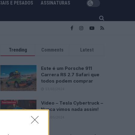
IAIS E PESADOS
ASSINATURAS
Trending
Comments
Latest
Este é um Porsche 911
Carrera RS 2.7 Safari que
todos podem comprar
13/03/2024
Vídeo – Tesla Cybertruck –
Nunca vimos nada assim!
13/05/2024