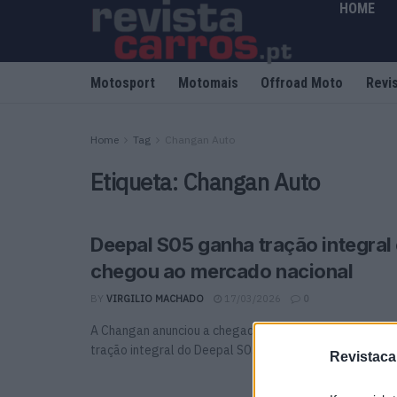
HOME
Motosport
Motomais
Offroad Moto
Revi
Home
Tag
Changan Auto
Etiqueta:
Changan Auto
Deepal S05 ganha tração integral 
chegou ao mercado nacional
BY
VIRGILIO MACHADO
17/03/2026
0
A Changan anunciou a chegada ao mercado português 
tração integral do Deepal S05, reforçando a presença ..
Revistaca