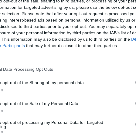
to opt-out of the sale, sharing to third parties, or processing of your per
formation for targeted advertising by us, please use the below opt-out s
ma gama
r selection. Please note that after your opt-out request is processed y
eing interest-based ads based on personal information utilized by us or
disclosed to third parties prior to your opt-out. You may separately opt-
losure of your personal information by third parties on the IAB’s list of
. This information may also be disclosed by us to third parties on the
IA
rcial na Europa
Participants
that may further disclose it to other third parties.
..
l Data Processing Opt Outs
o opt-out of the Sharing of my personal data.
In
o opt-out of the Sale of my Personal Data.
mação importante
Tags
In
to opt-out of processing my Personal Data for Targeted
uras
ing.
100% elétrico
Audi
Bater
In
os