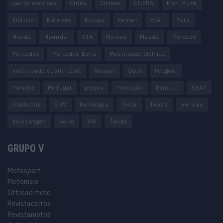
carros elétricos
China
Citröen
CUPRA
Elon Musk
Elétrico
Elétricos
Europa
Ferrari
FIAT
Ford
Honda
Hyundai
KIA
Marcas
Mazda
Mercado
Mercedes
Mercedes-Benz
Mobilidade elétrica
mobilidade sustentável
Nissan
Opel
Peugeot
Porsche
Portugal
preços
Produção
Renault
SEAT
Stellantis
SUV
tecnologia
Tesla
Toyota
Vendas
Volkswagen
Volvo
VW
Škoda
GRUPO V
Motosport
Motomais
Offroad moto
Revistacarros
Revistamotos