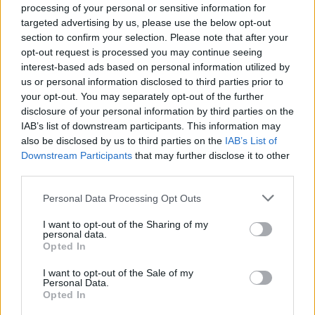
processing of your personal or sensitive information for
targeted advertising by us, please use the below opt-out
Este é um Porsche 911 Carrera RS 2.7 Safari
section to confirm your selection. Please note that after your
que todos podem comprar
opt-out request is processed you may continue seeing
13/03/2024
interest-based ads based on personal information utilized by
us or personal information disclosed to third parties prior to
Vídeo – Tesla Cybertruck – Nunca vimos
your opt-out. You may separately opt-out of the further
nada assim!
disclosure of your personal information by third parties on the
13/05/2024
IAB’s list of downstream participants. This information may
also be disclosed by us to third parties on the
IAB’s List of
O Toyota mais português continua à venda
Downstream Participants
that may further disclose it to other
40 anos depois
third parties.
31/07/2026
Personal Data Processing Opt Outs
Vídeo – Os renovados Skoda Scala e Kamiq
I want to opt-out of the Sharing of my
12/02/2024
personal data.
Opted In
I want to opt-out of the Sale of my
Personal Data.
Opted In