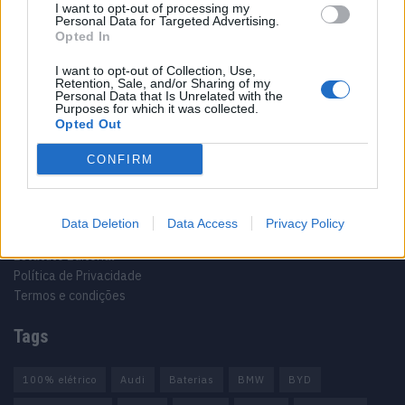
I want to opt-out of processing my
Personal Data for Targeted Advertising.
Sobre
Opted In
I want to opt-out of Collection, Use,
Noticias do setor automóvel, novidades e ensaios.
Retention, Sale, and/or Sharing of my
Personal Data that Is Unrelated with the
Purposes for which it was collected.
Opted Out
CONFIRM
Informação importante
Assinaturas
Data Deletion
Data Access
Privacy Policy
Contactos
Estatuto Editorial
Política de Privacidade
Termos e condições
Tags
100% elétrico
Audi
Baterias
BMW
BYD