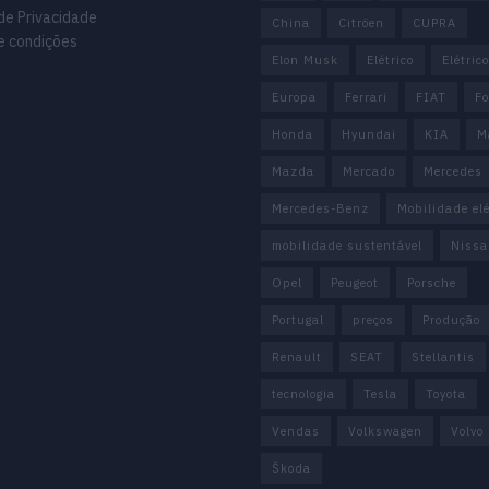
 de Privacidade
China
Citröen
CUPRA
e condições
Elon Musk
Elétrico
Elétric
Europa
Ferrari
FIAT
Fo
Honda
Hyundai
KIA
M
Mazda
Mercado
Mercedes
Mercedes-Benz
Mobilidade elé
mobilidade sustentável
Nissa
Opel
Peugeot
Porsche
Portugal
preços
Produção
Renault
SEAT
Stellantis
tecnologia
Tesla
Toyota
Vendas
Volkswagen
Volvo
Škoda