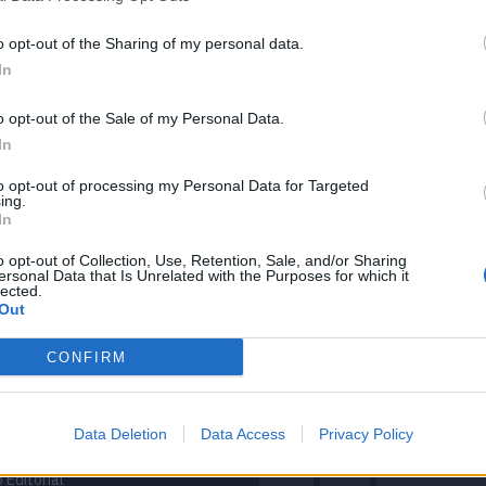
 ter caixa
o opt-out of the Sharing of my personal data.
In
o opt-out of the Sale of my Personal Data.
 boxer de seis
In
to opt-out of processing my Personal Data for Targeted
ing.
In
o opt-out of Collection, Use, Retention, Sale, and/or Sharing
ersonal Data that Is Unrelated with the Purposes for which it
lected.
Out
CONFIRM
mação importante
Tags
uras
Data Deletion
Data Access
Privacy Policy
100% elétrico
Audi
Bater
os
BMW
BYD
carros elétricos
 Editorial