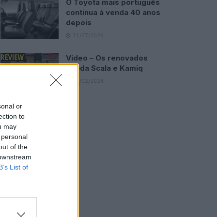
O Toyota mais português
continua à venda 40 anos
depois
31/07/2026
Vídeo – Os renovados
Skoda Scala e Kamiq
12/02/2024
sonal or
ection to
ou may
 personal
out of the
 downstream
B’s List of