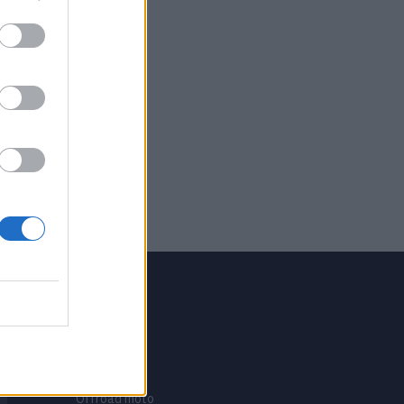
GRUPO V
Motosport
ias
Motomais
Offroad moto