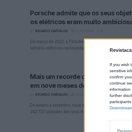
Porsche admite que os seus objet
os elétricos eram muito ambicios
BY
RICARDO CARVALHO
23/07/2024
0
Em março de 2022, a Porsche estabeleceu um objetivo 
veículos elétricos representarem mais de 80 por cento ..
Revistaca
If you wish 
sensitive in
Mais um recorde de vendas para 
confirm you
continue se
em nove meses de 2023
information 
BY
RICARDO CARVALHO
23/10/2023
0
further disc
participants
De janeiro a setembro, nove meses, a Porsche vendeu 
Downstream 
242 722 unidades dos seus modelos, o ...
Persona