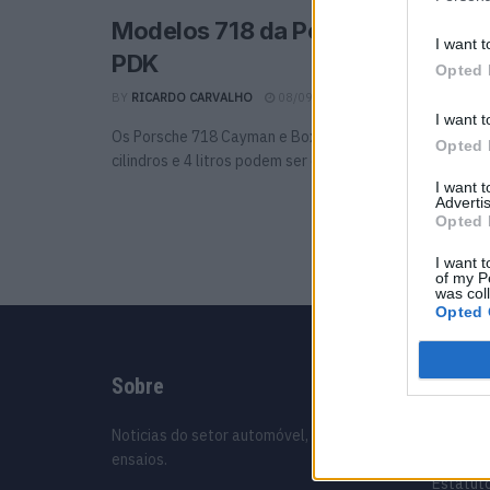
Modelos 718 da Porsche já podem
I want t
PDK
Opted 
BY
RICARDO CARVALHO
08/09/2020
0
I want t
Os Porsche 718 Cayman e Boxster equipados com motor
Opted 
cilindros e 4 litros podem ser encomendados com ...
I want 
Advertis
Opted 
I want t
of my P
was col
Opted 
Sobre
Infor
Noticias do setor automóvel, novidades e
Assinat
ensaios.
Contact
Estatuto