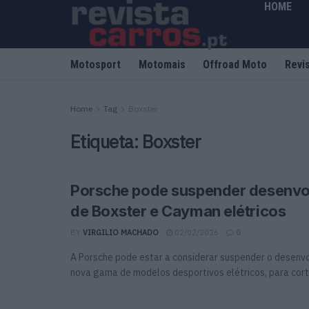
HOME
Motosport
Motomais
Offroad Moto
Revi
Home
Tag
Boxster
Etiqueta:
Boxster
Porsche pode suspender desenvo
de Boxster e Cayman elétricos
BY
VIRGILIO MACHADO
02/02/2026
0
A Porsche pode estar a considerar suspender o desenv
nova gama de modelos desportivos elétricos, para cortar