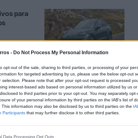
ivos para
os
ousado para os
.
rros -
Do Not Process My Personal Information
to opt-out of the sale, sharing to third parties, or processing of your per
formation for targeted advertising by us, please use the below opt-out s
a Porsche
r selection. Please note that after your opt-out request is processed y
eing interest-based ads based on personal information utilized by us or
disclosed to third parties prior to your opt-out. You may separately opt-
losure of your personal information by third parties on the IAB’s list of
. This information may also be disclosed by us to third parties on the
IA
em todo o mundo
Participants
that may further disclose it to other third parties.
l Data Processing Opt Outs