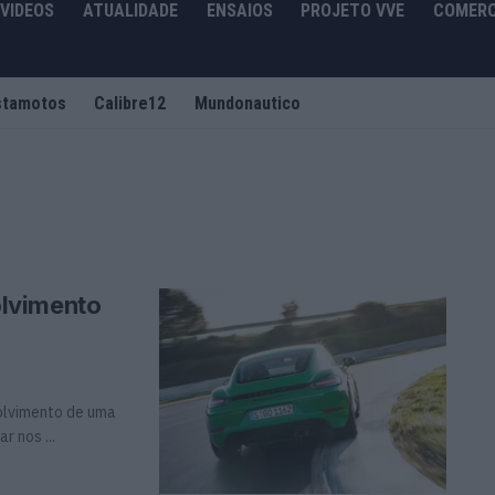
VIDEOS
ATUALIDADE
ENSAIOS
PROJETO VVE
COMERC
stamotos
Calibre12
Mundonautico
lvimento
olvimento de uma
 nos ...