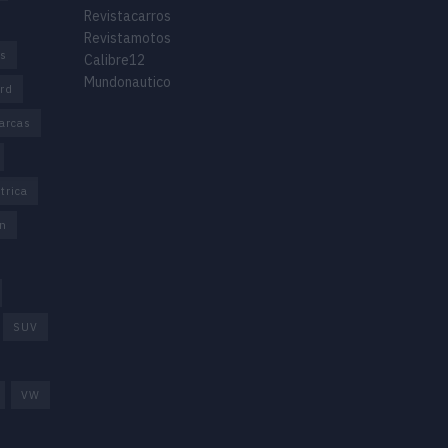
Revistacarros
Revistamotos
os
Calibre12
Mundonautico
rd
arcas
trica
n
SUV
VW