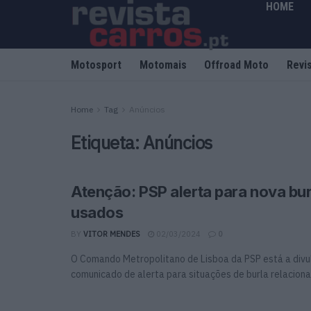
HOME
Motosport
Motomais
Offroad Moto
Revi
Home
Tag
Anúncios
Etiqueta:
Anúncios
Atenção: PSP alerta para nova bu
usados
BY
VITOR MENDES
02/03/2024
0
O Comando Metropolitano de Lisboa da PSP está a divu
comunicado de alerta para situações de burla relaciona