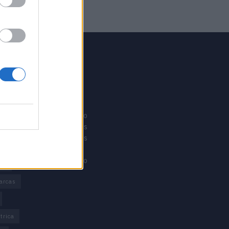
GRUPO V
Motosport
ias
Motomais
Offroad moto
Revistacarros
Revistamotos
os
Calibre12
Mundonautico
rd
arcas
trica