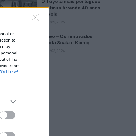
O Toyota mais português
continua à venda 40 anos
depois
31/07/2026
sonal or
Vídeo – Os renovados
ection to
Skoda Scala e Kamiq
ou may
12/02/2024
 personal
out of the
 downstream
B’s List of