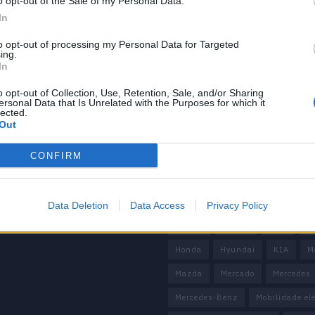
o opt-out of the Sale of my Personal Data.
In
to opt-out of processing my Personal Data for Targeted
ing.
In
o opt-out of Collection, Use, Retention, Sale, and/or Sharing
mação importante
Tags
ersonal Data that Is Unrelated with the Purposes for which it
lected.
Out
uras
100% elétrico
Audi
Bater
os
BMW
BYD
carros elétricos
CONFIRM
 Editorial
 de Privacidade
China
Citröen
CUPRA
e condições
Elon Musk
Elétrico
Elétric
Data Deletion
Data Access
Privacy Policy
Europa
Ferrari
FIAT
Fo
Honda
Hyundai
KIA
M
Mazda
Mercado
Mercedes
Mercedes-Benz
Mobilidade elé