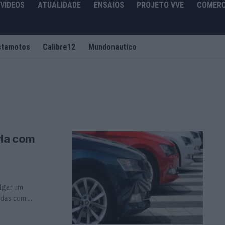
VIDEOS
ATUALIDADE
ENSAIOS
PROJETO VVE
COMERC
stamotos
Calibre12
Mundonautico
rla com
lgar um
das com ...