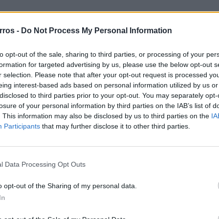
! (Video)
rros -
Do Not Process My Personal Information
la agência de
to opt-out of the sale, sharing to third parties, or processing of your per
formation for targeted advertising by us, please use the below opt-out s
r selection. Please note that after your opt-out request is processed y
eing interest-based ads based on personal information utilized by us or
disclosed to third parties prior to your opt-out. You may separately opt-
losure of your personal information by third parties on the IAB’s list of
. This information may also be disclosed by us to third parties on the
IA
18 anos…
Participants
that may further disclose it to other third parties.
l Data Processing Opt Outs
en on Vimeo. Em
o opt-out of the Sharing of my personal data.
In