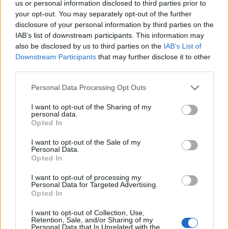
us or personal information disclosed to third parties prior to
your opt-out. You may separately opt-out of the further
Ricardo Carvalho
disclosure of your personal information by third parties on the
IAB’s list of downstream participants. This information may
also be disclosed by us to third parties on the
IAB’s List of
Downstream Participants
that may further disclose it to other
third parties.
Related Posts
Personal Data Processing Opt Outs
I want to opt-out of the Sharing of my
personal data.
Opted In
I want to opt-out of the Sale of my
Personal Data.
Nissan prepara mudança histórica no
Opted In
design
I want to opt-out of processing my
BY
VIRGILIO MACHADO
05/08/2026
Personal Data for Targeted Advertising.
Opted In
I want to opt-out of Collection, Use,
Retention, Sale, and/or Sharing of my
Personal Data that Is Unrelated with the