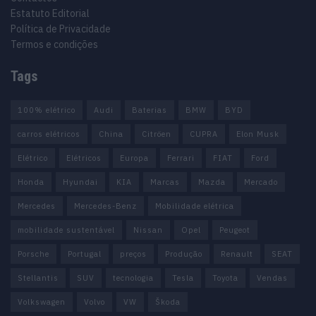
Estatuto Editorial
Política de Privacidade
Termos e condições
Tags
100% elétrico
Audi
Baterias
BMW
BYD
carros elétricos
China
Citröen
CUPRA
Elon Musk
Elétrico
Elétricos
Europa
Ferrari
FIAT
Ford
Honda
Hyundai
KIA
Marcas
Mazda
Mercado
Mercedes
Mercedes-Benz
Mobilidade elétrica
mobilidade sustentável
Nissan
Opel
Peugeot
Porsche
Portugal
preços
Produção
Renault
SEAT
Stellantis
SUV
tecnologia
Tesla
Toyota
Vendas
Volkswagen
Volvo
VW
Škoda