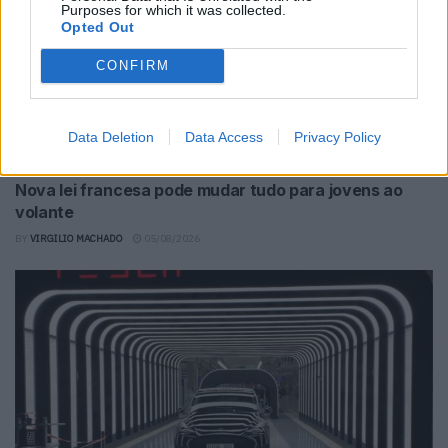
Purposes for which it was collected.
Opted Out
CONFIRM
Data Deletion
Data Access
Privacy Policy
Nova lei francesa pode mudar tudo para jovens ao
volante
BY
VIRGILIO MACHADO
05/08/2026