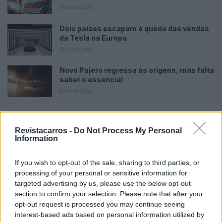
05/08/2026
Dois países escapam à queda das vendas
da Tesla na Europa
05/08/2026
Novo Pajero regressa às origens, mas falta
saber o essencial
05/08/2026
Revistacarros -
Do Not Process My Personal
Information
Tags:
Geely
Volvo ES90
Volvo S90
Zeekr
If you wish to opt-out of the sale, sharing to third parties, or
processing of your personal or sensitive information for
targeted advertising by us, please use the below opt-out
section to confirm your selection. Please note that after your
opt-out request is processed you may continue seeing
interest-based ads based on personal information utilized by