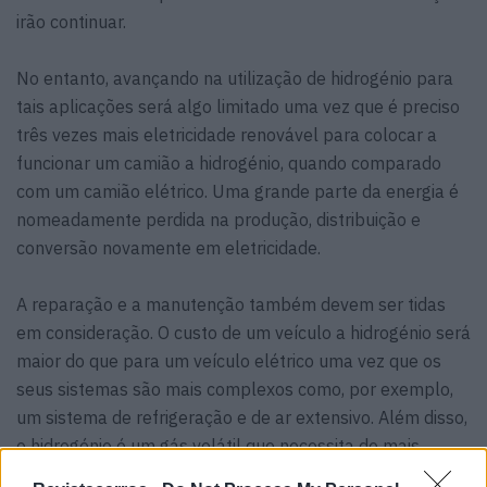
irão continuar.
No entanto, avançando na utilização de hidrogénio para
tais aplicações será algo limitado uma vez que é preciso
três vezes mais eletricidade renovável para colocar a
funcionar um camião a hidrogénio, quando comparado
com um camião elétrico. Uma grande parte da energia é
nomeadamente perdida na produção, distribuição e
conversão novamente em eletricidade.
A reparação e a manutenção também devem ser tidas
em consideração. O custo de um veículo a hidrogénio será
maior do que para um veículo elétrico uma vez que os
seus sistemas são mais complexos como, por exemplo,
um sistema de refrigeração e de ar extensivo. Além disso,
o hidrogénio é um gás volátil que necessita de mais
manutenção para assegurar mais segurança.