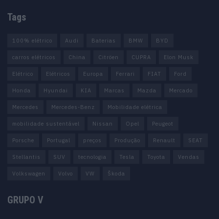
Tags
100% elétrico
Audi
Baterias
BMW
BYD
carros elétricos
China
Citröen
CUPRA
Elon Musk
Elétrico
Elétricos
Europa
Ferrari
FIAT
Ford
Honda
Hyundai
KIA
Marcas
Mazda
Mercado
Mercedes
Mercedes-Benz
Mobilidade elétrica
mobilidade sustentável
Nissan
Opel
Peugeot
Porsche
Portugal
preços
Produção
Renault
SEAT
Stellantis
SUV
tecnologia
Tesla
Toyota
Vendas
Volkswagen
Volvo
VW
Škoda
GRUPO V