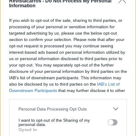
Revistacarros -
Do Not Process My Personal
Information
No entanto, o hidrogénio é um transportador de energia
prometedor; boa forma de armazenar energia em longos
If you wish to opt-out of the sale, sharing to third parties, or
processing of your personal or sensitive information for
ciclos, e irá desempenhar um papel importante na
targeted advertising by us, please use the below opt-out
descarbonização se produzido de uma forma amiga do
section to confirm your selection. Please note that after your
ambiente. A Scania procura adquirir aço livre de fósseis
opt-out request is processed you may continue seeing
para os seus camiões uma vez que o hidrogénio irá
interest-based ads based on personal information utilized by
us or personal information disclosed to third parties prior to
desempenhar um papel importante em várias indústrias.
your opt-out. You may separately opt-out of the further
disclosure of your personal information by third parties on the
A pilha de combustível é um componente importante do
IAB’s list of downstream participants. This information may
sistema de carregamento elétrico. Esta solução é
also be disclosed by us to third parties on the
IAB’s List of
especialmente promissora em áreas com energia
Downstream Participants
that may further disclose it to other
third parties.
renovável abundante e em áreas rurais distantes da rede
elétrica principal.
Personal Data Processing Opt Outs
I want to opt-out of the Sharing of my
personal data.
Opted In