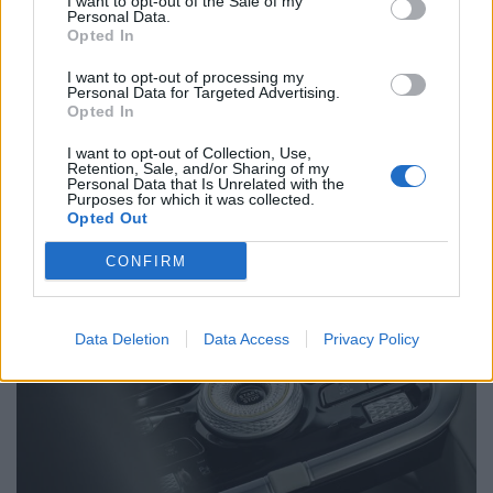
I want to opt-out of the Sale of my
Personal Data.
Related Posts
Opted In
I want to opt-out of processing my
Personal Data for Targeted Advertising.
Opted In
I want to opt-out of Collection, Use,
Retention, Sale, and/or Sharing of my
Personal Data that Is Unrelated with the
Purposes for which it was collected.
NX7 é o novo SUV da Nissan para China e
Opted Out
pode chegar à Europa
CONFIRM
BY
VIRGILIO MACHADO
08/08/2026
Data Deletion
Data Access
Privacy Policy