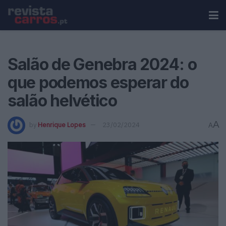
Salão de Genebra 2024: o
que podemos esperar do
salão helvético
A
by
Henrique Lopes
23/02/2024
A