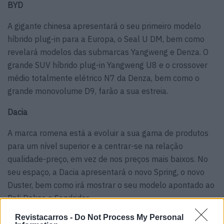
BYD
A gigante chinesa apresentará o seu primeiro modelo
híbrido plug-in para a Europa, o Seal U DM, bem como
revelará modelos das submarcas Yangweng e Denza. O
grande SUV híbrido plug-in Yangweng U8 e o crossover
médio totalmente elétrico N7 da Denza, bem como o
grande monovolume D9, farão a sua estreia.
Dacia
A marca romena está a evoluir a sua gama de produtos
para um nível superior e a centrar-se na relação
qualidade-preço, em vez de nos preços mais baixos. No
seu espaço, a Dacia apresentará o novo Spring, o novo
Duster, bem como irá mostrar o seu modelo apontado ao
Rali Dakar, o Sandrider.
Revistacarros -
Do Not Process My Personal