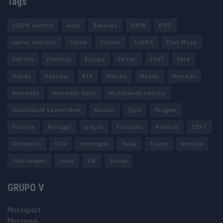
Tags
100% elétrico
Audi
Baterias
BMW
BYD
carros elétricos
China
Citröen
CUPRA
Elon Musk
Elétrico
Elétricos
Europa
Ferrari
FIAT
Ford
Honda
Hyundai
KIA
Marcas
Mazda
Mercado
Mercedes
Mercedes-Benz
Mobilidade elétrica
mobilidade sustentável
Nissan
Opel
Peugeot
Porsche
Portugal
preços
Produção
Renault
SEAT
Stellantis
SUV
tecnologia
Tesla
Toyota
Vendas
Volkswagen
Volvo
VW
Škoda
GRUPO V
Motosport
Motomais