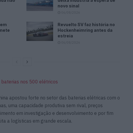
nda não
deixa indústria à espera de
novo sinal
06/08/2026
i em
Revuelto SV faz história no
omete
Hockenheimring antes da
estreia
06/08/2026
 baterias nos 500 elétricos
hina apostou forte no setor das baterias elétricas com o
mas, uma capacidade produtiva sem rival, preços
timento em investigação e desenvolvimento e por fim
ita a logísticas em grande escala.