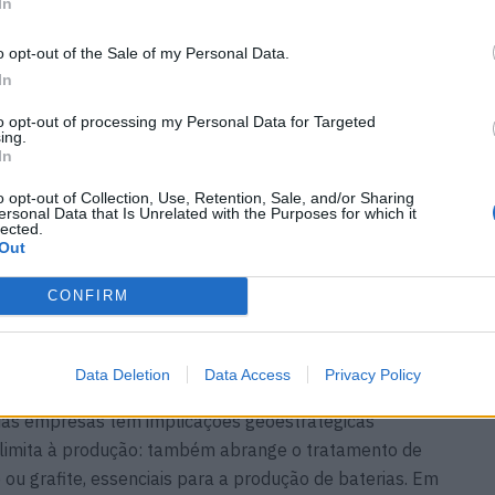
In
o opt-out of the Sale of my Personal Data.
In
to opt-out of processing my Personal Data for Targeted
ing.
In
o opt-out of Collection, Use, Retention, Sale, and/or Sharing
ersonal Data that Is Unrelated with the Purposes for which it
ratégia um pouco diferente, mas igualmente eficaz.
lected.
s seus próprios veículos elétricos, o que lhe permite
Out
esde as matérias-primas até à venda final. A sua
CONFIRM
em células LFP (lítio-
ferrofosfato
), provou ser mais
radoura, embora com menor densidade energética do
nês, cobalto).
Data Deletion
Data Access
Privacy Policy
uas empresas tem implicações geoestratégicas
e limita à produção: também abrange o tratamento de
o ou grafite, essenciais para a produção de baterias. Em