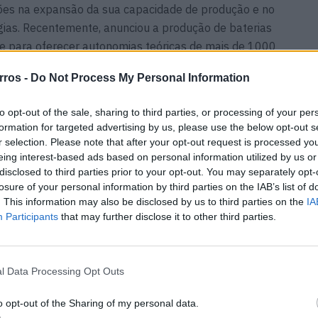
ilhões na expansão da sua capacidade de produção e no
ias. Recentemente, anunciou a produção de baterias
te para oferecer autonomias teóricas de mais de 1000
istemas de baterias de
sódio-ião
, que prometem um
rros -
Do Not Process My Personal Information
 a temperaturas extremas e menor dependência do lítio.
 principais fabricantes internacionais
— incluindo Tesla,
to opt-out of the sale, sharing to third parties, or processing of your per
ite garantir um fluxo constante de encomendas a
formation for targeted advertising by us, please use the below opt-out s
r selection. Please note that after your opt-out request is processed y
eing interest-based ads based on personal information utilized by us or
disclosed to third parties prior to your opt-out. You may separately opt-
losure of your personal information by third parties on the IAB’s list of
. This information may also be disclosed by us to third parties on the
IA
Participants
that may further disclose it to other third parties.
l Data Processing Opt Outs
o opt-out of the Sharing of my personal data.