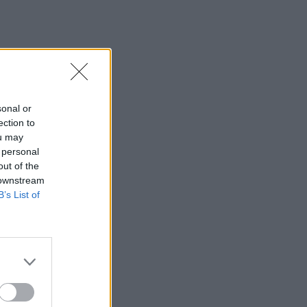
sonal or
ection to
ou may
 personal
out of the
 downstream
B’s List of