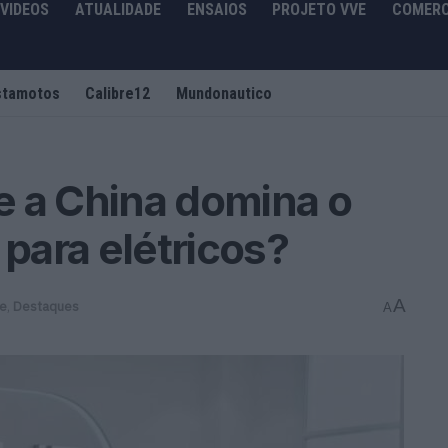
VIDEOS
ATUALIDADE
ENSAIOS
PROJETO VVE
COMERC
stamotos
Calibre12
Mundonautico
e a China domina o
 para elétricos?
A
de
,
Destaques
A