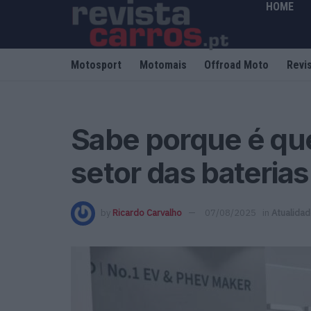
HOME
Motosport
Motomais
Offroad Moto
Revi
Sabe porque é qu
setor das baterias
by
Ricardo Carvalho
07/08/2025
in
Atualida