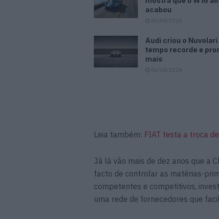
mostra que o W16 ai
acabou
06/08/2026
Audi criou o Nuvolar
tempo recorde e pr
mais
06/08/2026
Leia também:
FIAT testa a troca de
Já lá vão mais de dez anos que a C
facto de controlar as matérias-pri
competentes e competitivos, inves
uma rede de fornecedores que facil