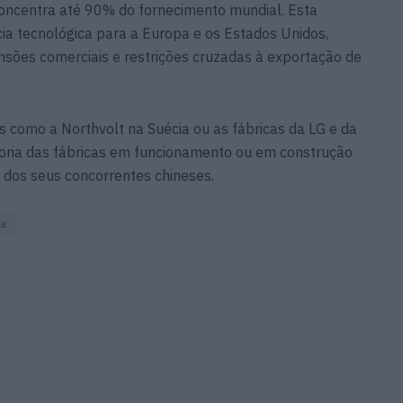
concentra até 90% do fornecimento mundial. Esta
ia tecnológica para a Europa e os Estados Unidos,
sões comerciais e restrições cruzadas à exportação de
es como a
Northvolt
na Suécia ou as fábricas da LG e da
oria das fábricas em funcionamento ou em construção
a dos seus concorrentes chineses.
na