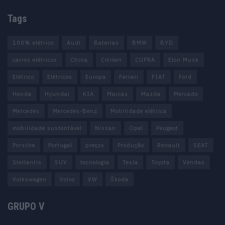
Tags
100% elétrico
Audi
Baterias
BMW
BYD
carros elétricos
China
Citröen
CUPRA
Elon Musk
Elétrico
Elétricos
Europa
Ferrari
FIAT
Ford
Honda
Hyundai
KIA
Marcas
Mazda
Mercado
Mercedes
Mercedes-Benz
Mobilidade elétrica
mobilidade sustentável
Nissan
Opel
Peugeot
Porsche
Portugal
preços
Produção
Renault
SEAT
Stellantis
SUV
tecnologia
Tesla
Toyota
Vendas
Volkswagen
Volvo
VW
Škoda
GRUPO V