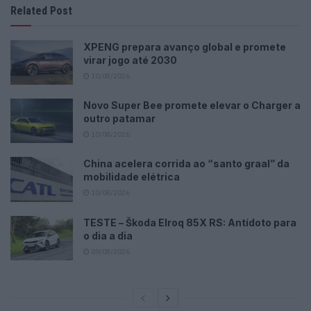
Related Post
XPENG prepara avanço global e promete
virar jogo até 2030
10/08/2026
Novo Super Bee promete elevar o Charger a
outro patamar
10/08/2026
China acelera corrida ao “santo graal” da
mobilidade elétrica
10/08/2026
TESTE – Škoda Elroq 85X RS: Antídoto para
o dia a dia
09/08/2026