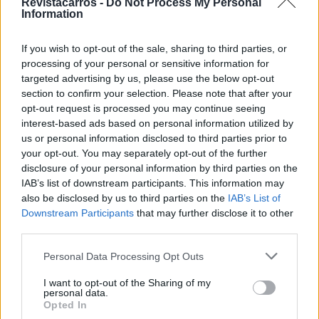
Revistacarros -
Do Not Process My Personal
O Renault 5 Turbo 3E fará a sua estreia numa data
Information
posterior, com um preço de lançamento provisório e
recomendado, de 155.000€ para os primeiros 500
If you wish to opt-out of the sale, sharing to third parties, or
signatários, na rede Renault, de uma reserva de
processing of your personal or sensitive information for
encomenda prioritária na Europa (incluindo o Reino
targeted advertising by us, please use the below opt-out
section to confirm your selection. Please note that after your
Unido), Médio Oriente, Japão e Austrália.
opt-out request is processed you may continue seeing
interest-based ads based on personal information utilized by
A possível fase de personalização está planeada para
us or personal information disclosed to third parties prior to
2026, com as primeiras entregas previstas para 2027.
your opt-out. You may separately opt-out of the further
disclosure of your personal information by third parties on the
Tags:
Renault 5 Turbo 3E
IAB’s list of downstream participants. This information may
also be disclosed by us to third parties on the
IAB’s List of
Downstream Participants
that may further disclose it to other
third parties.
Personal Data Processing Opt Outs
I want to opt-out of the Sharing of my
personal data.
Ricardo Carvalho
Opted In