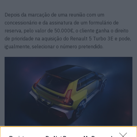
Depois da marcação de uma reunião com um
concessionário e da assinatura de um formulário de
reserva, pelo valor de 50.000€, o cliente ganha o direito
de prioridade na aquisição do Renault 5 Turbo 3E e pode,
igualmente, selecionar o número pretendido.