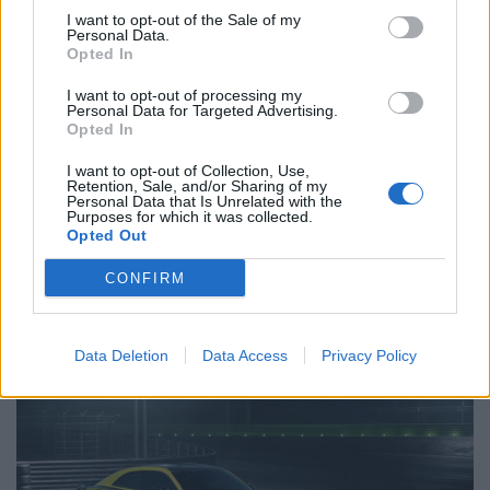
I want to opt-out of the Sale of my
Personal Data.
Opted In
Related Posts
I want to opt-out of processing my
Personal Data for Targeted Advertising.
Opted In
I want to opt-out of Collection, Use,
Retention, Sale, and/or Sharing of my
Personal Data that Is Unrelated with the
Purposes for which it was collected.
Opted Out
XPENG prepara avanço global e promete
CONFIRM
virar jogo até 2030
BY
VIRGILIO MACHADO
10/08/2026
Data Deletion
Data Access
Privacy Policy