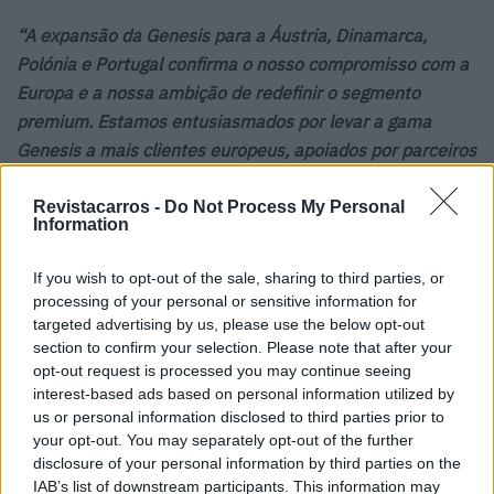
“A expansão da Genesis para a Áustria, Dinamarca,
Polónia e Portugal confirma o nosso compromisso com a
Europa e a nossa ambição de redefinir o segmento
premium. Estamos entusiasmados por levar a gama
Genesis a mais clientes europeus, apoiados por parceiros
de retalho fortes e dedicados. Cada novo mercado
representa uma oportunidade única para nos ligarmos a
Revistacarros -
Do Not Process My Personal
Information
clientes que valorizam a nossa vibrante identidade
coreana, a filosofia de hospitalidade ‘Son‑Nim’ e o nosso
If you wish to opt-out of the sale, sharing to third parties, or
design distintivo”
, refere em comunicado Peter
processing of your personal or sensitive information for
Kronschnabl, Managing Director da Genesis Motor
targeted advertising by us, please use the below opt-out
section to confirm your selection. Please note that after your
Europe.
opt-out request is processed you may continue seeing
interest-based ads based on personal information utilized by
us or personal information disclosed to third parties prior to
your opt-out. You may separately opt-out of the further
Leia também:
disclosure of your personal information by third parties on the
IAB’s list of downstream participants. This information may