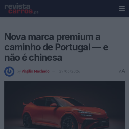
Nova marca premium a
caminho de Portugal — e
não é chinesa
A
by
Virgilio Machado
27/06/2026
A