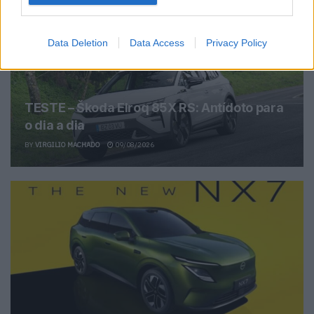
Data Deletion
Data Access
Privacy Policy
TESTE – Škoda Elroq 85X RS: Antídoto para
o dia a dia
BY
VIRGILIO MACHADO
09/08/2026