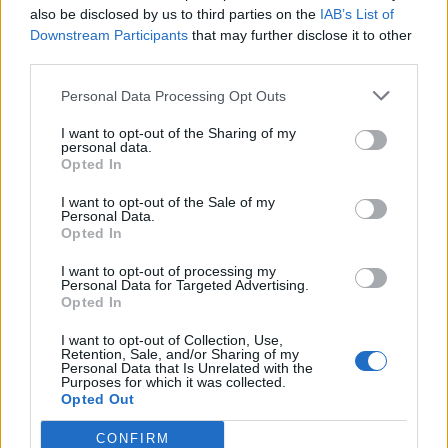
X Skorpio Concept: o todo-
also be disclosed by us to third parties on the
IAB’s List of
Downstream Participants
that may further disclose it to other
o-terreno da Genesis com
third parties.
1.115 cv
Personal Data Processing Opt Outs
I want to opt-out of the Sharing of my
Tags:
Áustria
Dinamarca
Elétricos
Genesis
personal data.
Opted In
Hyundai
Marca premium
Peter Kronschnabl
Polónia
I want to opt-out of the Sale of my
Personal Data.
Opted In
I want to opt-out of processing my
Personal Data for Targeted Advertising.
Opted In
Virgilio Machado
I want to opt-out of Collection, Use,
Retention, Sale, and/or Sharing of my
Personal Data that Is Unrelated with the
Purposes for which it was collected.
Opted Out
Related Posts
CONFIRM