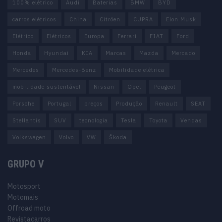
100% elétrico
Audi
Baterias
BMW
BYD
carros elétricos
China
Citröen
CUPRA
Elon Musk
Elétrico
Elétricos
Europa
Ferrari
FIAT
Ford
Honda
Hyundai
KIA
Marcas
Mazda
Mercado
Mercedes
Mercedes-Benz
Mobilidade elétrica
mobilidade sustentável
Nissan
Opel
Peugeot
Porsche
Portugal
preços
Produção
Renault
SEAT
Stellantis
SUV
tecnologia
Tesla
Toyota
Vendas
Volkswagen
Volvo
VW
Škoda
GRUPO V
Motosport
Motomais
Offroad moto
Revistacarros