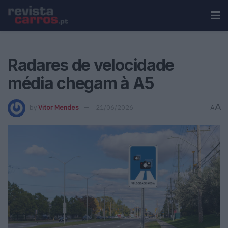
Radares de velocidade
média chegam à A5
A
by
Vitor Mendes
21/06/2026
A