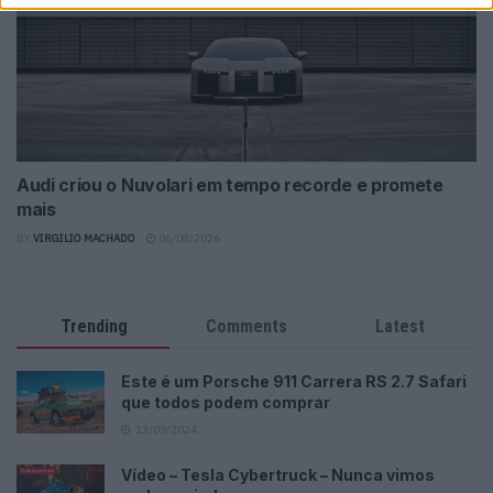
Audi criou o Nuvolari em tempo recorde e promete
mais
BY
VIRGILIO MACHADO
06/08/2026
Trending
Comments
Latest
Este é um Porsche 911 Carrera RS 2.7 Safari
que todos podem comprar
13/03/2024
Vídeo – Tesla Cybertruck – Nunca vimos