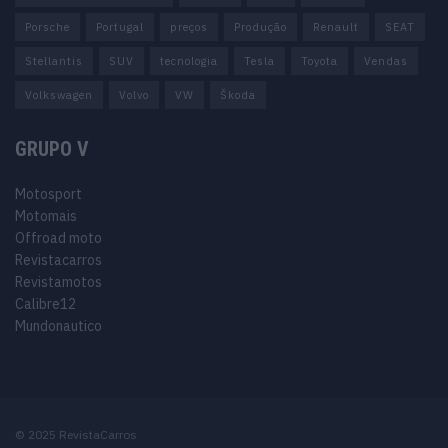
Porsche
Portugal
preços
Produção
Renault
SEAT
Stellantis
SUV
tecnologia
Tesla
Toyota
Vendas
Volkswagen
Volvo
VW
Škoda
GRUPO V
Motosport
Motomais
Offroad moto
Revistacarros
Revistamotos
Calibre12
Mundonautico
© 2025 RevistaCarros