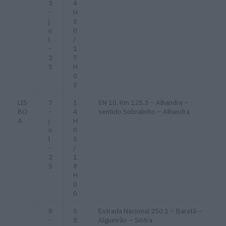
3
4
-
H
j
0
u
0
l
/
-
1
2
7
5
H
0
0
LIS
7
1
EN 10, Km 125.3 – Alhandra –
BO
-
4
sentido Sobralinho – Alhandra
A
j
H
u
0
l
0
-
/
2
1
5
8
H
0
0
8
0
Estrada Nacional 250.1 – Baratã –
-
8
Algueirão – Sintra