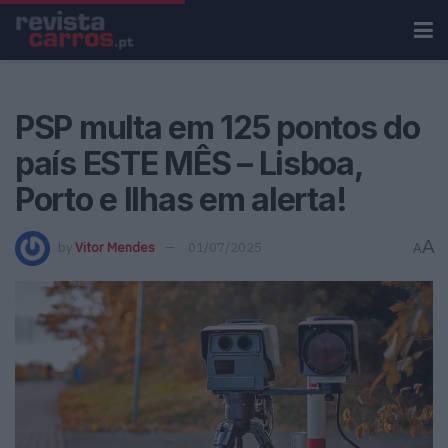
PSP multa em 125 pontos do
país ESTE MÊS – Lisboa,
Porto e Ilhas em alerta!
A
by
Vitor Mendes
01/07/2025
A