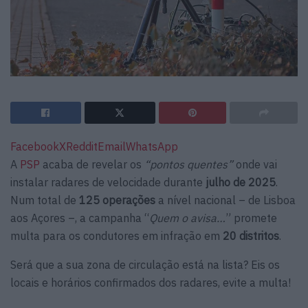
Facebook
X
Reddit
Email
WhatsApp
A
PSP
acaba de revelar os
“pontos quentes”
onde vai
instalar radares de velocidade durante
julho de 2025
.
Num total de
125 operações
a nível nacional – de Lisboa
aos Açores –, a campanha “
Quem o avisa…
” promete
multa para os condutores em infração em
20 distritos
.
Será que a sua zona de circulação está na lista? Eis os
locais e horários confirmados dos radares, evite a multa!