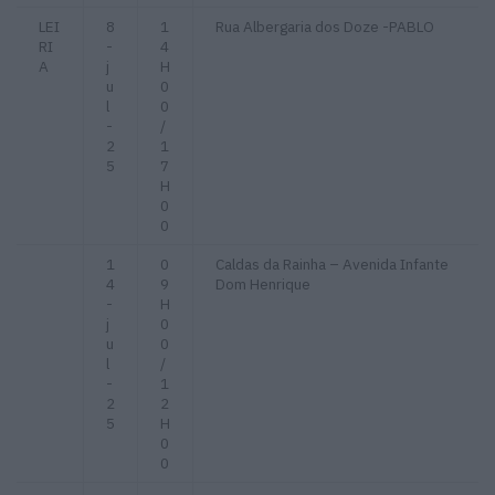
LEI
8
1
Rua Albergaria dos Doze -PABLO
RI
-
4
A
j
H
u
0
l
0
-
/
2
1
5
7
H
0
0
1
0
Caldas da Rainha – Avenida Infante
4
9
Dom Henrique
-
H
j
0
u
0
l
/
-
1
2
2
5
H
0
0