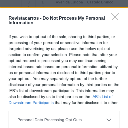
3
1
Avenida Europa – Castelo Branco
1
0
-
H
j
0
Revistacarros -
Do Not Process My Personal
u
0
Information
l
/
-
1
If you wish to opt-out of the sale, sharing to third parties, or
2
2
processing of your personal or sensitive information for
5
H
0
targeted advertising by us, please use the below opt-out
0
section to confirm your selection. Please note that after your
opt-out request is processed you may continue seeing
CO
3
0
Via Augusto Vaz Serra – Coimbra
interest-based ads based on personal information utilized by
IM
-
9
us or personal information disclosed to third parties prior to
BR
j
H
your opt-out. You may separately opt-out of the further
A
u
0
l
0
disclosure of your personal information by third parties on the
-
/
IAB’s list of downstream participants. This information may
2
1
also be disclosed by us to third parties on the
IAB’s List of
5
2
Downstream Participants
that may further disclose it to other
H
third parties.
0
0
Personal Data Processing Opt Outs
1
0
Estrada da Guarda Inglesa –