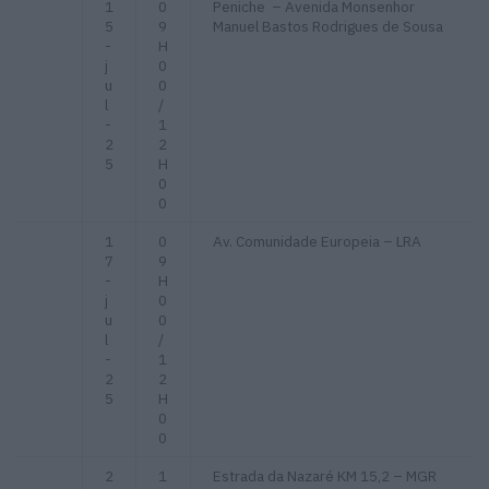
1
0
Peniche – Avenida Monsenhor
5
9
Manuel Bastos Rodrigues de Sousa
-
H
j
0
u
0
l
/
-
1
2
2
5
H
0
0
1
0
Av. Comunidade Europeia – LRA
7
9
-
H
j
0
u
0
l
/
-
1
2
2
5
H
0
0
2
1
Estrada da Nazaré KM 15,2 – MGR