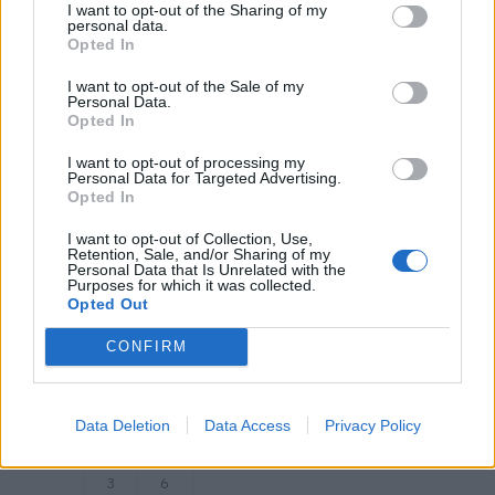
5
9
Coimbra
I want to opt-out of the Sharing of my
personal data.
-
H
Opted In
j
0
u
0
I want to opt-out of the Sale of my
l
/
Personal Data.
-
1
Opted In
2
3
5
H
I want to opt-out of processing my
0
Personal Data for Targeted Advertising.
0
Opted In
1
0
Av. Francisco Sá Carneiro – Figueira
I want to opt-out of Collection, Use,
7
9
da Foz
Retention, Sale, and/or Sharing of my
-
H
Personal Data that Is Unrelated with the
j
3
Purposes for which it was collected.
Opted Out
u
0
l
-
-
1
CONFIRM
2
2
5
H
3
0
Data Deletion
Data Access
Privacy Policy
2
1
Banhos Secos – Coimbra
3
6