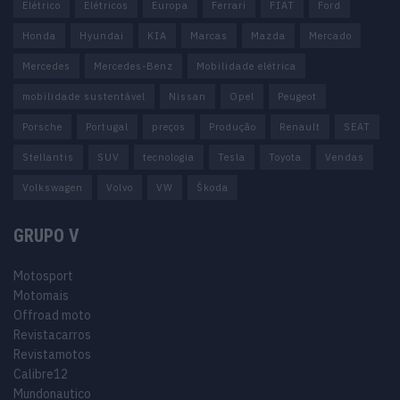
Elétrico
Elétricos
Europa
Ferrari
FIAT
Ford
Honda
Hyundai
KIA
Marcas
Mazda
Mercado
Mercedes
Mercedes-Benz
Mobilidade elétrica
mobilidade sustentável
Nissan
Opel
Peugeot
Porsche
Portugal
preços
Produção
Renault
SEAT
Stellantis
SUV
tecnologia
Tesla
Toyota
Vendas
Volkswagen
Volvo
VW
Škoda
GRUPO V
Motosport
Motomais
Offroad moto
Revistacarros
Revistamotos
Calibre12
Mundonautico