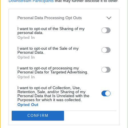
Downstream Participants
that may further disclose it to other
third parties.
Personal Data Processing Opt Outs
Os carros desistiram dos leitores de CD,
I want to opt-out of the Sharing of my
mas esta marca japonesa ainda cobra por
personal data.
Opted In
eles
BY
VITOR MENDES
10/08/2026
I want to opt-out of the Sale of my
Personal Data.
Opted In
I want to opt-out of processing my
Personal Data for Targeted Advertising.
Opted In
I want to opt-out of Collection, Use,
Retention, Sale, and/or Sharing of my
Personal Data that Is Unrelated with the
Purposes for which it was collected.
Opted Out
CONFIRM
A China também tem o seu Ferrari Purosangue e