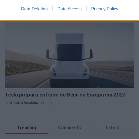
custa menos de 40.000 €
Data Deletion
Data Access
Privacy Policy
BY
VITOR MENDES
10/08/2026
Tesla prepara entrada do Semi na Europa em 2027
BY
VIRGILIO MACHADO
10/08/2026
Trending
Comments
Latest