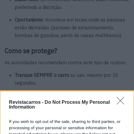
preferindo a discrição.
Oportunismo
: Acontece em locais onde as pessoas
estão distraídas (parques de estacionamento,
bombas de gasolina, perto de caixas multibanco).
Como se protege?
As autoridades recomendam contra este tipo de roubos:
Tranque SEMPRE o carro
ao sair, mesmo por 30
segundos.
Ignore abordagens suspeitas
perto do veículo
Revistacarros -
Do Not Process My Personal
(responda de dentro, com vidros fechados).
Information
NUNCA deixe objetos à vista
(guarde tudo no porta-
If you wish to opt-out of the sale, sharing to third parties, or
bagagens
antes
de chegar ao destino).
processing of your personal or sensitive information for