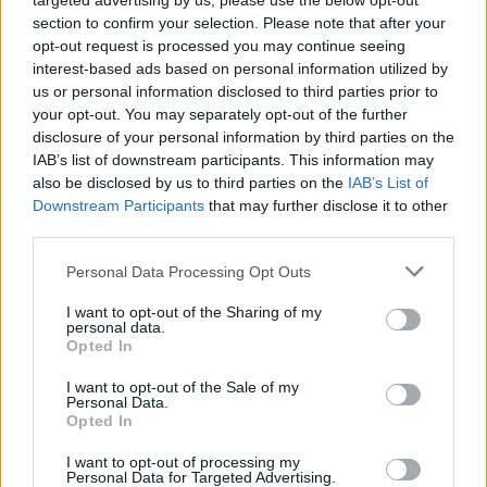
targeted advertising by us, please use the below opt-out
Desconfie de “avisos” repentinos
sobre problemas
section to confirm your selection. Please note that after your
no carro.
opt-out request is processed you may continue seeing
interest-based ads based on personal information utilized by
Veja como atuava uma rede semana desmantelada esta
us or personal information disclosed to third parties prior to
your opt-out. You may separately opt-out of the further
semana em Espanha:
disclosure of your personal information by third parties on the
IAB’s list of downstream participants. This information may
also be disclosed by us to third parties on the
IAB’s List of
Downstream Participants
that may further disclose it to other
third parties.
Personal Data Processing Opt Outs
I want to opt-out of the Sharing of my
personal data.
Opted In
I want to opt-out of the Sale of my
Personal Data.
Opted In
Leia ainda:
São 22 McLaren em estado novo. Valem 60
I want to opt-out of processing my
milhões de euros
Personal Data for Targeted Advertising.