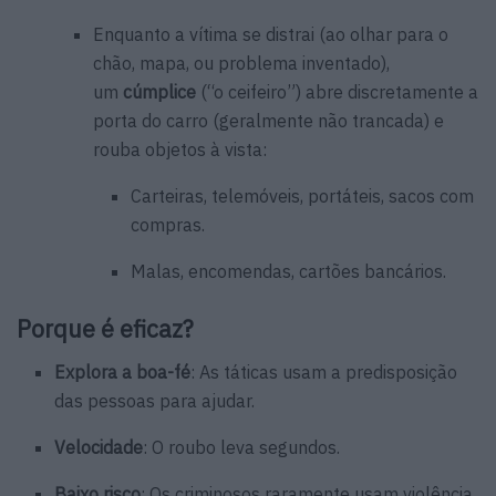
Enquanto a vítima se distrai (ao olhar para o
chão, mapa, ou problema inventado),
um
cúmplice
(“o ceifeiro”) abre discretamente a
porta do carro (geralmente não trancada) e
rouba objetos à vista:
Carteiras, telemóveis, portáteis, sacos com
compras.
Malas, encomendas, cartões bancários.
Porque é eficaz?
Explora a boa-fé
: As táticas usam a predisposição
das pessoas para ajudar.
Velocidade
: O roubo leva segundos.
Baixo risco
: Os criminosos raramente usam violência,