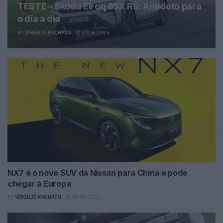
TESTE – Škoda Elroq 85X RS: Antídoto para
o dia a dia
BY
VIRGILIO MACHADO
09/08/2026
NX7 é o novo SUV da Nissan para China e pode
chegar à Europa
BY
VIRGILIO MACHADO
08/08/2026