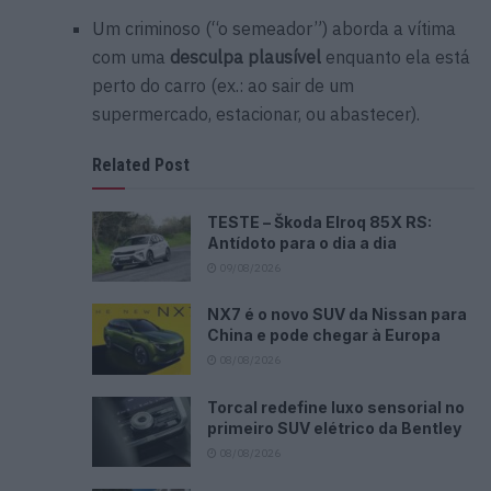
Um criminoso (“o semeador”) aborda a vítima
com uma
desculpa plausível
enquanto ela está
perto do carro (ex.: ao sair de um
supermercado, estacionar, ou abastecer).
Related Post
TESTE – Škoda Elroq 85X RS:
Antídoto para o dia a dia
09/08/2026
NX7 é o novo SUV da Nissan para
China e pode chegar à Europa
08/08/2026
Torcal redefine luxo sensorial no
primeiro SUV elétrico da Bentley
08/08/2026