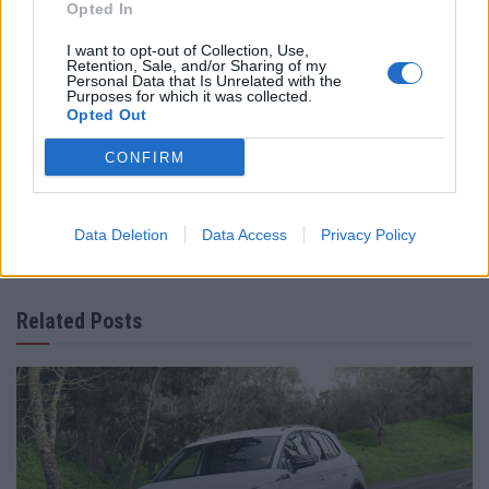
Opted In
Tags:
GNR
PSP
segurança rodoviária
I want to opt-out of Collection, Use,
Retention, Sale, and/or Sharing of my
Personal Data that Is Unrelated with the
Purposes for which it was collected.
Opted Out
CONFIRM
Vitor Mendes
Data Deletion
Data Access
Privacy Policy
Related Posts