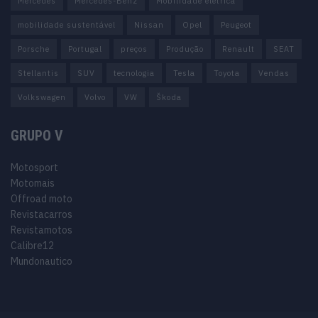
Mercedes
Mercedes-Benz
Mobilidade elétrica
mobilidade sustentável
Nissan
Opel
Peugeot
Porsche
Portugal
preços
Produção
Renault
SEAT
Stellantis
SUV
tecnologia
Tesla
Toyota
Vendas
Volkswagen
Volvo
VW
Škoda
GRUPO V
Motosport
Motomais
Offroad moto
Revistacarros
Revistamotos
Calibre12
Mundonautico