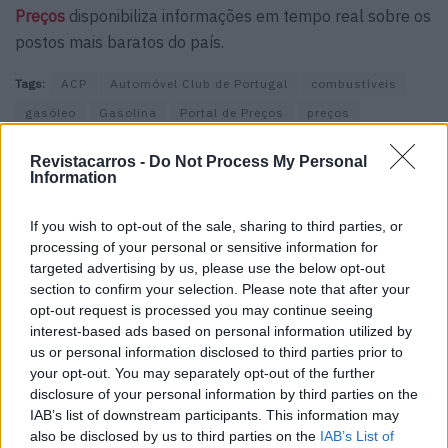
Preços
disponibiliza informações em tempo real sobre os
postos mais baratos do país.
Tags:
ACP
Automóvel Club de Portugal
combustíveis
gasóleo
Gasolina
Portal de Preços
preços
Revistacarros -
Do Not Process My Personal
Information
If you wish to opt-out of the sale, sharing to third parties, or
processing of your personal or sensitive information for
targeted advertising by us, please use the below opt-out
Virgilio Machado
section to confirm your selection. Please note that after your
opt-out request is processed you may continue seeing
interest-based ads based on personal information utilized by
us or personal information disclosed to third parties prior to
your opt-out. You may separately opt-out of the further
Related Posts
disclosure of your personal information by third parties on the
IAB’s list of downstream participants. This information may
also be disclosed by us to third parties on the
IAB’s List of