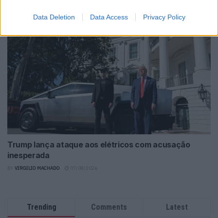
elétrico da Bentley
Data Deletion
Data Access
Privacy Policy
BY
VIRGILIO MACHADO
08/08/2026
Trump lança ataque aos elétricos com acusação
inesperada
BY
VIRGILIO MACHADO
07/08/2026
Trending
Comments
Latest