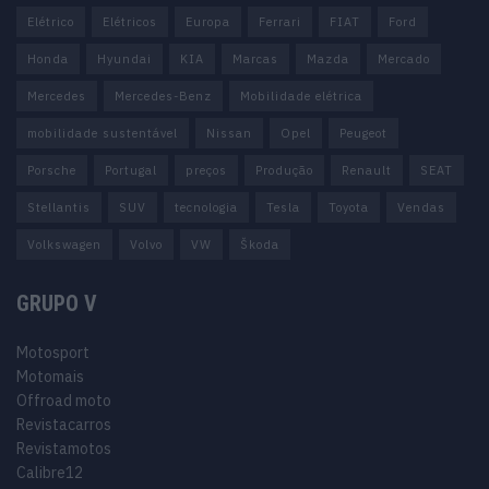
Elétrico
Elétricos
Europa
Ferrari
FIAT
Ford
Honda
Hyundai
KIA
Marcas
Mazda
Mercado
Mercedes
Mercedes-Benz
Mobilidade elétrica
mobilidade sustentável
Nissan
Opel
Peugeot
Porsche
Portugal
preços
Produção
Renault
SEAT
Stellantis
SUV
tecnologia
Tesla
Toyota
Vendas
Volkswagen
Volvo
VW
Škoda
GRUPO V
Motosport
Motomais
Offroad moto
Revistacarros
Revistamotos
Calibre12