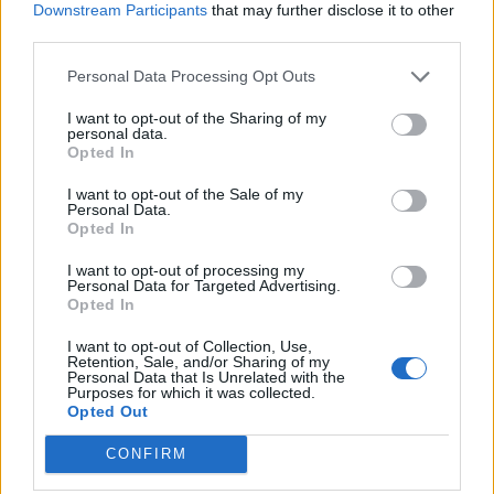
Downstream Participants
that may further disclose it to other
third parties.
Personal Data Processing Opt Outs
NX7 é o novo SUV da Nissan para China e
I want to opt-out of the Sharing of my
personal data.
pode chegar à Europa
Opted In
BY
VIRGILIO MACHADO
08/08/2026
I want to opt-out of the Sale of my
Personal Data.
Opted In
I want to opt-out of processing my
Personal Data for Targeted Advertising.
Opted In
I want to opt-out of Collection, Use,
Retention, Sale, and/or Sharing of my
Personal Data that Is Unrelated with the
Purposes for which it was collected.
Opted Out
CONFIRM
Torcal redefine luxo sensorial no primeiro SUV