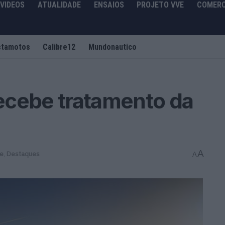
VIDEOS
ATUALIDADE
ENSAIOS
PROJETO VVE
COMERC
stamotos
Calibre12
Mundonautico
ecebe tratamento da
A
de
,
Destaques
A