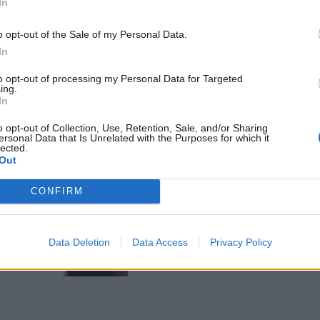
In
he permaneça totalmente inalterado a nível mecânico,
 diretamente o desempenho. De qualquer forma, a
o opt-out of the Sale of my Personal Data.
 Taycan produz até 750 CV (560kW/ 761PS) e 1.050Nm
In
rint dos 0 aos 100 km/h em 2,6 segundos e uma
to opt-out of processing my Personal Data for Targeted
ing.
In
o opt-out of Collection, Use, Retention, Sale, and/or Sharing
ersonal Data that Is Unrelated with the Purposes for which it
lected.
Out
a
Qashqai e‑POWER volta a
com
surpreender com autonomia
CONFIRM
inédita
06/08/2026
om lucro
Nissan prepara mudança
Data Deletion
Data Access
Privacy Policy
histórica no design
05/08/2026