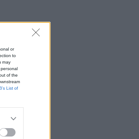
sonal or
ection to
ou may
 personal
out of the
 downstream
B’s List of