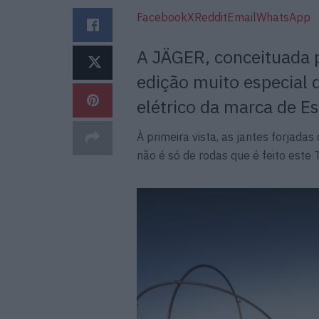
Facebook
X
Reddit
Email
WhatsApp
A JÄGER, conceituada 
edição muito especial 
elétrico da marca de E
À primeira vista, as jantes forjad
não é só de rodas que é feito este 