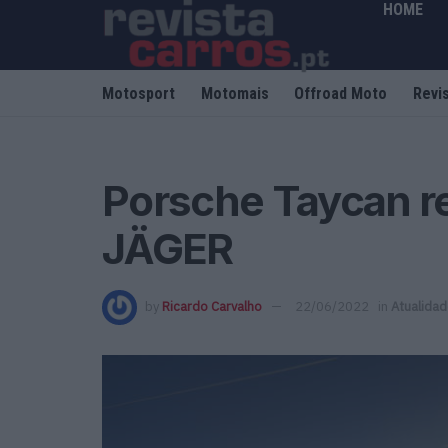
HOME
Motosport
Motomais
Offroad Moto
Revi
Porsche Taycan r
JÄGER
by
Ricardo Carvalho
22/06/2022
in
Atualida