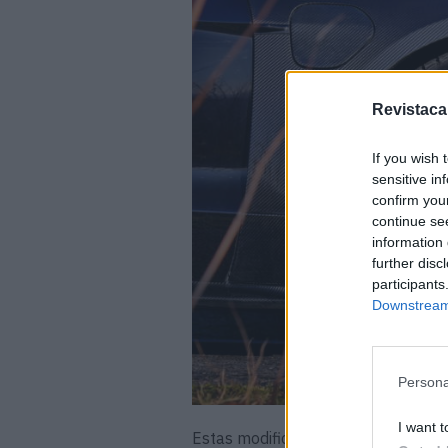
Revistaca
If you wish 
sensitive in
confirm you
continue se
information 
further disc
participants
Downstream 
Persona
I want t
Estas modificações – particularmen