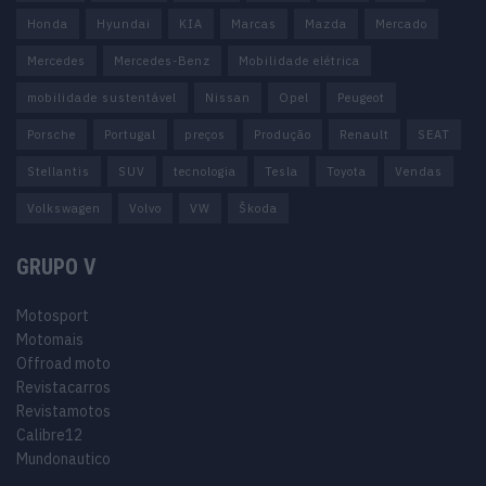
Honda
Hyundai
KIA
Marcas
Mazda
Mercado
Mercedes
Mercedes-Benz
Mobilidade elétrica
mobilidade sustentável
Nissan
Opel
Peugeot
Porsche
Portugal
preços
Produção
Renault
SEAT
Stellantis
SUV
tecnologia
Tesla
Toyota
Vendas
Volkswagen
Volvo
VW
Škoda
GRUPO V
Motosport
Motomais
Offroad moto
Revistacarros
Revistamotos
Calibre12
Mundonautico