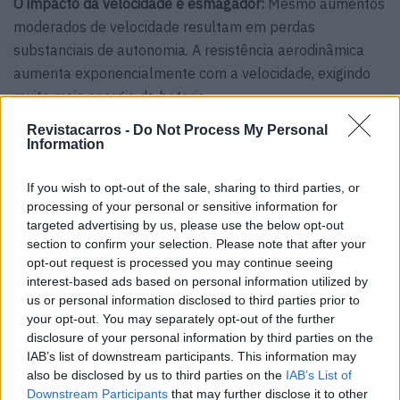
O impacto da velocidade é esmagador:
Mesmo aumentos
moderados de velocidade resultam em perdas
substanciais de autonomia. A resistência aerodinâmica
aumenta exponencialmente com a velocidade, exigindo
muito mais energia da bateria.
Revistacarros -
Do Not Process My Personal
O AC é um consumidor menor:
Embora o consumo do ar
Information
condicionado seja mais visível a baixas velocidades (onde
o arrasto aerodinâmico é mínimo), o seu impacto global
If you wish to opt-out of the sale, sharing to third parties, or
na autonomia, especialmente em viagens longas, é muito
processing of your personal or sensitive information for
inferior ao da velocidade.
targeted advertising by us, please use the below opt-out
section to confirm your selection. Please note that after your
Exemplos práticos (Baseados numa bateria de 65 kWh):
opt-out request is processed you may continue seeing
interest-based ads based on personal information utilized by
Furgão ligeiro:
us or personal information disclosed to third parties prior to
your opt-out. You may separately opt-out of the further
80 km/h (50 mph) a 30°C (86°F) com AC: ~230 km de
disclosure of your personal information by third parties on the
IAB’s list of downstream participants. This information may
autonomia
also be disclosed by us to third parties on the
IAB’s List of
Downstream Participants
that may further disclose it to other
96 km/h (60 mph): ~195 km