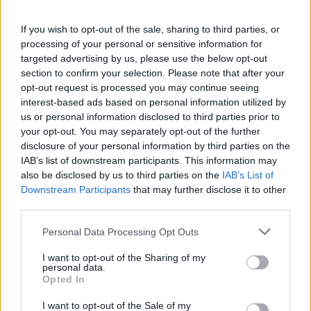
If you wish to opt-out of the sale, sharing to third parties, or
processing of your personal or sensitive information for
targeted advertising by us, please use the below opt-out
section to confirm your selection. Please note that after your
opt-out request is processed you may continue seeing
interest-based ads based on personal information utilized by
us or personal information disclosed to third parties prior to
your opt-out. You may separately opt-out of the further
disclosure of your personal information by third parties on the
IAB’s list of downstream participants. This information may
also be disclosed by us to third parties on the
IAB’s List of
Downstream Participants
that may further disclose it to other
third parties.
Personal Data Processing Opt Outs
Os primeiros 100 clientes a dar o primeiro passo e que
I want to opt-out of the Sharing of my
personal data.
avancem com a reserva online formalizando o contrato
Opted In
até 31 de dezembro de 2023, terão a oportunidade de
I want to opt-out of the Sale of my
escolher um de três pacotes de ofertas exclusivas online,