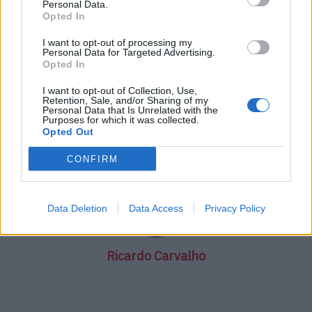
Personal Data.
sendo eles: Pacote Tranquilidade: Contrato de
Opted In
manutenção Toyota (3 anos / 45.000 km); Pacote Estilo:
I want to opt-out of processing my
Escolha de acessórios e merchandising oficial Toyota
Personal Data for Targeted Advertising.
Opted In
(voucher de 400€); Pacote Música: 2 cartões de 6 meses
Spotify Premium + 2 passes gerais Super Bock Super
I want to opt-out of Collection, Use,
Retention, Sale, and/or Sharing of my
Rock 2024 + Coluna Bluetooth JBL Flip Essential 2
Personal Data that Is Unrelated with the
Purposes for which it was collected.
Opted Out
Tags:
Toyota C-HR
CONFIRM
Data Deletion
Data Access
Privacy Policy
Ricardo Carvalho