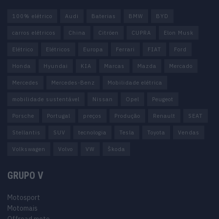
100% elétrico
Audi
Baterias
BMW
BYD
carros elétricos
China
Citröen
CUPRA
Elon Musk
Elétrico
Elétricos
Europa
Ferrari
FIAT
Ford
Honda
Hyundai
KIA
Marcas
Mazda
Mercado
Mercedes
Mercedes-Benz
Mobilidade elétrica
mobilidade sustentável
Nissan
Opel
Peugeot
Porsche
Portugal
preços
Produção
Renault
SEAT
Stellantis
SUV
tecnologia
Tesla
Toyota
Vendas
Volkswagen
Volvo
VW
Škoda
GRUPO V
Motosport
Motomais
Offroad moto