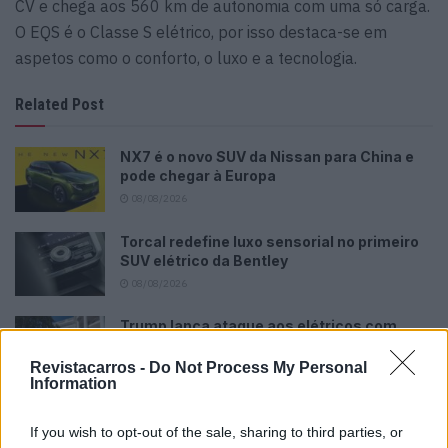
CV e chega aos 560 km de autonomia com uma só carga.
O EQS é o Classe S elétrico, por isso destaca-se em
aspetos como o conforto, o luxo e a tecnologia.
Related Post
NX7 é o novo SUV da Nissan para China e
pode chegar à Europa
08/08/2026
Torcal redefine luxo sensorial no primeiro
SUV elétrico da Bentley
08/08/2026
Trump lança ataque aos elétricos com
acusação inesperada
Revistacarros -
Do Not Process My Personal
07/08/2026
Information
Futuro BMW iX1 acelera e a Neue Klasse
muda tudo no SUV
If you wish to opt-out of the sale, sharing to third parties, or