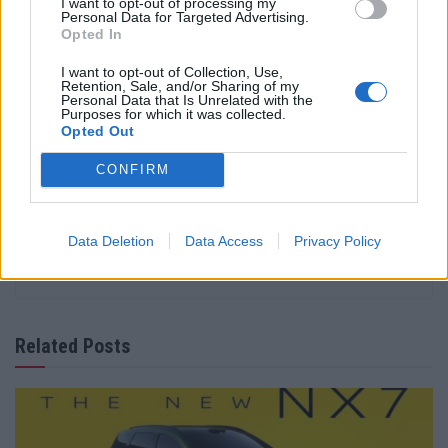
I want to opt-out of processing my
Personal Data for Targeted Advertising.
Tags:
Audi
CUPRA
Elétricos mais autonomia
Ford
Opted In
KIA
Mercedes-Benz
Nissan
Polestar
Škoda
I want to opt-out of Collection, Use,
Tesla
Volkswagen
Retention, Sale, and/or Sharing of my
Personal Data that Is Unrelated with the
Purposes for which it was collected.
Opted Out
CONFIRM
Data Deletion
Data Access
Privacy Policy
Ricardo Carvalho
Related Posts