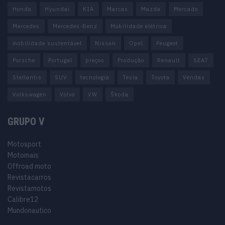
Honda
Hyundai
KIA
Marcas
Mazda
Mercado
Mercedes
Mercedes-Benz
Mobilidade elétrica
mobilidade sustentável
Nissan
Opel
Peugeot
Porsche
Portugal
preços
Produção
Renault
SEAT
Stellantis
SUV
tecnologia
Tesla
Toyota
Vendas
Volkswagen
Volvo
VW
Škoda
GRUPO V
Motosport
Motomais
Offroad moto
Revistacarros
Revistamotos
Calibre12
Mundonautico