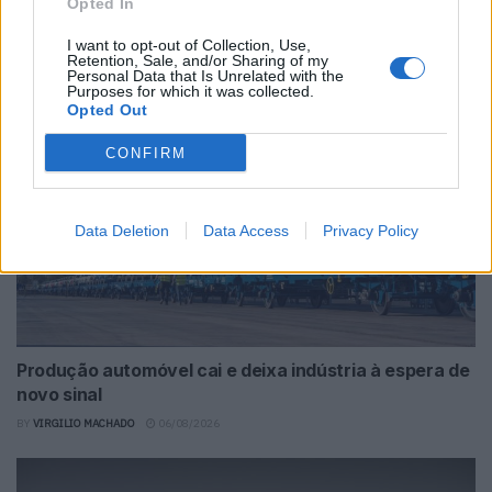
Novo Bugatti Destrier mostra que o W16
Opted In
ainda não acabou
I want to opt-out of Collection, Use,
Retention, Sale, and/or Sharing of my
BY
VIRGILIO MACHADO
06/08/2026
Personal Data that Is Unrelated with the
Purposes for which it was collected.
Opted Out
CONFIRM
Data Deletion
Data Access
Privacy Policy
Produção automóvel cai e deixa indústria à espera de
novo sinal
BY
VIRGILIO MACHADO
06/08/2026