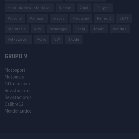
mobilidade sustentável
Nissan
Opel
Peugeot
Porsche
Portugal
preços
Produção
Renault
SEAT
Stellantis
SUV
tecnologia
Tesla
Toyota
Vendas
Volkswagen
Volvo
VW
Škoda
GRUPO V
Motosport
Motomais
Offroad moto
Revistacarros
Revistamotos
Calibre12
Mundonautico