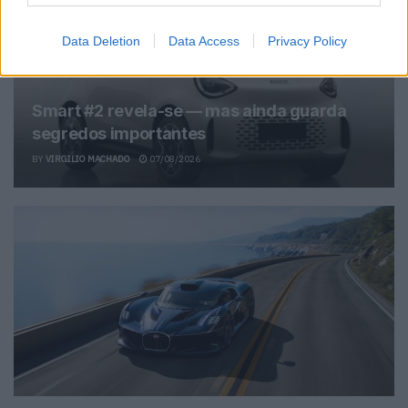
Data Deletion
Data Access
Privacy Policy
Smart #2 revela-se — mas ainda guarda
segredos importantes
BY
VIRGILIO MACHADO
07/08/2026