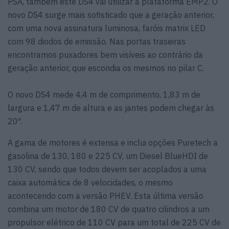
PSA, também este DS4 vai utilizar a plataforma EMP2. O
novo DS4 surge mais sofisticado que a geração anterior,
com uma nova assinatura luminosa, faróis matrix LED
com 98 diodos de emissão. Nas portas traseiras
encontramos puxadores bem visíveis ao contrário da
geração anterior, que escondia os mesmos no pilar C.
O novo DS4 mede 4,4 m de comprimento, 1,83 m de
largura e 1,47 m de altura e as jantes podem chegar às
20″.
A gama de motores é extensa e inclui opções Puretech a
gasolina de 130, 180 e 225 CV, um Diesel BlueHDI de
130 CV, sendo que todos devem ser acoplados a uma
caixa automática de 8 velocidades, o mesmo
acontecendo com a versão PHEV. Esta última versão
combina um motor de 180 CV de quatro cilindros a um
propulsor elétrico de 110 CV para um total de 225 CV de