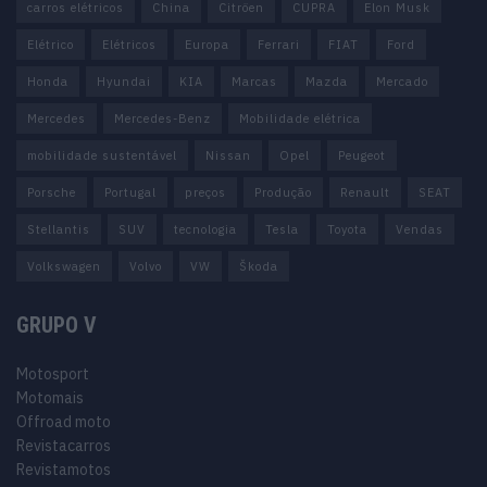
carros elétricos
China
Citröen
CUPRA
Elon Musk
Elétrico
Elétricos
Europa
Ferrari
FIAT
Ford
Honda
Hyundai
KIA
Marcas
Mazda
Mercado
Mercedes
Mercedes-Benz
Mobilidade elétrica
mobilidade sustentável
Nissan
Opel
Peugeot
Porsche
Portugal
preços
Produção
Renault
SEAT
Stellantis
SUV
tecnologia
Tesla
Toyota
Vendas
Volkswagen
Volvo
VW
Škoda
GRUPO V
Motosport
Motomais
Offroad moto
Revistacarros
Revistamotos