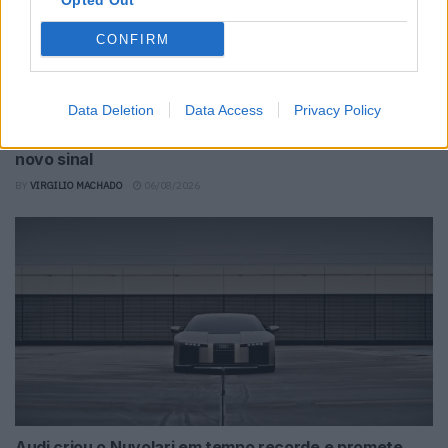
Opted Out
CONFIRM
Data Deletion
Data Access
Privacy Policy
Produção automóvel cai e deixa indústria à espera de
novo sinal
BY
VIRGILIO MACHADO
06/08/2026
Audi criou o Nuvolari em tempo recorde e promete