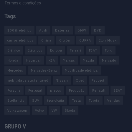
Termos e condições
Tags
100% elétrico
Audi
Baterias
BMW
BYD
carros elétricos
China
Citröen
CUPRA
Elon Musk
Elétrico
Elétricos
Europa
Ferrari
FIAT
Ford
Honda
Hyundai
KIA
Marcas
Mazda
Mercado
Mercedes
Mercedes-Benz
Mobilidade elétrica
mobilidade sustentável
Nissan
Opel
Peugeot
Porsche
Portugal
preços
Produção
Renault
SEAT
Stellantis
SUV
tecnologia
Tesla
Toyota
Vendas
Volkswagen
Volvo
VW
Škoda
GRUPO V