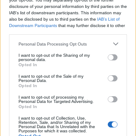
your opt-out. You may separately opt-out of the further
disclosure of your personal information by third parties on the
IAB’s list of downstream participants. This information may
also be disclosed by us to third parties on the
IAB’s List of
Related Posts
Downstream Participants
that may further disclose it to other
third parties.
Personal Data Processing Opt Outs
I want to opt-out of the Sharing of my
personal data.
Opted In
Novo Bugatti Destrier mostra que o W16
I want to opt-out of the Sale of my
Personal Data.
ainda não acabou
Opted In
BY
VIRGILIO MACHADO
06/08/2026
I want to opt-out of processing my
Personal Data for Targeted Advertising.
Opted In
I want to opt-out of Collection, Use,
Retention, Sale, and/or Sharing of my
Personal Data that Is Unrelated with the
Purposes for which it was collected.